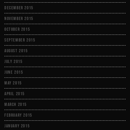
December 2015
November 2015
October 2015
September 2015
August 2015
July 2015
June 2015
May 2015
April 2015
March 2015
February 2015
January 2015