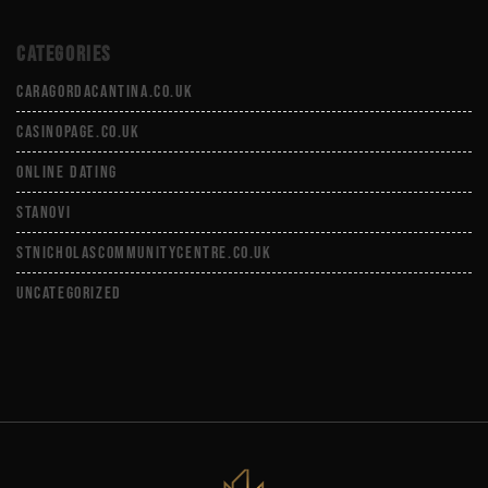
Categories
caragordacantina.co.uk
casinopage.co.uk
Online Dating
Stanovi
stnicholascommunitycentre.co.uk
Uncategorized