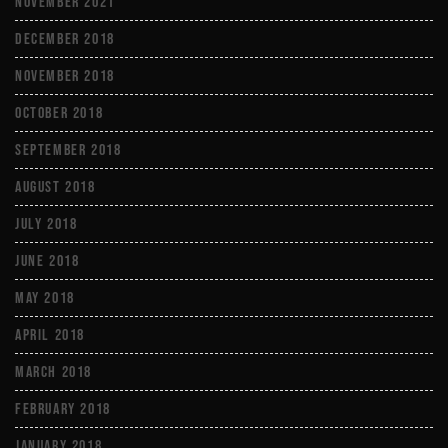
November 2021
December 2018
November 2018
October 2018
September 2018
August 2018
July 2018
June 2018
May 2018
April 2018
March 2018
February 2018
January 2018