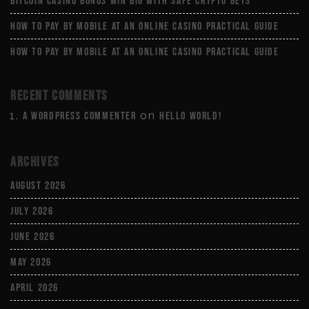
Bitcoin Casino Bonus Win Big with Safe Crypto Bets
How to Pay by Mobile at an Online Casino Practical Guide
How to Pay by Mobile at an Online Casino Practical Guide
Recent Comments
on
A WordPress Commenter
Hello world!
Archives
August 2026
July 2026
June 2026
May 2026
April 2026