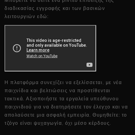
Μπορείτε να δείτε ένα βίντεο επίδειξης της
διαδικασίας εγγραφής και των βασικών
λειτουργιών εδώ:
Η πλατφόρμα συνεχίζει να εξελίσσεται, με νέα
παιχνίδια και βελτιώσεις να προστίθενται
τακτικά. Αξιοποιήστε τα εργαλεία υπεύθυνου
παιχνιδιού για να διατηρήσετε τον έλεγχο και να
απολαύσετε μια ασφαλή εμπειρία. Θυμηθείτε: το
τζόγο είναι ψυχαγωγία, όχι μέσο κέρδους.