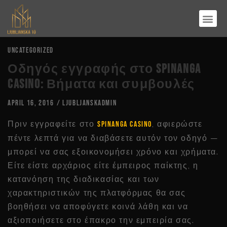
RONDO LUX
URBAN LOF
Uncategorized
Οδηγός εγγραφής στο Spinanga
casino: Βήματα και συμβουλές
April 16, 2016
/
ljubljanskadmin
Πριν εγγραφείτε στο
, αφιερώστε
Spinanga casino
πέντε λεπτά για να διαβάσετε αυτόν τον οδηγό —
μπορεί να σας εξοικονομήσει χρόνο και χρήματα.
Είτε είστε αρχάριος είτε έμπειρος παίκτης, η
κατανόηση της διαδικασίας και των
χαρακτηριστικών της πλατφόρμας θα σας
βοηθήσει να αποφύγετε κοινά λάθη και να
αξιοποιήσετε στο έπακρο την εμπειρία σας.