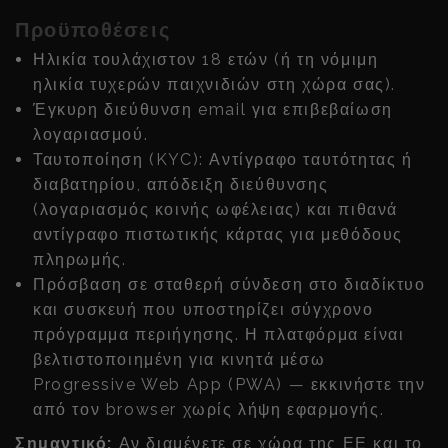
Προϋποθέσεις
Ηλικία τουλάχιστον 18 ετών (ή τη νόμιμη
ηλικία τυχερών παιχνιδιών στη χώρα σας).
Έγκυρη διεύθυνση email για επιβεβαίωση
λογαριασμού.
Ταυτοποίηση (KYC): Αντίγραφο ταυτότητας ή
διαβατηρίου, απόδειξη διεύθυνσης
(λογαριασμός κοινής ωφέλειας) και πιθανά
αντίγραφο πιστωτικής κάρτας για μεθόδους
πληρωμής.
Πρόσβαση σε σταθερή σύνδεση στο διαδίκτυο
και συσκευή που υποστηρίζει σύγχρονο
πρόγραμμα περιήγησης. Η πλατφόρμα είναι
βελτιστοποιημένη για κινητά μέσω
Progressive Web App (PWA) — εκκινήστε την
από τον browser χωρίς λήψη εφαρμογής.
Σημαντικό:
Αν διαμένετε σε χώρα της ΕΕ και το