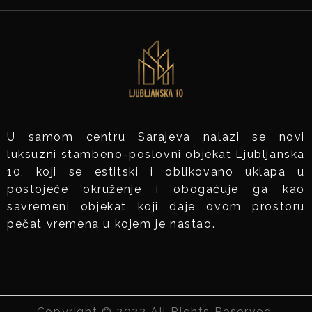
U samom centru Sarajeva nalazi se novi
luksuzni stambeno-poslovni objekat Ljubljanska
10, koji se estitski i oblikovano uklapa u
postojeće okruženje i obogaćuje ga kao
savremeni objekat koji daje ovom prostoru
pečat vremena u kojem je nastao.
Copyright © 2022 All Rights Reserved.