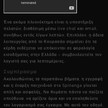
Ένα ακόμα πλεονέκτημα είναι η υποστήριξη
πελατών, διαθέσιμη μέσω live chat και email,
συνήθως εντός λίγων λεπτών. Επιπλέον, η άδεια
λειτουργίας από το Κουρασάο σημαίνει ότι τα
κέρδη ενδέχεται να υπόκεινται σε φορολογία
εισοδήματος στην Ελλάδα – συμβουλευτείτε τον
λογιστή σας για λεπτομέρειες.
Συμπέρασμα
Ακολουθώντας τα παραπάνω βήματα, η εγγραφή
και η έναρξη παιχνιδιού στο Spinanga γίνεται
απλή και ασφαλής. Να θυμάστε πάντα να παίζετε
υπεύθυνα, να ορίζετε όρια και να επαληθεύετε
τον λογαριασμό σας έγκαιρα. Με αυτό τον οδηγό,