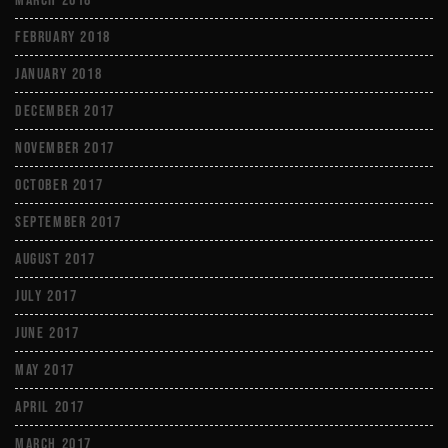
March 2018
February 2018
January 2018
December 2017
November 2017
October 2017
September 2017
August 2017
July 2017
June 2017
May 2017
April 2017
March 2017