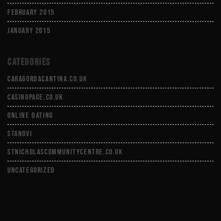
February 2015
January 2015
Categories
caragordacantina.co.uk
casinopage.co.uk
Online Dating
Stanovi
stnicholascommunitycentre.co.uk
Uncategorized