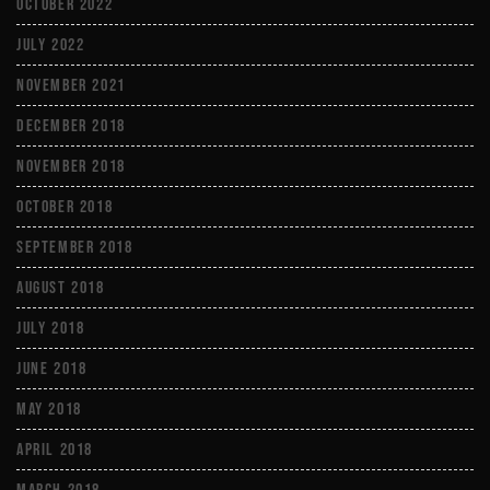
October 2022
July 2022
November 2021
December 2018
November 2018
October 2018
September 2018
August 2018
July 2018
June 2018
May 2018
April 2018