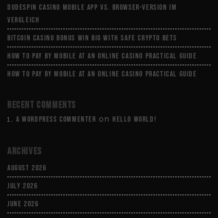
Dudespin Casino Mobile App vs. Browser-Version im
Vergleich
Bitcoin Casino Bonus Win Big with Safe Crypto Bets
How to Pay by Mobile at an Online Casino Practical Guide
How to Pay by Mobile at an Online Casino Practical Guide
Recent Comments
on
A WordPress Commenter
Hello world!
Archives
August 2026
July 2026
June 2026