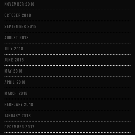
November 2018
October 2018
September 2018
August 2018
July 2018
June 2018
May 2018
April 2018
March 2018
February 2018
January 2018
December 2017