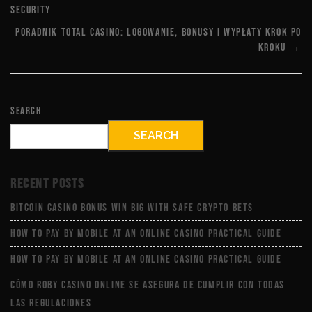
Security
Poradnik total casino: logowanie, bonusy i wypłaty krok po
kroku →
Search
SEARCH
Recent Posts
Bitcoin Casino Bonus Win Big with Safe Crypto Bets
How to Pay by Mobile at an Online Casino Practical Guide
How to Pay by Mobile at an Online Casino Practical Guide
Cómo Roby Casino online se asegura de cumplir con todas
las regulaciones