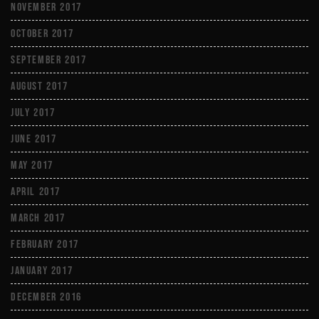
November 2017
October 2017
September 2017
August 2017
July 2017
June 2017
May 2017
April 2017
March 2017
February 2017
January 2017
December 2016