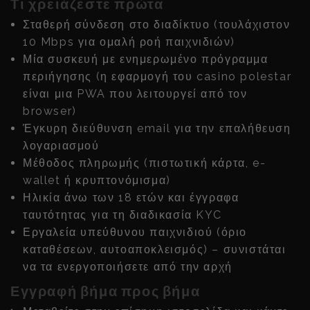
Τι χρειάζεστε πρώτα
Σταθερή σύνδεση στο διαδίκτυο (τουλάχιστον
10 Mbps για ομαλή ροή παιχνιδιών)
Μία συσκευή με ενημερωμένο πρόγραμμα
περιήγησης (η εφαρμογή του casino polestar
είναι μια PWA που λειτουργεί από τον
browser)
Έγκυρη διεύθυνση email για την επαλήθευση
λογαριασμού
Μέθοδος πληρωμής (πιστωτική κάρτα, e-
wallet ή κρυπτονόμισμα)
Ηλικία άνω των 18 ετών και έγγραφα
ταυτότητας για τη διαδικασία KYC
Εργαλεία υπεύθυνου παιχνιδιού (όριο
καταθέσεων, αυτοαποκλεισμός) – συνιστάται
να τα ενεργοποιήσετε από την αρχή
Εγγραφή βήμα προς βήμα