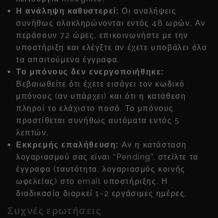
Η ανάληψη καθυστερεί:
Οι αναλήψεις
συνήθως ολοκληρώνονται εντός 48 ωρών. Αν
περάσουν 72 ώρες, επικοινωνήστε με την
υποστήριξη και ελέγξτε αν έχετε υποβάλει όλα
τα απαιτούμενα έγγραφα.
Το μπόνους δεν ενεργοποιήθηκε:
Βεβαιωθείτε ότι έχετε εισάγει τον κωδικό
μπόνους (αν υπάρχει) και ότι η κατάθεση
πληροί το ελάχιστο ποσό. Το μπόνους
προστίθεται συνήθως αυτόματα εντός 5
λεπτών.
Εκκρεμής επαλήθευση:
Αν η κατάσταση
λογαριασμού σας είναι “Pending”, στείλτε τα
έγγραφα (ταυτότητα, λογαριασμός κοινής
ωφελείας) στο email υποστήριξης. Η
διαδικασία διαρκεί 1-2 εργάσιμες ημέρες.
Συχνές ερωτήσεις