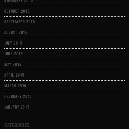
November 2015
October 2015
September 2015
August 2015
July 2015
June 2015
May 2015
April 2015
March 2015
February 2015
January 2015
Categories