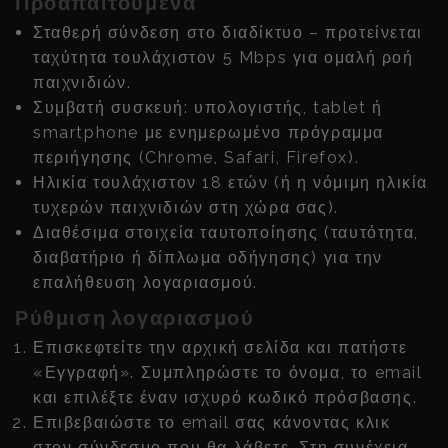
Προαπαιτούμενα
Σταθερή σύνδεση στο διαδίκτυο – προτείνεται
ταχύτητα τουλάχιστον 5 Mbps για ομαλή ροή
παιχνιδιών.
Συμβατή συσκευή: υπολογιστής, tablet ή
smartphone με ενημερωμένο πρόγραμμα
περιήγησης (Chrome, Safari, Firefox).
Ηλικία τουλάχιστον 18 ετών (ή η νόμιμη ηλικία
τυχερών παιχνιδιών στη χώρα σας).
Διαθέσιμα στοιχεία ταυτοποίησης (ταυτότητα,
διαβατήριο ή δίπλωμα οδήγησης) για την
επαλήθευση λογαριασμού.
Ρύθμιση λογαριασμού
Επισκεφτείτε την αρχική σελίδα και πατήστε
«Εγγραφή». Συμπληρώστε το όνομα, το email
και επιλέξτε έναν ισχυρό κωδικό πρόσβασης.
Επιβεβαιώστε το email σας κάνοντας κλικ
στον σύνδεσμο που θα λάβετε. Στη συνέχεια,