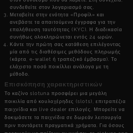
συνδεθείτε στον λογαριασμό σας.
Μεταβείτε στην ενότητα «Προφίλ» και
ανεβάστε τα απαιτούμενα έγγραφα για την
επαλήθευση ταυτότητας (KYC). Η διαδικασία
συνήθως ολοκληρώνεται εντός 24 ωρών.
Κάντε την πρώτη σας κατάθεση επιλέγοντας
μία από τις διαθέσιμες μεθόδους πληρωμής
(κάρτα, e-wallet ή τραπεζικό έμβασμα). Το
ελάχιστο ποσό ποικίλλει ανάλογα με τη
μέθοδο.
Επισκόπηση χαρακτηριστικών
Το καζίνο slotuna προσφέρει μια μεγάλη
ποικιλία από κουλοχέρηδες (slots), επιτραπέζια
παιχνίδια και live dealer επιλογές. Μπορείτε να
δοκιμάσετε τα παιχνίδια σε δωρεάν λειτουργία
πριν ποντάρετε πραγματικά χρήματα. Για όσους