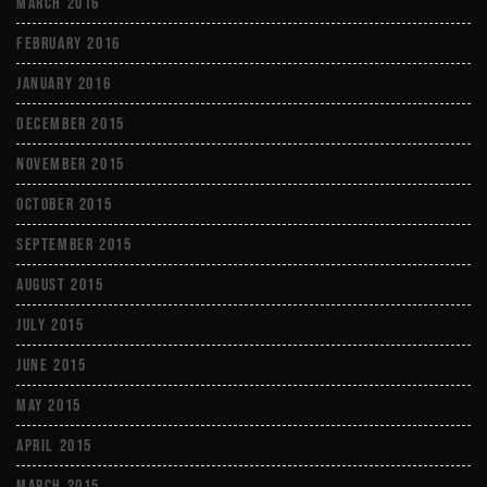
March 2016
February 2016
January 2016
December 2015
November 2015
October 2015
September 2015
August 2015
July 2015
June 2015
May 2015
April 2015
March 2015