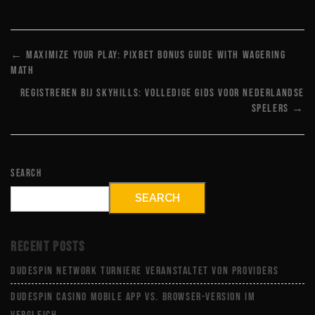
← Maximize Your Play: Pixbet Bonus Guide with Wagering
Math
Registreren bij Skyhills: Volledige gids voor Nederlandse
spelers →
Search
SEARCH
Recent Posts
Dudespin Network Turniere veranstaltet von Providers
Dudespin Casino Mobile App vs. Browser-Version im