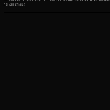
Calculations