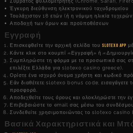
Συμβατός φυλλομετρητής (Chrome, Safari, Fire
Έγκυρη διεύθυνση ηλεκτρονικού ταχυδρομείου
Τουλάχιστον 18 ετών (ή η νόμιμη ηλικία τυχερώ
Αποδοχή των όρων και προϋποθέσεων
Εγγραφή
Επισκεφθείτε την αρχική σελίδα του
μέ
Slotexo app
Κάντε κλικ στο κουμπί «Εγγραφή» ή «Δημιουργί
Συμπληρώστε τη φόρμα με τα προσωπικά σας στο
επιλέξτε Ελλάδα για slotexo casino greece).
Ορίστε ένα ισχυρό όνομα χρήστη και κωδικό πρ
Εάν διαθέτετε slotexo bonus code, εισαγάγετε τ
προσφορά.
Αποδεχθείτε τους όρους και ολοκληρώστε την ε
Επιβεβαιώστε το email σας μέσω του συνδέσμου
Συνδεθείτε χρησιμοποιώντας το slotexo casino l
Βασικά Χαρακτηριστικά και Μπ