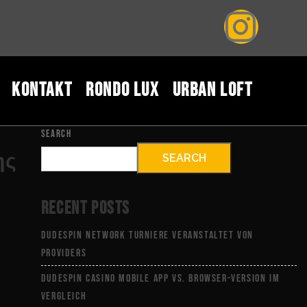
KONTAKT
RONDO LUX
URBAN LOFT
Search
ης
SEARCH
Recent Posts
Dudespin Network Turniere veranstaltet von
Providers
Dudespin Casino Mobile App vs. Browser-Version im
Vergleich