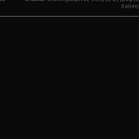
Χρήση