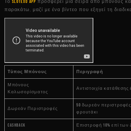
Το
προσφέρει μια σειρά από μπόνους και 
Slotexo app
παρακάτω, μαζί με ένα βίντεο που εξηγεί τη διαδικ
Τύπος Μπόνους
Περιγραφή
Μπόνους
Αντιστοιχία κατάθεσης 
Καλωσορίσματος
50 δωρεάν περιστροφές
Δωρεάν Περιστροφές
φρουτάκι
Cashback
Επιστροφή 10% επί των