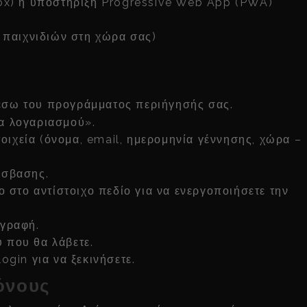
fox) ή υποστήριξη Progressive Web App (PWA)
ν παιχνιδιών στη χώρα σας)
σω του προγράμματος περιήγησής σας.
α λογαριασμού».
ιχεία (όνομα, email, ημερομηνία γέννησης, χώρα –
όσβασης.
ο στο αντίστοιχο πεδίο για να ενεργοποιήσετε την
γγραφή.
 που θα λάβετε.
ogin για να ξεκινήσετε.
όνους