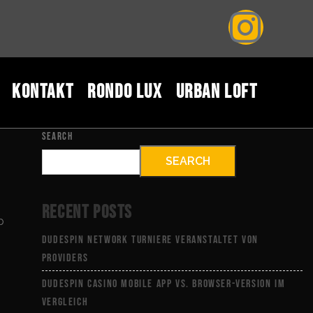
KONTAKT
RONDO LUX
URBAN LOFT
Search
SEARCH
Recent Posts
p
Dudespin Network Turniere veranstaltet von
Providers
Dudespin Casino Mobile App vs. Browser-Version im
Vergleich