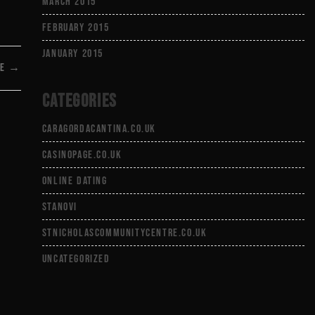
March 2015
February 2015
January 2015
ide →
Categories
caragordacantina.co.uk
casinopage.co.uk
Online Dating
Stanovi
stnicholascommunitycentre.co.uk
Uncategorized