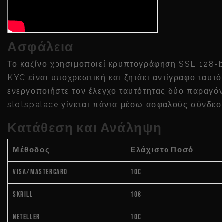
Ασφάλεια
Το καζίνο χρησιμοποιεί κρυπτογράφηση SSL 128-b
KYC είναι υποχρεωτική και ζητάει αντίγραφο ταυτό
ενεργοποιήστε τον έλεγχο ταυτότητας δύο παραγόν
slotspalace γίνεται πάντα μέσω ασφαλούς σύνδεσ
Κατάθεση και Ανάληψη
Μέθοδος
Ελάχιστο Ποσό
Visa/Mastercard
10€
Skrill
10€
Neteller
10€