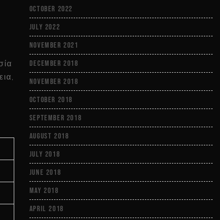
October 2022
July 2022
November 2021
December 2018
σία
εια,
November 2018
October 2018
September 2018
August 2018
July 2018
June 2018
May 2018
April 2018