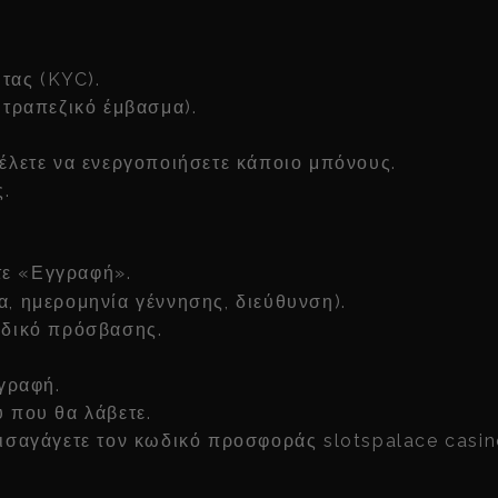
ητας (KYC).
 τραπεζικό έμβασμα).
έλετε να ενεργοποιήσετε κάποιο μπόνους.
ς.
τε «Εγγραφή».
, ημερομηνία γέννησης, διεύθυνση).
ωδικό πρόσβασης.
γραφή.
 που θα λάβετε.
ισαγάγετε τον κωδικό προσφοράς slotspalace casi