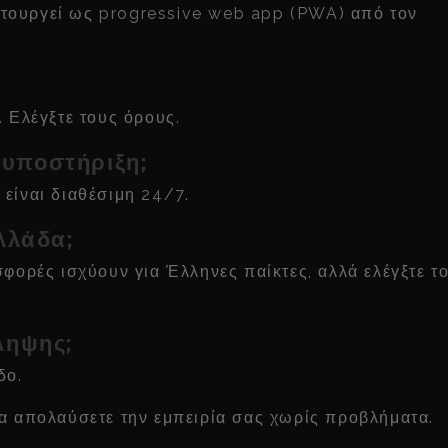
λειτουργεί ως progressive web app (PWA) από τον
. Ελέγξτε τους όρους.
 υποστήριξη;
είναι διαθέσιμη 24/7.
λλάδα;
σφορές ισχύουν για Έλληνες παίκτες, αλλά ελέγξτε τ
ληψης;
δο.
να απολαύσετε την εμπειρία σας χωρίς προβλήματα.