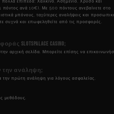
 πολλά επίπεδα: Χάλκινο, Ασημένιο, Χρυσό και
(1 πόντος ανά 10€). Με 500 πόντους ανεβαίνετε στο
ιστικά μπόνους, ταχύτερες αναλήψεις και προσωπικ
ίξτε συχνά και επωφεληθείτε από τις προσφορές.
άς slotspalace casino;
την αρχική σελίδα. Μπορείτε επίσης να επικοινωνήσ
ν την ανάληψη;
ια την πρώτη ανάληψη για λόγους ασφαλείας.
ες μεθόδους.