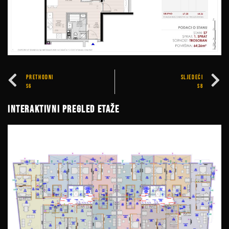
PRETHODNI
SLJEDEĆI
S6
S8
Interaktivni pregled etaže