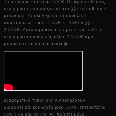
Το μπόνους σας είναι 100€. Οι προϋποθέσεις
στοιχηματισμού ορίζονται στο 35x (κατάθεση +
μπόνους). Υπολογίζουμε το συνολικό
απαιτούμενο ποσό: (100€ + 100€) × 35 =
7.000€. Αυτό σημαίνει ότι πρέπει να παίξετε
στοιχήματα συνολικής αξίας 7.000€ πριν
μπορέσετε να κάνετε ανάληψη.
Διαφορετικά παιχνίδια συνεισφέρουν
διαφορετικά: κουλοχέρηδες 100%, επιτραπέζια
10%, live καζίνο 5%. Αν παίξετε μόνο