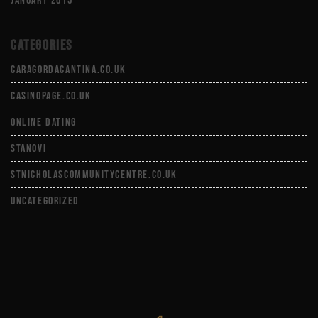
January 2015
Categories
caragordacantina.co.uk
casinopage.co.uk
Online Dating
Stanovi
stnicholascommunitycentre.co.uk
Uncategorized