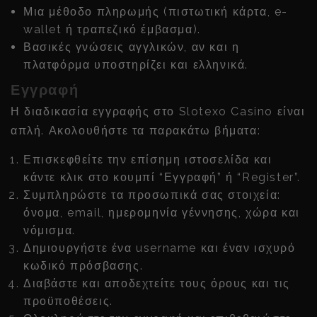
Μια μέθοδο πληρωμής (πιστωτική κάρτα, e-
wallet ή τραπεζικό έμβασμα).
Βασικές γνώσεις αγγλικών, αν και η
πλατφόρμα υποστηρίζει και ελληνικά.
Εγγραφή
Η διαδικασία εγγραφής στο Slotexo Casino είναι
απλή. Ακολουθήστε τα παρακάτω βήματα:
Επισκεφθείτε την επίσημη ιστοσελίδα και
κάντε κλικ στο κουμπί “Εγγραφή” ή “Register”.
Συμπληρώστε τα προσωπικά σας στοιχεία:
όνομα, email, ημερομηνία γέννησης, χώρα και
νόμισμα.
Δημιουργήστε ένα username και έναν ισχυρό
κωδικό πρόσβασης.
Διαβάστε και αποδεχτείτε τους όρους και τις
προϋποθέσεις.