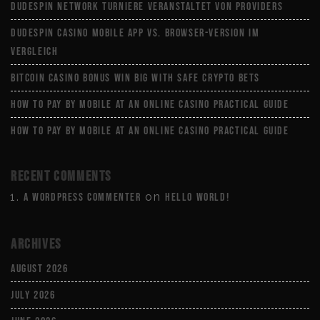
Dudespin Network Turniere veranstaltet von Providers
Dudespin Casino Mobile App vs. Browser-Version im
Vergleich
Bitcoin Casino Bonus Win Big with Safe Crypto Bets
How to Pay by Mobile at an Online Casino Practical Guide
How to Pay by Mobile at an Online Casino Practical Guide
Recent Comments
on
A WordPress Commenter
Hello world!
Archives
August 2026
July 2026