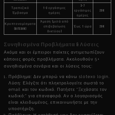
3-7
Τραπεζικό
1-3 εργάσιμες
εργάσιμες
20€
Έμβασμα
ημέρες
ημέρες
Άμεση (μετά από
Κρυπτονομίσματα
επιβεβαίωση
Έως 1 ώρα
20€
(Bitcoin)
δικτύου)
Συνηθισμένα Προβλήματα & Λύσεις
Ακόμα και οι έμπειροι παίκτες αντιμετωπίζουν
κάποιες φορές προβλήματα. Ακολουθούν 5+
συνηθισμένα σενάρια και οι λύσεις τους:
Πρόβλημα: Δεν μπορώ να κάνω slotexo login.
Λύση: Ελέγξτε ότι πληκτρολογείτε σωστά το
email και τον κωδικό. Πατήστε “Ξεχάσατε τον
κωδικό;” για επαναφορά. Αν ο λογαριασμός
είναι κλειδωμένος, επικοινωνήστε με την
υποστήριξη.