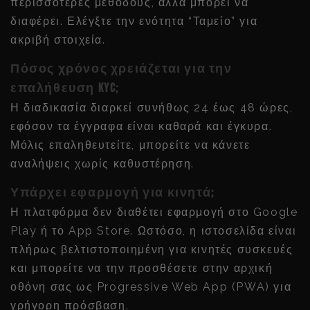
περισσότερες μεθόδους, αλλά μπορεί να
διαφέρει. Ελέγξτε την ενότητα “Ταμείο” για
ακριβή στοιχεία.
Πόσος χρόνος χρειάζεται για την
επαλήθευση KYC;
Η διαδικασία διαρκεί συνήθως 24 έως 48 ώρες,
εφόσον τα έγγραφα είναι καθαρά και έγκυρα.
Μόλις επαληθευτείτε, μπορείτε να κάνετε
αναλήψεις χωρίς καθυστέρηση.
Υπάρχει εφαρμογή για κινητά;
Η πλατφόρμα δεν διαθέτει εφαρμογή στο Google
Play ή το App Store. Ωστόσο, η ιστοσελίδα είναι
πλήρως βελτιστοποιημένη για κινητές συσκευές
και μπορείτε να την προσθέσετε στην αρχική
οθόνη σας ως Progressive Web App (PWA) για
γρήγορη πρόσβαση.