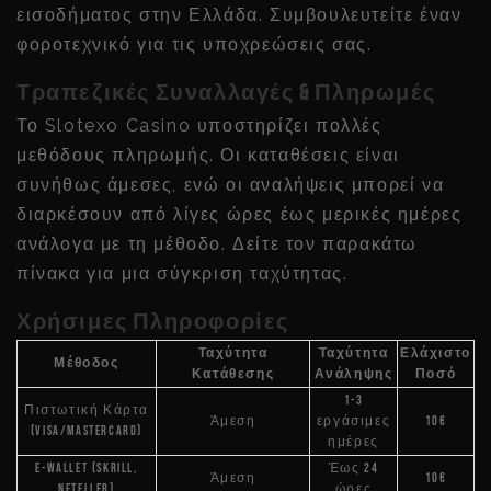
εισοδήματος στην Ελλάδα. Συμβουλευτείτε έναν
φοροτεχνικό για τις υποχρεώσεις σας.
Τραπεζικές Συναλλαγές & Πληρωμές
Το Slotexo Casino υποστηρίζει πολλές
μεθόδους πληρωμής. Οι καταθέσεις είναι
συνήθως άμεσες, ενώ οι αναλήψεις μπορεί να
διαρκέσουν από λίγες ώρες έως μερικές ημέρες
ανάλογα με τη μέθοδο. Δείτε τον παρακάτω
πίνακα για μια σύγκριση ταχύτητας.
Χρήσιμες Πληροφορίες
Ταχύτητα
Ταχύτητα
Ελάχιστο
Μέθοδος
Κατάθεσης
Ανάληψης
Ποσό
1-3
Πιστωτική Κάρτα
Άμεση
εργάσιμες
10€
(Visa/Mastercard)
ημέρες
E-wallet (Skrill,
Έως 24
Άμεση
10€
Neteller)
ώρες