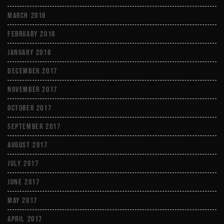
March 2018
February 2018
January 2018
December 2017
November 2017
October 2017
September 2017
August 2017
July 2017
June 2017
May 2017
April 2017