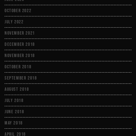
October 2022
July 2022
November 2021
December 2018
November 2018
October 2018
September 2018
August 2018
July 2018
June 2018
May 2018
April 2018