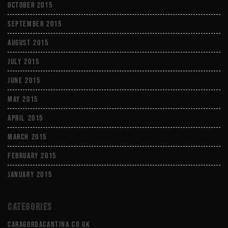
October 2015
September 2015
August 2015
July 2015
June 2015
May 2015
April 2015
March 2015
February 2015
January 2015
Categories
caragordacantina.co.uk