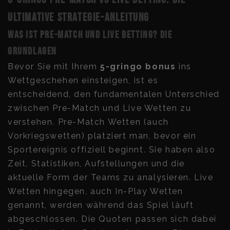
ultimative Strategie-Anleitung
Was ist Pre-Match und Live Betting? Die
Grundlagen
Bevor Sie mit Ihrem
5-gringo bonus
ins
Wettgeschehen einsteigen, ist es
entscheidend, den fundamentalen Unterschied
zwischen Pre-Match und Live Wetten zu
verstehen. Pre-Match Wetten (auch
Vorkriegswetten) platziert man, bevor ein
Sportereignis offiziell beginnt. Sie haben also
Zeit, Statistiken, Aufstellungen und die
aktuelle Form der Teams zu analysieren. Live
Wetten hingegen, auch In-Play Wetten
genannt, werden während das Spiel läuft
abgeschlossen. Die Quoten passen sich dabei