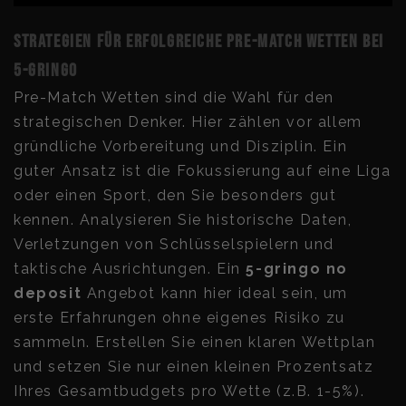
Strategien für erfolgreiche Pre-Match Wetten bei
5-gringo
Pre-Match Wetten sind die Wahl für den
strategischen Denker. Hier zählen vor allem
gründliche Vorbereitung und Disziplin. Ein
guter Ansatz ist die Fokussierung auf eine Liga
oder einen Sport, den Sie besonders gut
kennen. Analysieren Sie historische Daten,
Verletzungen von Schlüsselspielern und
taktische Ausrichtungen. Ein
5-gringo no
deposit
Angebot kann hier ideal sein, um
erste Erfahrungen ohne eigenes Risiko zu
sammeln. Erstellen Sie einen klaren Wettplan
und setzen Sie nur einen kleinen Prozentsatz
Ihres Gesamtbudgets pro Wette (z.B. 1-5%).