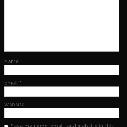
Name
*
Email
*
Website
Save my name, email, and website in this