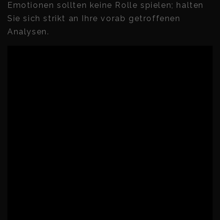
Emotionen sollten keine Rolle spielen; halten
Sie sich strikt an Ihre vorab getroffenen
Analysen.