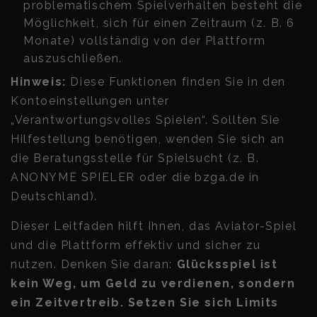
problematischem Spielverhalten besteht die
Möglichkeit, sich für einen Zeitraum (z. B. 6
Monate) vollständig von der Plattform
auszuschließen.
Hinweis:
Diese Funktionen finden Sie in den
Kontoeinstellungen unter
„Verantwortungsvolles Spielen“. Sollten Sie
Hilfestellung benötigen, wenden Sie sich an
die Beratungsstelle für Spielsucht (z. B.
ANONYME SPIELER oder die bzga.de in
Deutschland).
Dieser Leitfaden hilft Ihnen, das Aviator-Spiel
und die Plattform effektiv und sicher zu
nutzen. Denken Sie daran:
Glücksspiel ist
kein Weg, um Geld zu verdienen, sondern
ein Zeitvertreib. Setzen Sie sich Limits