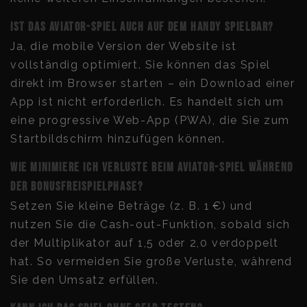
Ist das Aviator-Spiel auch auf dem Handy spielbar?
Ja, die mobile Version der Website ist
vollständig optimiert. Sie können das Spiel
direkt im Browser starten – ein Download einer
App ist nicht erforderlich. Es handelt sich um
eine progressive Web-App (PWA), die Sie zum
Startbildschirm hinzufügen können.
Wie minimiere ich Verluste beim Aviator-Spiel während
der Bonusfreispielphase?
Setzen Sie kleine Beträge (z. B. 1 €) und
nutzen Sie die Cash-out-Funktion, sobald sich
der Multiplikator auf 1,5 oder 2,0 verdoppelt
hat. So vermeiden Sie große Verluste, während
Sie den Umsatz erfüllen.