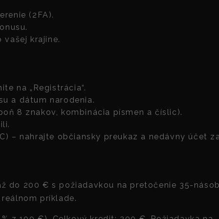
erenie (2FA).
bonusu.
vašej krajine.
ite na „Registrácia“.
esu a dátum narodenia.
poň 8 znakov, kombinácia písmen a číslic).
li.
KYC) – nahrajte občiansky preukaz a nedávny účet z
až do 200 € s požiadavkou na pretočenie 35-náso
 reálnom príklade.
 % z 100 €). Celkový kredit: 200 €. Požiadavka na