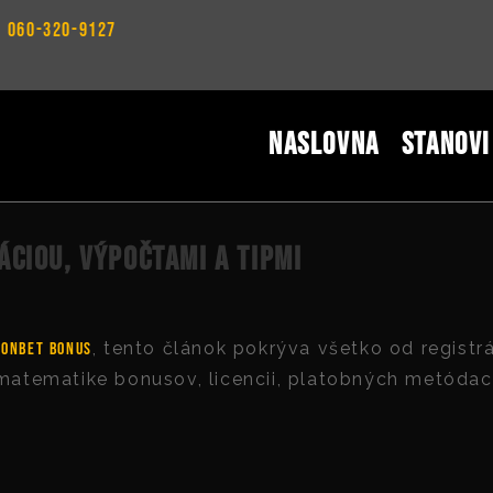
060-320-9127
NASLOVNA
STANOVI
ciou, výpočtami a tipmi
, tento článok pokrýva všetko od registr
onbet bonus
 matematike bonusov, licencii, platobných metódac