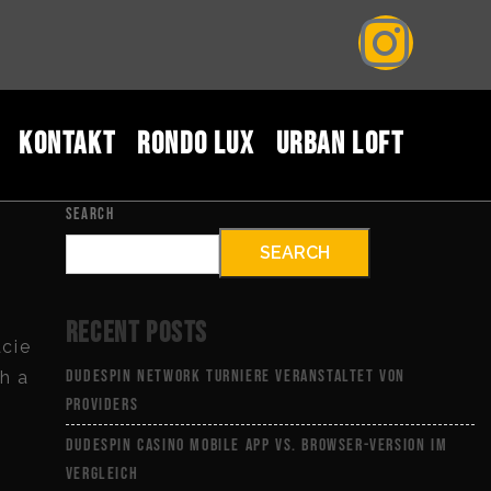
KONTAKT
RONDO LUX
URBAN LOFT
Search
SEARCH
Recent Posts
ácie
Dudespin Network Turniere veranstaltet von
h a
Providers
Dudespin Casino Mobile App vs. Browser-Version im
Vergleich