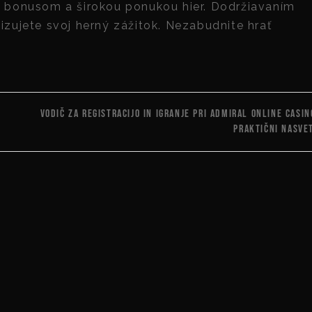
ym bonusom a širokou ponukou hier. Dodržiavaním
izujete svoj herný zážitok. Nezabudnite hrať
Vodič za registracijo in igranje pri Admiral online casin
praktični nasve