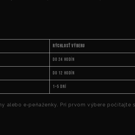
Rýchlosť výberu
Do 24 hodín
Do 12 hodín
1–5 dní
ny alebo e‑peňaženky. Pri prvom výbere počítajte 