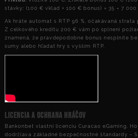
stávky: (100 € vklad + 100 € bonus) × 35 = 7 000
Ak hráte automat s RTP 96 %, očakávaná strata pr
Z celkového kreditu 200 € vám po splnení požia
znamená, že pravdepodobne bonus nesplníte bez
sumy alebo hľadať hry s vyšším RTP.
Licencia a ochrana hráčov
Bankonbet vlastní licenciu Curacao eGaming. Hoci
dodržiava základné bezpečnostné štandardy – SS