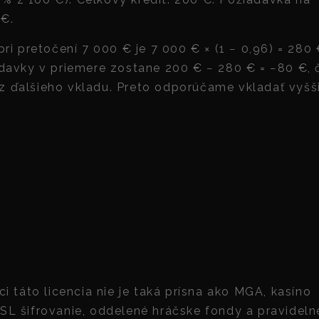
 €.
i pretočení 7 000 € je 7 000 € × (1 − 0,96) = 280 
davky v priemere zostane 200 € − 280 € = −80 €, 
 ďalšieho vkladu. Preto odporúčame vkladať vyšš
 táto licencia nie je taká prísna ako MGA, kasíno
L šifrovanie, oddelené hráčske fondy a pravideln