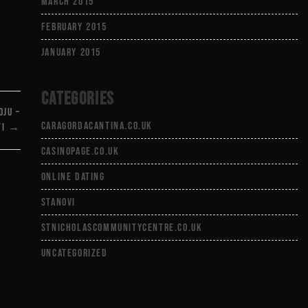
March 2015
February 2015
January 2015
Categories
oju –
caragordacantina.co.uk
ti →
casinopage.co.uk
Online Dating
Stanovi
stnicholascommunitycentre.co.uk
Uncategorized