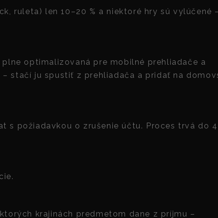
ck, ruleta) len 10–20 % a niektoré hry sú vylúčené 
e plne optimalizovaná pre mobilné prehliadače a
– stačí ju spustiť z prehliadača a pridať na domov
t s požiadavkou o zrušenie účtu. Proces trvá do 
cie.
ektorých krajinách predmetom dane z príjmu –