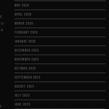
May 2026
April 2026
€.
čo
March 2026
ie
February 2026
January 2026
December 2025
November 2025
October 2025
September 2025
August 2025
July 2025
June 2025
é