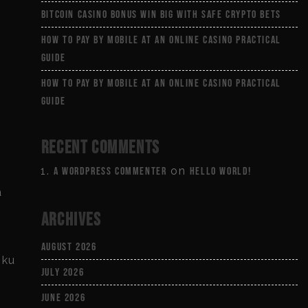
Bitcoin Casino Bonus Win Big with Safe Crypto Bets
How to Pay by Mobile at an Online Casino Practical
Guide
How to Pay by Mobile at an Online Casino Practical
Guide
Recent Comments
on
A WordPress Commenter
Hello world!
a
Archives
August 2026
bku
July 2026
June 2026