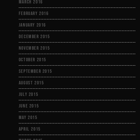
March 2016
February 2016
January 2016
December 2015
November 2015
October 2015
September 2015
August 2015
July 2015
June 2015
May 2015
April 2015