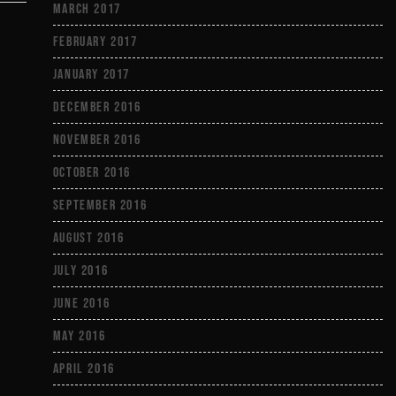
March 2017
February 2017
January 2017
December 2016
November 2016
October 2016
September 2016
August 2016
July 2016
June 2016
May 2016
April 2016