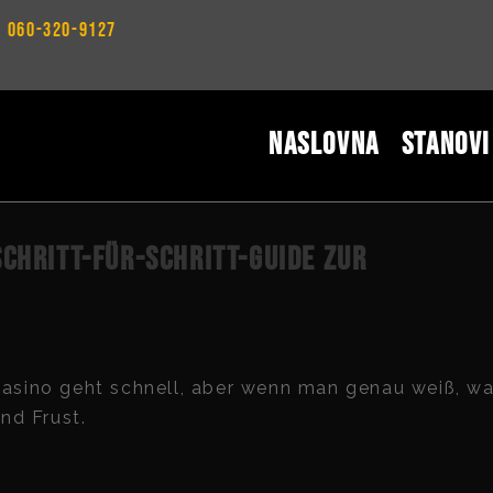
060-320-9127
NASLOVNA
STANOVI
chritt-für-Schritt-Guide zur
Casino geht schnell, aber wenn man genau weiß, w
und Frust.