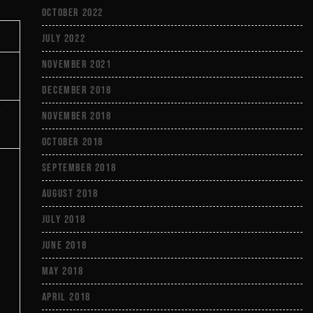
October 2022
July 2022
November 2021
December 2018
t
November 2018
October 2018
d
September 2018
August 2018
July 2018
June 2018
May 2018
April 2018