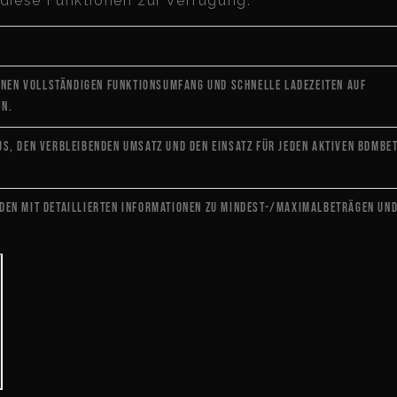
 diese Funktionen zur Verfügung:
 einen vollständigen Funktionsumfang und schnelle Ladezeiten auf
on.
us, den verbleibenden Umsatz und den Einsatz für jeden aktiven BdmBe
oden mit detaillierten Informationen zu Mindest-/Maximalbeträgen un