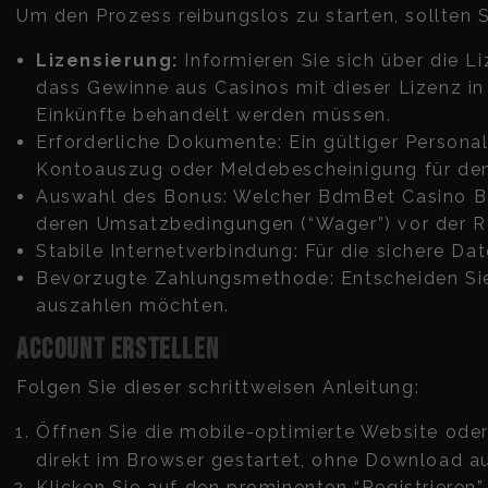
Um den Prozess reibungslos zu starten, sollten 
Lizensierung:
Informieren Sie sich über die L
dass Gewinne aus Casinos mit dieser Lizenz in
Einkünfte behandelt werden müssen.
Erforderliche Dokumente: Ein gültiger Persona
Kontoauszug oder Meldebescheinigung für den
Auswahl des Bonus: Welcher BdmBet Casino Bo
deren Umsatzbedingungen (“Wager”) vor der Re
Stabile Internetverbindung: Für die sichere D
Bevorzugte Zahlungsmethode: Entscheiden Sie
auszahlen möchten.
Account erstellen
Folgen Sie dieser schrittweisen Anleitung:
Öffnen Sie die mobile-optimierte Website od
direkt im Browser gestartet, ohne Download a
Klicken Sie auf den prominenten “Registrieren”