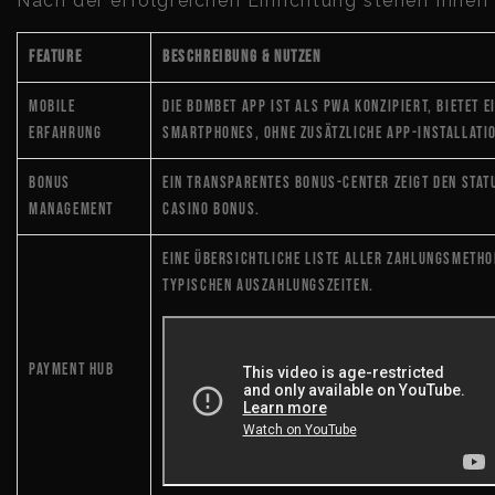
Nach der erfolgreichen Einrichtung stehen Ihnen
Feature
Beschreibung & Nutzen
Mobile
Die BdmBet app ist als PWA konzipiert, bietet
Erfahrung
Smartphones, ohne zusätzliche App-Installati
Bonus
Ein transparentes Bonus-Center zeigt den Stat
Management
Casino Bonus.
Eine übersichtliche Liste aller Zahlungsmeth
typischen Auszahlungszeiten.
Payment Hub