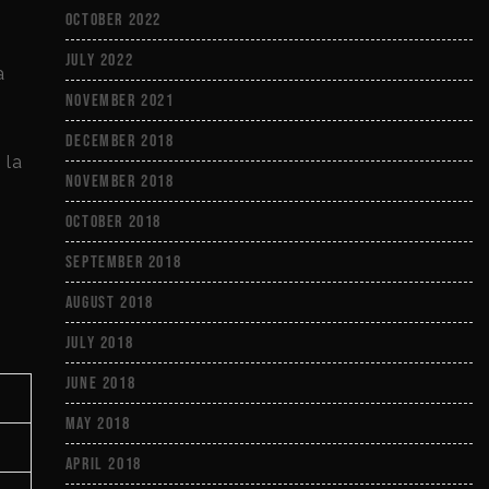
October 2022
July 2022
a
November 2021
December 2018
 la
November 2018
October 2018
September 2018
August 2018
July 2018
June 2018
May 2018
April 2018