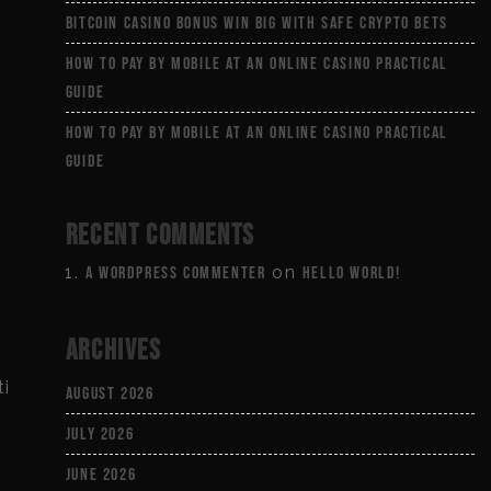
Bitcoin Casino Bonus Win Big with Safe Crypto Bets
How to Pay by Mobile at an Online Casino Practical
Guide
How to Pay by Mobile at an Online Casino Practical
Guide
Recent Comments
on
A WordPress Commenter
Hello world!
Archives
ti
August 2026
July 2026
June 2026