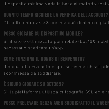
Il deposito minimo varia in base al metodo scelt
Quanto tempo richiede la verifica dell’account?
Di solito entro 24-48 ore, ma può richiedere più
Posso giocare su dispositivo mobile?
Sì, il sito è ottimizzato per mobile (bet365 mobi
necessario scaricare un’app.
Come funziona il bonus di benvenuto?
Il bonus di benvenuto è spesso un match sul prim
scommessa da soddisfare.
È sicuro giocare su Bet365?
Sì, la piattaforma utilizza crittografia SSL ed è 
Posso prelevare senza aver soddisfatto il wage