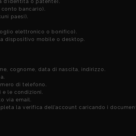
 d’identità o patente).
o conto bancario).
uni paesi).
glio elettronico o bonifico).
da dispositivo mobile o desktop.
me, cognome, data di nascita, indirizzo.
a.
umero di telefono.
 e le condizioni.
to via email.
pleta la verifica dell’account caricando i documen