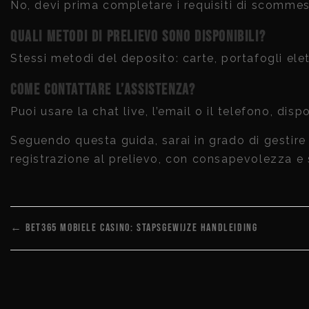
No, devi prima completare i requisiti di scommess
Quali metodi di prelievo sono disponibili?
Stessi metodi del deposito: carte, portafogli elet
Come contattare l’assistenza?
Puoi usare la chat live, l’email o il telefono, dispo
Seguendo questa guida, sarai in grado di gestire 
registrazione al prelievo, con consapevolezza e 
← Bet365 mobiele casino: stapsgewijze handleiding