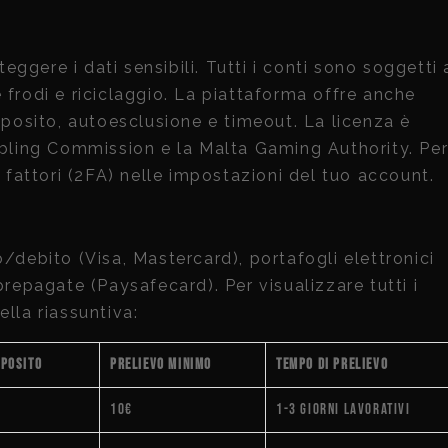
eggere i dati sensibili. Tutti i conti sono soggetti 
frodi e riciclaggio. La piattaforma offre anche
eposito, autoesclusione e timeout. La licenza è
mbling Commission e la Malta Gaming Authority. Per
 fattori (2FA) nelle impostazioni del tuo account.
/debito (Visa, Mastercard), portafogli elettronici
e prepagate (Paysafecard). Per visualizzare tutti i
ella riassuntiva:
eposito
Prelievo Minimo
Tempo di Prelievo
10€
1-3 giorni lavorativi