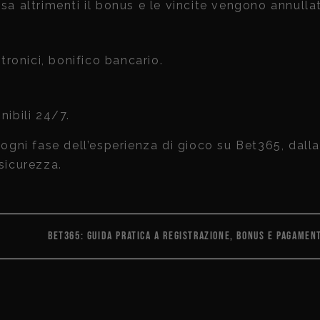
a altrimenti il bonus e le vincite vengono annullat
tronici, bonifico bancario.
nibili 24/7.
ogni fase dell’esperienza di gioco su Bet365, dalla
sicurezza.
Bet365: guida pratica a registrazione, bonus e pagame