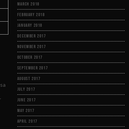
March 2018
February 2018
January 2018
December 2017
November 2017
October 2017
September 2017
August 2017
ssa
July 2017
r
June 2017
May 2017
April 2017