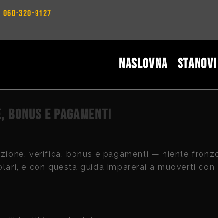
060-320-9127
NASLOVNA
STANOVI
e, bonus e pagamenti
zione, verifica, bonus e pagamenti — niente fronzo
lari, e con questa guida imparerai a muoverti con