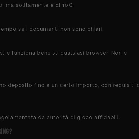
o, ma solitamente è di 10€.
 tempo se i documenti non sono chiari.
le) e funziona bene su qualsiasi browser. Non è
o deposito fino a un certo importo, con requisiti 
regolamentata da autorità di gioco affidabili.
ring?