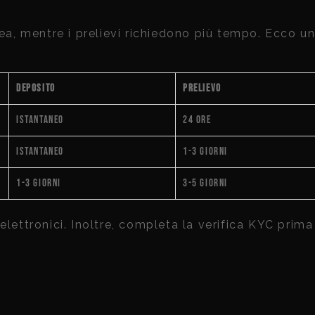
ea, mentre i prelievi richiedono più tempo. Ecco u
Deposito
Prelievo
Istantaneo
24 ore
Istantaneo
1-3 giorni
1-3 giorni
3-5 giorni
 elettronici. Inoltre, completa la verifica KYC prima