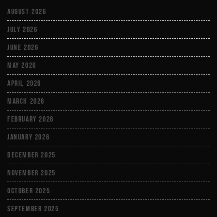
August 2026
July 2026
June 2026
May 2026
April 2026
March 2026
February 2026
January 2026
December 2025
November 2025
October 2025
September 2025