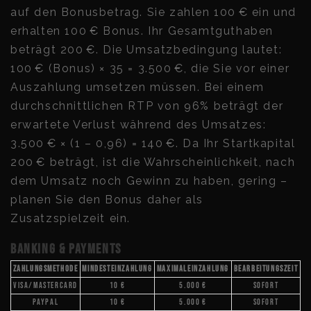
auf den Bonusbetrag. Sie zahlen 100 € ein und
erhalten 100 € Bonus. Ihr Gesamtguthaben
beträgt 200 €. Die Umsatzbedingung lautet:
100 € (Bonus) × 35 = 3.500 €, die Sie vor einer
Auszahlung umsetzen müssen. Bei einem
durchschnittlichen RTP von 96% beträgt der
erwartete Verlust während des Umsatzes:
3.500 € × (1 – 0,96) = 140 €. Da Ihr Startkapital
200 € beträgt, ist die Wahrscheinlichkeit, nach
dem Umsatz noch Gewinn zu haben, gering –
planen Sie den Bonus daher als
Zusatzspielzeit ein.
Banking & Payments
Zahlungsmethode
Mindesteinzahlung
Maximaleinzahlung
Bearbeitungszeit
Visa/Mastercard
10 €
5.000 €
Sofort
PayPal
10 €
5.000 €
Sofort