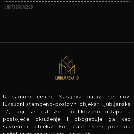
Uncategorized
U samom centru Sarajeva nalazi se novi
luksuzni stambeno-poslovni objekat Ljubljanska
10, koji se estitski i oblikovano uklapa u
postojeće okruženje i obogaćuje ga kao
savremeni objekat koji daje ovom prostoru