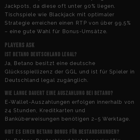
Jackpots, da diese oft unter 90% liegen.
Tischspiele wie Blackjack mit optimaler
Strategie erreichen einen RTP von über 99,5%
– eine gute Wahl für Bonus-Umsätze.
Players Ask
Ist Betano Deutschland legal?
Ja, Betano besitzt eine deutsche
Glücksspiellizenz der GGL und ist für Spieler in
Deutschland legal zugänglich.
Wie lange dauert eine Auszahlung bei Betano?
E-Wallet-Auszahlungen erfolgen innerhalb von
24 Stunden, Kreditkarten und
Banküberweisungen benötigen 2–5 Werktage.
Gibt es einen Betano Bonus für Bestandskunden?