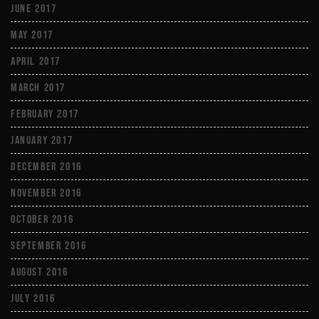
June 2017
May 2017
April 2017
March 2017
February 2017
January 2017
December 2016
November 2016
October 2016
September 2016
August 2016
July 2016