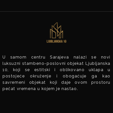
U samom centru Sarajeva nalazi se novi
luksuzni stambeno-poslovni objekat Ljubljanska
10, koji se estitski i oblikovano uklapa u
postojeće okruženje i obogaćuje ga kao
savremeni objekat koji daje ovom prostoru
pečat vremena u kojem je nastao.