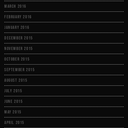
March 2016
February 2016
January 2016
December 2015
November 2015
October 2015
September 2015
August 2015
July 2015
June 2015
May 2015
April 2015