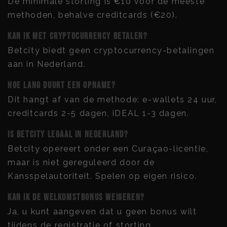
De minimale storting is €10 voor de meeste
methoden, behalve creditcards (€20).
Kan ik met cryptocurrency betalen?
Betcity biedt geen cryptocurrency-betalingen
aan in Nederland.
Hoe lang duurt een opname?
Dit hangt af van de methode: e-wallets 24 uur,
creditcards 2-5 dagen, iDEAL 1-3 dagen.
Is Betcity legaal in Nederland?
Betcity opereert onder een Curaçao-licentie,
maar is niet gereguleerd door de
Kansspelautoriteit. Spelen op eigen risico.
Kan ik de welkomstbonus weigeren?
Ja, u kunt aangeven dat u geen bonus wilt
tijdens de registratie of storting.