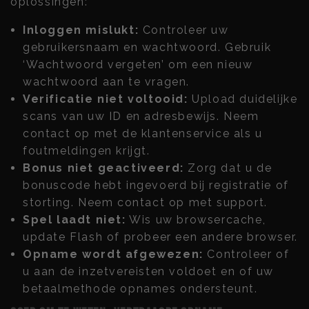
oplossingen:
Inloggen mislukt:
Controleer uw
gebruikersnaam en wachtwoord. Gebruik
‘Wachtwoord vergeten’ om een nieuw
wachtwoord aan te vragen.
Verificatie niet voltooid:
Upload duidelijke
scans van uw ID en adresbewijs. Neem
contact op met de klantenservice als u
foutmeldingen krijgt.
Bonus niet geactiveerd:
Zorg dat u de
bonuscode hebt ingevoerd bij registratie of
storting. Neem contact op met support.
Spel laadt niet:
Wis uw browsercache,
update Flash of probeer een andere browser.
Opname wordt afgewezen:
Controleer of
u aan de inzetvereisten voldoet en of uw
betaalmethode opnames ondersteunt.