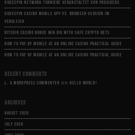
Dudespin Network Turniere veranstaltet von Providers
Dudespin Casino Mobile App vs. Browser-Version im
Vergleich
Bitcoin Casino Bonus Win Big with Safe Crypto Bets
How to Pay by Mobile at an Online Casino Practical Guide
How to Pay by Mobile at an Online Casino Practical Guide
Recent Comments
on
A WordPress Commenter
Hello world!
Archives
August 2026
July 2026