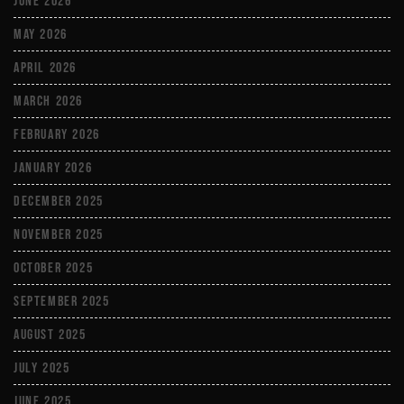
June 2026
May 2026
April 2026
March 2026
February 2026
January 2026
December 2025
November 2025
October 2025
September 2025
August 2025
July 2025
June 2025