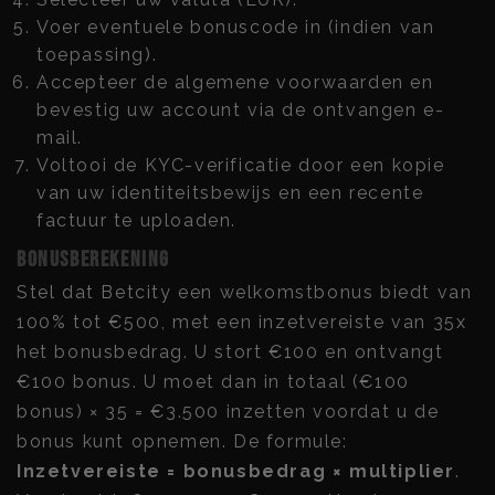
Voer eventuele bonuscode in (indien van
toepassing).
Accepteer de algemene voorwaarden en
bevestig uw account via de ontvangen e-
mail.
Voltooi de KYC-verificatie door een kopie
van uw identiteitsbewijs en een recente
factuur te uploaden.
Bonusberekening
Stel dat Betcity een welkomstbonus biedt van
100% tot €500, met een inzetvereiste van 35x
het bonusbedrag. U stort €100 en ontvangt
€100 bonus. U moet dan in totaal (€100
bonus) × 35 = €3.500 inzetten voordat u de
bonus kunt opnemen. De formule:
Inzetvereiste = bonusbedrag × multiplier
.