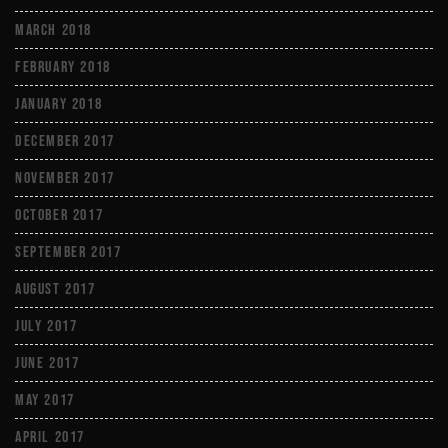
March 2018
February 2018
January 2018
December 2017
November 2017
October 2017
September 2017
August 2017
July 2017
June 2017
May 2017
April 2017