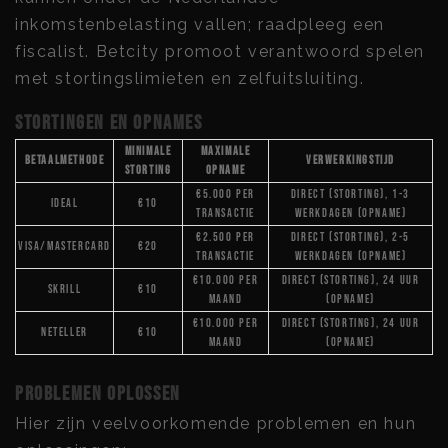
inkomstenbelasting vallen; raadpleeg een
fiscalist. Betcity promoot verantwoord spelen
met stortingslimieten en zelfuitsluiting.
Stortingen en opnames
Minimale
Maximale
Betaalmethode
Verwerkingstijd
storting
opname
€5.000 per
Direct (storting), 1-3
iDEAL
€10
transactie
werkdagen (opname)
€2.500 per
Direct (storting), 2-5
Visa/Mastercard
€20
transactie
werkdagen (opname)
€10.000 per
Direct (storting), 24 uur
Skrill
€10
maand
(opname)
€10.000 per
Direct (storting), 24 uur
Neteller
€10
maand
(opname)
Problemen oplossen
Hier zijn veelvoorkomende problemen en hun