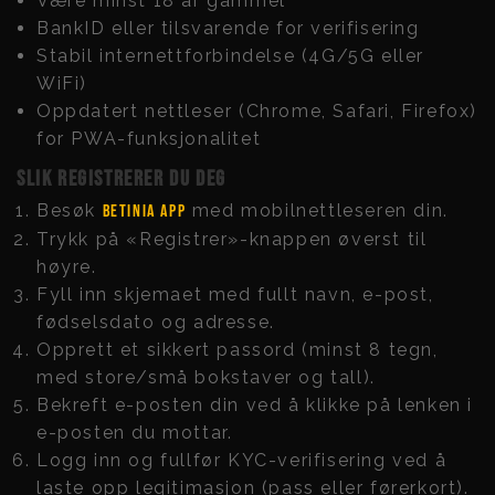
Være minst 18 år gammel
BankID eller tilsvarende for verifisering
Stabil internettforbindelse (4G/5G eller
WiFi)
Oppdatert nettleser (Chrome, Safari, Firefox)
for PWA-funksjonalitet
Slik registrerer du deg
Besøk
med mobilnettleseren din.
Betinia app
Trykk på «Registrer»-knappen øverst til
høyre.
Fyll inn skjemaet med fullt navn, e-post,
fødselsdato og adresse.
Opprett et sikkert passord (minst 8 tegn,
med store/små bokstaver og tall).
Bekreft e-posten din ved å klikke på lenken i
e-posten du mottar.
Logg inn og fullfør KYC-verifisering ved å
laste opp legitimasjon (pass eller førerkort).