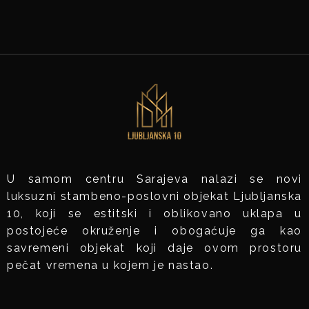
U samom centru Sarajeva nalazi se novi
luksuzni stambeno-poslovni objekat Ljubljanska
10, koji se estitski i oblikovano uklapa u
postojeće okruženje i obogaćuje ga kao
savremeni objekat koji daje ovom prostoru
pečat vremena u kojem je nastao.