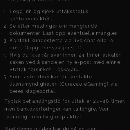
Logg inn og sjekk uttaksstatus i
kontooversikten.
Se etter meldinger om manglende
dokumenter. Last opp eventuelle mangler.
Kontakt kundestøtte via live chat eller e-
post. Oppgi transaksjons-ID.
Hvis du ikke får svar innen 24 timer, eskalér
saken ved å sende en ny e-post med emne
«Uttak forsinket – eskaler».
Som siste utvei kan du kontakte
lisensmyndigheten (Curacao eGaming) via
deres klageportal.
Typisk behandlingstid for uttak er 24–48 timer,
men bankoverføringer kan ta lengre. Vær
tålmodig, men følg opp aktivt.
Med denne guiden har du nå en klar