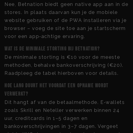
Nee, Betnation biedt geen native app aan in de
stores. In plaats daarvan kun je de mobiele
website gebruiken of de PWA installeren via je
browser – voeg de site toe aan je startscherm
voor een app‑achtige ervaring.
Wat is de minimale storting bij Betnation?
De minimale storting is €10 voor de meeste
methoden, behalve bankoverschrijving (€20).
Raadpleeg de tabel hierboven voor details.
Hoe lang duurt het voordat een opname wordt
verwerkt?
Dit hangt af van de betaalmethode. E‑wallets
zoals Skrill en Neteller verwerken binnen 24
uur, creditcards in 1–5 dagen en
bankoverschrijvingen in 3–7 dagen. Vergeet