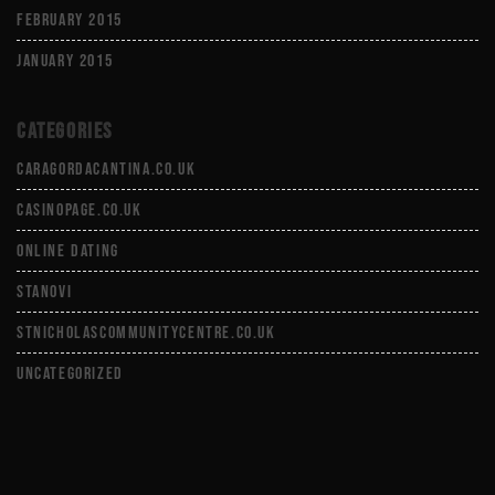
February 2015
January 2015
Categories
caragordacantina.co.uk
casinopage.co.uk
Online Dating
Stanovi
stnicholascommunitycentre.co.uk
Uncategorized