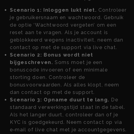
Scenario 1: Inloggen lukt niet.
Controleer
je gebruikersnaam en wachtwoord. Gebruik
de optie ‘Wachtwoord vergeten’ om een
reset aan te vragen. Als je account is
geblokkeerd wegens inactiviteit, neem dan
contact op met de support via live chat.
Scenario 2: Bonus wordt niet
bijgeschreven.
Soms moet je een
bonuscode invoeren of een minimale
storting doen. Controleer de
bonusvoorwaarden. Als alles klopt, neem
dan contact op met de support.
Scenario 3: Opname duurt te lang.
De
standaard verwerkingstijd staat in de tabel.
Als het langer duurt, controleer dan of je
KYC is goedgekeurd. Neem contact op via
e‑mail of live chat met je accountgegevens.