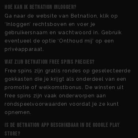
Hoe kan ik betnation inloggen?
Ga naar de website van Betnation, klik op
‘Inloggen’ rechtsboven en voer je
gebruikersnaam en wachtwoord in. Gebruik
eventueel de optie ‘Onthoud mij’ op een
privéapparaat.
Wat zijn betnation free spins precies?
Free spins zijn gratis rondes op geselecteerde
gokkasten die je krijgt als onderdeel van een
promotie of welkomstbonus. De winsten uit
free spins zijn vaak onderworpen aan
rondspeelvoorwaarden voordat je ze kunt
opnemen.
Is de betnation app beschikbaar in de Google Play
Store?