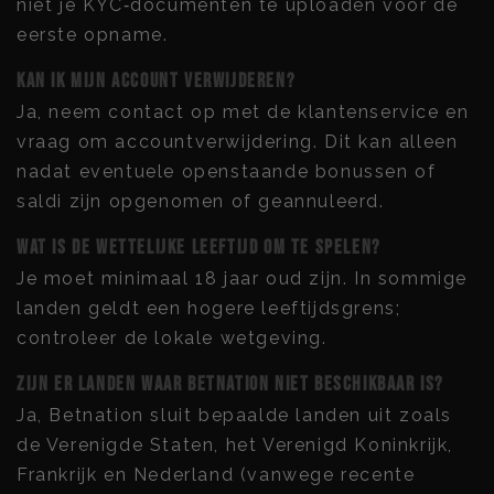
niet je KYC‑documenten te uploaden voor de
eerste opname.
Kan ik mijn account verwijderen?
Ja, neem contact op met de klantenservice en
vraag om accountverwijdering. Dit kan alleen
nadat eventuele openstaande bonussen of
saldi zijn opgenomen of geannuleerd.
Wat is de wettelijke leeftijd om te spelen?
Je moet minimaal 18 jaar oud zijn. In sommige
landen geldt een hogere leeftijdsgrens;
controleer de lokale wetgeving.
Zijn er landen waar Betnation niet beschikbaar is?
Ja, Betnation sluit bepaalde landen uit zoals
de Verenigde Staten, het Verenigd Koninkrijk,
Frankrijk en Nederland (vanwege recente