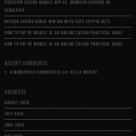
Dudespin Casino Mobile App vs. Browser-Version im
Vergleich
Bitcoin Casino Bonus Win Big with Safe Crypto Bets
How to Pay by Mobile at an Online Casino Practical Guide
How to Pay by Mobile at an Online Casino Practical Guide
Recent Comments
on
A WordPress Commenter
Hello world!
Archives
August 2026
July 2026
June 2026