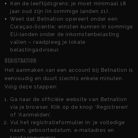
Ken de leeftijdsgrens: je moet minimaal 18
jaar oud zijn (in sommige landen 21).
Weet dat Betnation opereert onder een
Curaçao‑licentie; winsten kunnen in sommige
EU‑landen onder de inkomstenbelasting
vallen – raadpleeg je lokale
belastingadviseur.
Registration
Het aanmaken van een account bij Betnation is
eenvoudig en duurt slechts enkele minuten.
Volg deze stappen:
Ga naar de officiële website van Betnation
via je browser. Klik op de knop ‘Registreren’
of ‘Aanmelden’.
Vul het registratieformulier in: je volledige
naam, geboortedatum, e‑mailadres en
telefoonnummer.