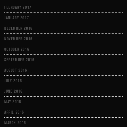
February 2017
January 2017
December 2016
November 2016
October 2016
September 2016
August 2016
July 2016
June 2016
May 2016
April 2016
March 2016