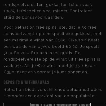
rondspeelvereisten; gokkasten tellen vaak
100%, tafelspellen veel minder. Controleer
altijd de bonusvoorwaarden.
Voor betnation free spins: stel dat je 50 free
spins ontvangt op een specifieke gokkast, met
een maximale winst van €100. Elke spin heeft
een waarde van bijvoorbeeld €0,20. Je speelt
50 × €0,20 = €10 aan inzet gratis. De
rondspeelvereiste op de winst uit free spins is
vaak 35x. Als je €10 wint, moet je 35 × €10 =
€350 inzetten voordat je kunt opnemen.
Deposits & Withdrawals
Betnation biedt verschillende betaalmethoden.
Hieronder een overzicht van de populairste:
Minimale
Maximale
Verwerkingstijd
Minimale