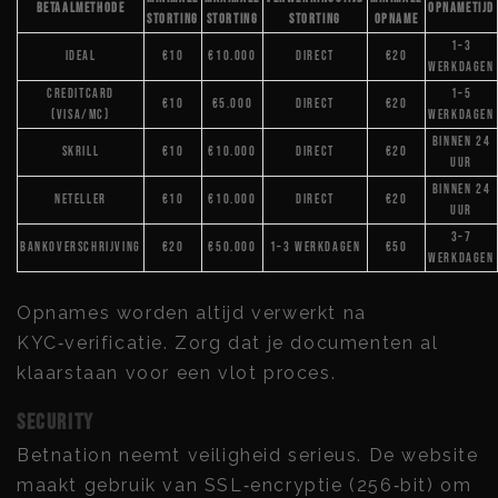
Betaalmethode
Opnametijd
storting
storting
storting
opname
1–3
iDEAL
€10
€10.000
Direct
€20
werkdagen
Creditcard
1–5
€10
€5.000
Direct
€20
(Visa/MC)
werkdagen
Binnen 24
Skrill
€10
€10.000
Direct
€20
uur
Binnen 24
Neteller
€10
€10.000
Direct
€20
uur
3–7
Bankoverschrijving
€20
€50.000
1–3 werkdagen
€50
werkdagen
Opnames worden altijd verwerkt na
KYC‑verificatie. Zorg dat je documenten al
klaarstaan voor een vlot proces.
Security
Betnation neemt veiligheid serieus. De website
maakt gebruik van SSL‑encryptie (256‑bit) om