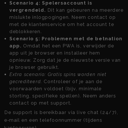
Scenario 4: Spelersaccount is
vergrendeld.
Dit kan gebeuren na meerdere
mislukte inlogpogingen. Neem contact op
met de klantenservice om het account te
deblokkeren.
Scenario 5: Problemen met de betnation
app.
Omdat het een PWA is, verwijder de
app uit je browser en installeer hem
opnieuw. Zorg dat je de nieuwste versie van
je browser gebruikt.
Extra scenario: Gratis spins worden niet
gecrediteerd.
Controleer of je aan de
voorwaarden voldoet (bijv. minimale
storting, specifieke spellen). Neem anders
contact op met support.
De support is bereikbaar via live chat (24/7),
e‑mail en een telefoonnummer (tijdens
kantooruren).