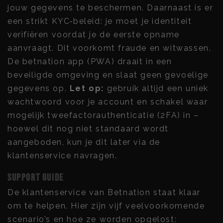
jouw gegevens te beschermen. Daarnaast is er
een strikt KYC‑beleid: je moet je identiteit
verifiëren voordat je de eerste opname
aanvraagt. Dit voorkomt fraude en witwassen.
De betnation app (PWA) draait in een
beveiligde omgeving en slaat geen gevoelige
gegevens op.
Let op:
gebruik altijd een uniek
wachtwoord voor je account en schakel waar
mogelijk tweefactorauthenticatie (2FA) in –
hoewel dit nog niet standaard wordt
aangeboden, kun je dit later via de
klantenservice navragen.
Support Guide
De klantenservice van Betnation staat klaar
om te helpen. Hier zijn vijf veelvoorkomende
scenario’s en hoe ze worden opgelost: