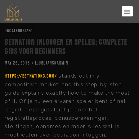
RONDO LUX
URBAN LOF
Uncategorized
Betnation inloggen en spelen: complete
gids voor beginners
May 26, 2015
/
ljubljanskadmin
stands out in a
https://betnation3.com/
competitive market, and this step-by-step
guide explains exactly how to make the most
of it. Of je nu een ervaren speler bent of net
begint, deze gids leidt je door het
registratieproces, bonusberekeningen,
stortingen, opnames en meer. Alles wat je
moet weten over betnation inloggen,