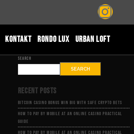
KONTAKT
RONDO LUX
URBAN LOFT
Search
SEARCH
Recent Posts
Bitcoin Casino Bonus Win Big with Safe Crypto Bets
n
How to Pay by Mobile at an Online Casino Practical
Guide
How to Pay by Mobile at an Online Casino Practical