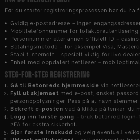
Før du starter registreringsprosessen bør du ha f
Gyldig e-postadresse – ingen engangsadresser
Mobiltelefonnummer for tofaktorautentisering 
Personnummer eller annen offisiell ID – casin
Betalingsmetode – for eksempel Visa, Mastercar
Stabilt internett – spesielt viktig for live dea
Enhet med oppdatert nettleser – mobiloptimalis
Steg-for-steg registrering
Gå til Betonreds hjemmeside
via nettleseren
Fyll ut skjemaet
med e-post, ønsket passord (
personopplysninger. Pass på at navn stemmer
Bekreft e-posten
ved å klikke på lenken du m
Logg inn første gang
– bruk betonred login-
2FA for ekstra sikkerhet.
Gjør første innskudd
og velg eventuell velko