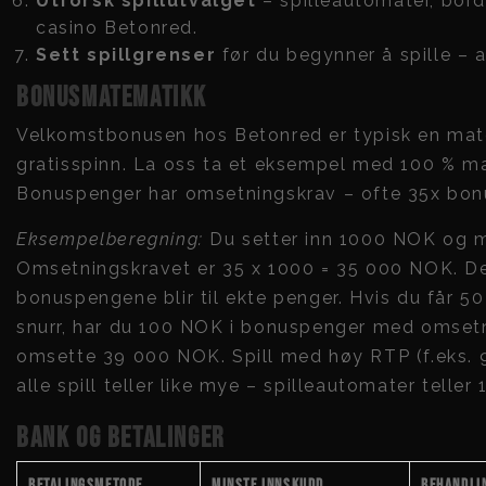
Utforsk spillutvalget
– spilleautomater, bords
casino Betonred.
Sett spillgrenser
før du begynner å spille – an
Bonusmatematikk
Velkomstbonusen hos Betonred er typisk en match
gratisspinn. La oss ta et eksempel med 100 % m
Bonuspenger har omsetningskrav – ofte 35x bonu
Eksempelberegning:
Du setter inn 1000 NOK og m
Omsetningskravet er 35 x 1000 = 35 000 NOK. De
bonuspengene blir til ekte penger. Hvis du får 
snurr, har du 100 NOK i bonuspenger med omset
omsette 39 000 NOK. Spill med høy RTP (f.eks. 96
alle spill teller like mye – spilleautomater teller
Bank og betalinger
Betalingsmetode
Minste innskudd
Behandli