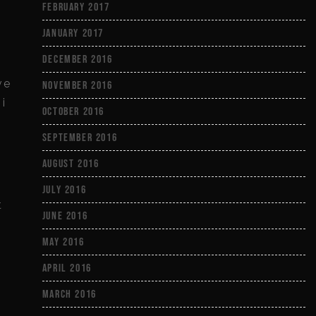
February 2017
January 2017
December 2016
ve
November 2016
i
October 2016
September 2016
August 2016
July 2016
t
June 2016
May 2016
April 2016
March 2016