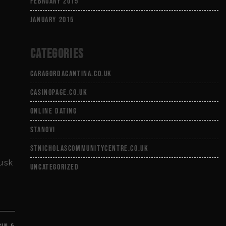
February 2015
January 2015
Categories
caragordacantina.co.uk
casinopage.co.uk
Online Dating
Stanovi
stnicholascommunitycentre.co.uk
usk
Uncategorized