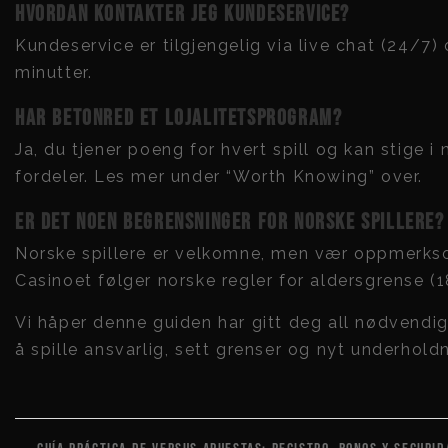
Hvordan kontakter jeg kundeservice?
Kundeservice er tilgjengelig via live chat (24/7)
minutter.
Har Betonred et lojalitetsprogram?
Ja, du tjener poeng for hvert spill og kan stige
fordeler. Les mer under “Worth Knowing” over.
Er det noen begrensninger for norske spillere?
Norske spillere er velkomne, men vær oppmerkso
Casinoet følger norske regler for aldersgrense (
Vi håper denne guiden har gitt deg all nødvend
å spille ansvarlig, sett grenser og nyt underholdn