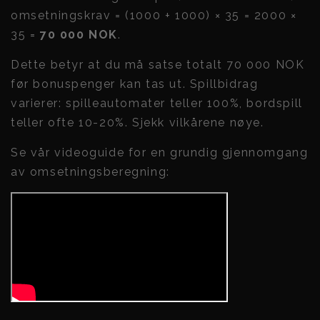
omsetningskrav = (1000 + 1000) × 35 = 2000 ×
35 =
70 000 NOK
.
Dette betyr at du må satse totalt 70 000 NOK
før bonuspenger kan tas ut. Spillbidrag
varierer: spilleautomater teller 100%, bordspill
teller ofte 10-20%. Sjekk vilkårene nøye.
Se vår videoguide for en grundig gjennomgang
av omsetningsberegning: