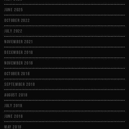
June 2025
October 2022
July 2022
November 2021
December 2018
November 2018
October 2018
September 2018
August 2018
July 2018
June 2018
May 2018