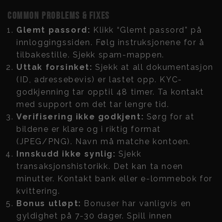
Common Problems & Fixes
Glemt passord:
Klikk “Glemt passord” på
innloggingssiden. Følg instruksjonene for å
tilbakestille. Sjekk spam-mappen.
Uttak forsinket:
Sjekk at all dokumentasjon
(ID, adressebevis) er lastet opp. KYC-
godkjenning tar opptil 48 timer. Ta kontakt
med support om det tar lengre tid.
Verifisering ikke godkjent:
Sørg for at
bildene er klare og i riktig format
(JPEG/PNG). Navn må matche kontoen.
Innskudd ikke synlig:
Sjekk
transaksjonshistorikk. Det kan ta noen
minutter. Kontakt bank eller e-lommebok for
kvittering.
Bonus utløpt:
Bonuser har vanligvis en
gyldighet på 7-30 dager. Spill innen