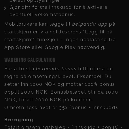
personopplysninger.
Gjør ditt første innskudd for å aktivere
eventuell velkomstbonus.
Mobilbrukere kan legge til
betpanda app
på
startskjermen via nettleserens “Legg til på
startskjerm”-funksjon – ingen nedlasting fra
App Store eller Google Play nødvendig.
Wagering Calculation
For å forstå
betpanda bonus
fullt ut må du
regne på omsetningskravet. Eksempel: Du
setter inn 1000 NOK og mottar 100% bonus
opptil 2000 NOK. Bonusbeløpet blir da 1000
NOK, totalt 2000 NOK på kontoen.
Omsetningskravet er 35x (bonus + innskudd).
Beregning:
Totalt omsetningsbeløp = (innskudd + bonus) ×