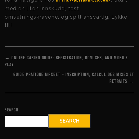
https://betpanda.eu.com/
med en liten innskudd, test
omsetningskravene, og spill ansvarlig. Lykke
til!
← Online Casino Guide: Registration, Bonuses, and Mobile
Play
Guide pratique Mrxbet – Inscription, calcul des mises et
retraits →
Search
SEARCH