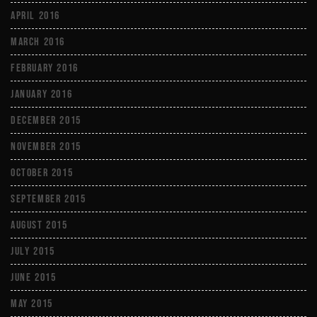
April 2016
March 2016
February 2016
January 2016
December 2015
November 2015
October 2015
September 2015
August 2015
July 2015
June 2015
May 2015