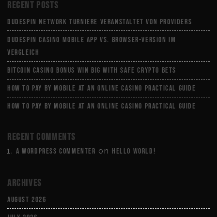
Recent Posts
Dudespin Network Turniere veranstaltet von Providers
Dudespin Casino Mobile App vs. Browser-Version im
Vergleich
Bitcoin Casino Bonus Win Big with Safe Crypto Bets
How to Pay by Mobile at an Online Casino Practical Guide
How to Pay by Mobile at an Online Casino Practical Guide
Recent Comments
on
A WordPress Commenter
Hello world!
Archives
August 2026