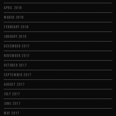
April 2018
March 2018
February 2018
January 2018
December 2017
November 2017
October 2017
September 2017
August 2017
July 2017
June 2017
May 2017