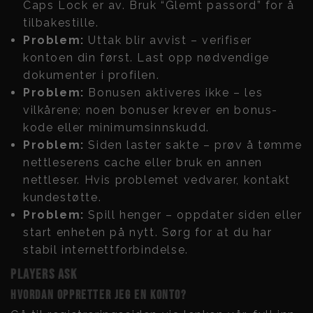
Caps Lock er av. Bruk “Glemt passord” for å
tilbakestille.
Problem:
Uttak blir avvist – verifiser
kontoen din først. Last opp nødvendige
dokumenter i profilen.
Problem:
Bonusen aktiveres ikke – les
vilkårene; noen bonuser krever en bonus-
kode eller minimumsinnskudd.
Problem:
Siden laster sakte – prøv å tømme
nettleserens cache eller bruk en annen
nettleser. Hvis problemet vedvarer, kontakt
kundestøtte.
Problem:
Spill henger – oppdater siden eller
start enheten på nytt. Sørg for at du har
stabil internettforbindelse.
Players Ask
Hvordan oppretter jeg en konto?