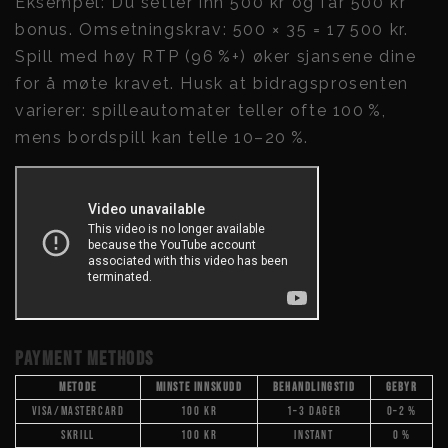
Eksempel: Du setter inn 500 kr og får 500 kr
bonus. Omsetningskrav: 500 × 35 = 17 500 kr.
Spill med høy RTP (96 %+) øker sjansene dine
for å møte kravet. Husk at bidragsprosenten
varierer: spilleautomater teller ofte 100 %,
mens bordspill kan telle 10–20 %.
Payment Methods
Metode
Minste innskudd
Behandlingstid
Gebyr
Visa/Mastercard
100 kr
1–3 dager
0–2 %
Skrill
100 kr
Instant
0 %