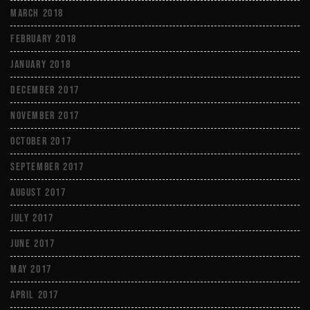
March 2018
February 2018
January 2018
December 2017
November 2017
October 2017
September 2017
August 2017
July 2017
June 2017
May 2017
April 2017