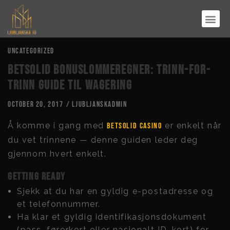
RONDO LUX
URBAN LOF
Uncategorized
Betsolid bonuslommeregner: trinn-for-
trinn guide til wagering
October 20, 2017
/
ljubljanskadmin
Å komme i gang med
er enkelt når
Betsolid casino
du vet trinnene — denne guiden leder deg
gjennom hvert enkelt.
Getting Ready
Sjekk at du har en gyldig e-postadresse og
et telefonnummer.
Ha klar et gyldig identifikasjonsdokument
(pass, førerkort eller nasjonalt ID-kort) for