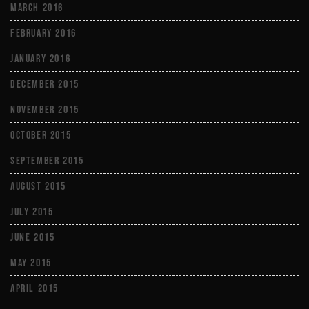
March 2016
February 2016
January 2016
December 2015
November 2015
October 2015
September 2015
August 2015
July 2015
June 2015
May 2015
April 2015