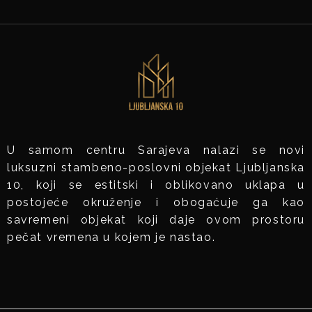
U samom centru Sarajeva nalazi se novi
luksuzni stambeno-poslovni objekat Ljubljanska
10, koji se estitski i oblikovano uklapa u
postojeće okruženje i obogaćuje ga kao
savremeni objekat koji daje ovom prostoru
pečat vremena u kojem je nastao.