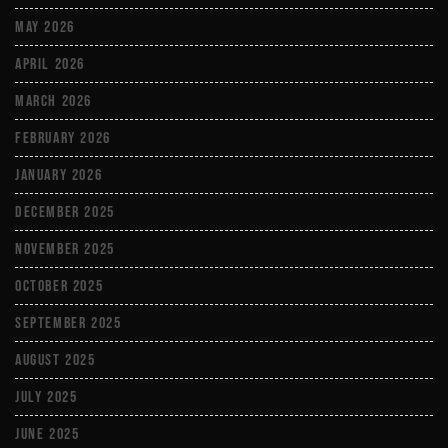
May 2026
April 2026
March 2026
February 2026
January 2026
December 2025
November 2025
October 2025
September 2025
August 2025
July 2025
June 2025