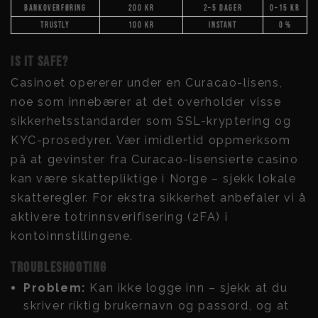
Bankoverføring
200 kr
2–5 dager
0–15 kr
Trustly
100 kr
Instant
0 %
Is It Safe?
Casinoet opererer under en Curacao-lisens,
noe som innebærer at det overholder visse
sikkerhetsstandarder som SSL-kryptering og
KYC-prosedyrer. Vær imidlertid oppmerksom
på at gevinster fra Curacao-lisensierte casino
kan være skattepliktige i Norge – sjekk lokale
skatteregler. For ekstra sikkerhet anbefaler vi å
aktivere totrinnsverifisering (2FA) i
kontoinnstillingene.
Troubleshooting
Problem:
Kan ikke logge inn – sjekk at du
skriver riktig brukernavn og passord, og at