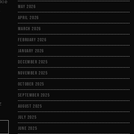
kie
May 2026
A
April 2026
March 2026
February 2026
January 2026
December 2025
November 2025
October 2025
September 2025
z
August 2025
July 2025
June 2025