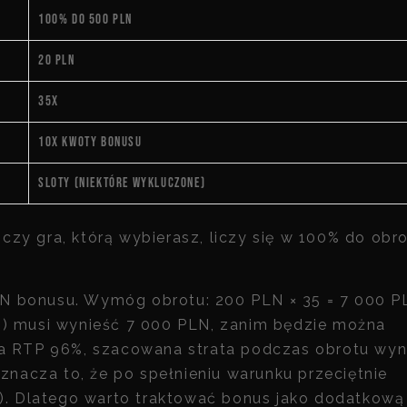
100% do 500 PLN
20 PLN
35x
10x kwoty bonusu
Sloty (niektóre wykluczone)
zy gra, którą wybierasz, liczy się w 100% do obro
N bonusu. Wymóg obrotu: 200 PLN × 35 = 7 000 P
i) musi wynieść 7 000 PLN, zanim będzie można
ma RTP 96%, szacowana strata podczas obrotu wyn
oznacza to, że po spełnieniu warunku przeciętnie
a). Dlatego warto traktować bonus jako dodatkową