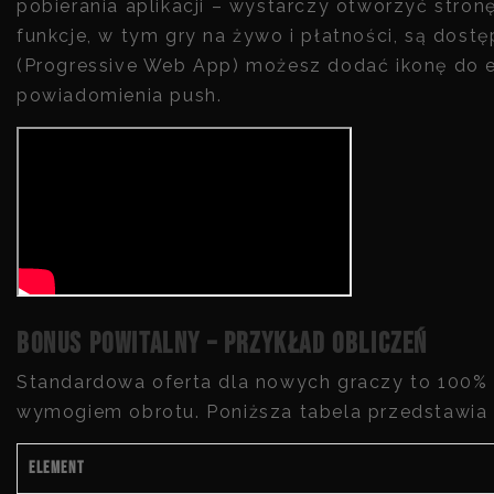
pobierania aplikacji – wystarczy otworzyć stron
funkcje, w tym gry na żywo i płatności, są dost
(Progressive Web App) możesz dodać ikonę do 
powiadomienia push.
Bonus powitalny – przykład obliczeń
Standardowa oferta dla nowych graczy to 100% 
wymogiem obrotu. Poniższa tabela przedstawia 
Element