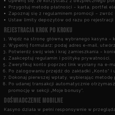
Upewnij się, że korzystasz z bezpiecznego poł
Przygotuj metodę płatności – karta, portfel el
Zapoznaj się z regulaminem promocji – zwró
Ustaw limity depozytów od razu po rejestracji 
Rejestracja krok po kroku
Wejdź na stronę główną wybranego kasyna – klik
Wypełnij formularz: podaj adres e-mail, utwórz
Potwierdź swój wiek i kraj zamieszkania – ko
Zaakceptuj regulamin i politykę prywatności.
Zweryfikuj konto poprzez link wysłany na e-ma
Po zalogowaniu przejdź do zakładki „Konto” i uz
Dokonaj pierwszej wpłaty, wybierając metodę 
Po udanej transakcji automatycznie otrzymas
promocję w sekcji „Moje bonusy”.
Doświadczenie mobilne
Kasyno działa w pełni responsywnie w przegląda