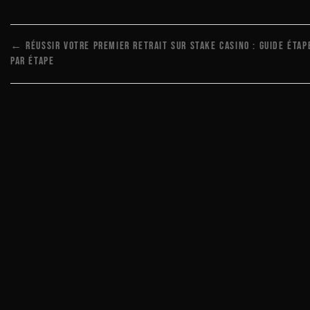
← Réussir votre premier retrait sur Stake Casino : guide étap
par étape