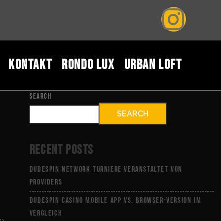
KONTAKT
RONDO LUX
URBAN LOFT
Search
SEARCH
Recent Posts
Dudespin Network Turniere veranstaltet von
Providers
Dudespin Casino Mobile App vs. Browser-Version im
Vergleich