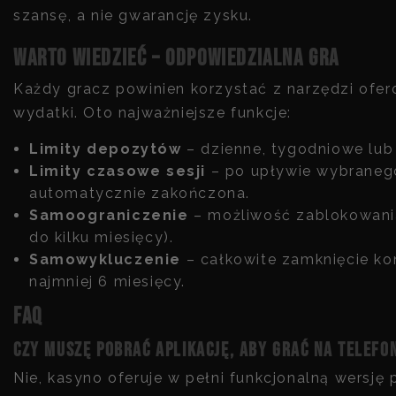
szansę, a nie gwarancję zysku.
Warto wiedzieć – odpowiedzialna gra
Każdy gracz powinien korzystać z narzędzi ofer
wydatki. Oto najważniejsze funkcje:
Limity depozytów
– dzienne, tygodniowe lub 
Limity czasowe sesji
– po upływie wybranego
automatycznie zakończona.
Samoograniczenie
– możliwość zablokowania
do kilku miesięcy).
Samowykluczenie
– całkowite zamknięcie ko
najmniej 6 miesięcy.
FAQ
Czy muszę pobrać aplikację, aby grać na telefo
Nie, kasyno oferuje w pełni funkcjonalną wersj