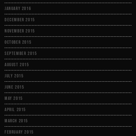
January 2016
December 2015
November 2015
October 2015
September 2015
August 2015
July 2015
June 2015
May 2015
April 2015
March 2015
February 2015