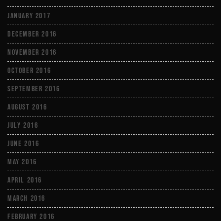
January 2017
December 2016
November 2016
October 2016
September 2016
August 2016
July 2016
June 2016
May 2016
April 2016
March 2016
February 2016