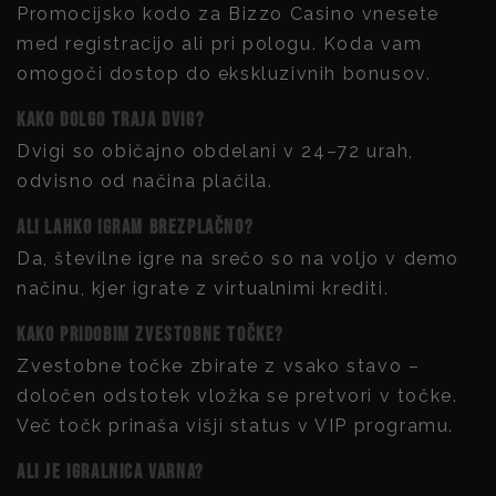
Promocijsko kodo za Bizzo Casino vnesete
med registracijo ali pri pologu. Koda vam
omogoči dostop do ekskluzivnih bonusov.
Kako dolgo traja dvig?
Dvigi so običajno obdelani v 24–72 urah,
odvisno od načina plačila.
Ali lahko igram brezplačno?
Da, številne igre na srečo so na voljo v demo
načinu, kjer igrate z virtualnimi krediti.
Kako pridobim zvestobne točke?
Zvestobne točke zbirate z vsako stavo –
določen odstotek vložka se pretvori v točke.
Več točk prinaša višji status v VIP programu.
Ali je igralnica varna?