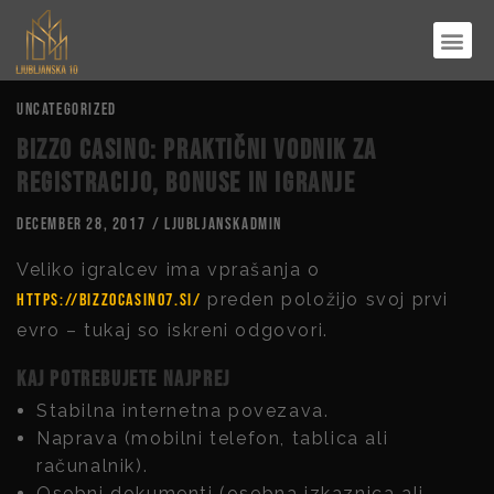
RONDO LUX
URBAN LOF
Uncategorized
Bizzo Casino: praktični vodnik za
registracijo, bonuse in igranje
December 28, 2017
/
ljubljanskadmin
Veliko igralcev ima vprašanja o
preden položijo svoj prvi
https://bizzocasino7.si/
evro – tukaj so iskreni odgovori.
Kaj potrebujete najprej
Stabilna internetna povezava.
Naprava (mobilni telefon, tablica ali
računalnik).
Osebni dokumenti (osebna izkaznica ali