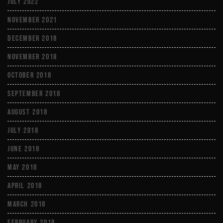
July 2022
November 2021
December 2018
November 2018
October 2018
September 2018
August 2018
July 2018
June 2018
May 2018
April 2018
March 2018
February 2018