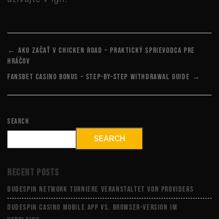
← Ako začať v Chicken Road – praktický sprievodca pre
hráčov
Fansbet Casino Bonus – Step-by-Step Withdrawal Guide →
Search
SEARCH
Recent Posts
Dudespin Network Turniere veranstaltet von Providers
Dudespin Casino Mobile App vs. Browser-Version im