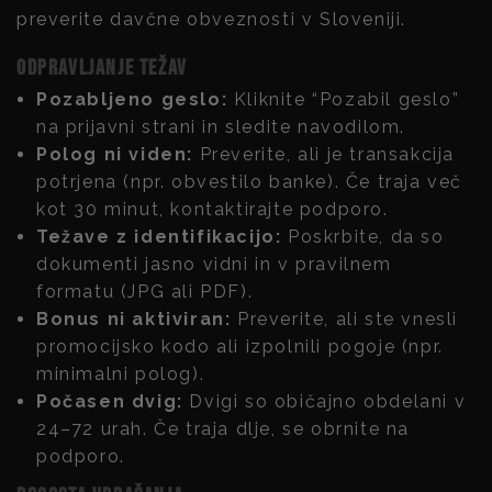
preverite davčne obveznosti v Sloveniji.
Odpravljanje težav
Pozabljeno geslo:
Kliknite “Pozabil geslo”
na prijavni strani in sledite navodilom.
Polog ni viden:
Preverite, ali je transakcija
potrjena (npr. obvestilo banke). Če traja več
kot 30 minut, kontaktirajte podporo.
Težave z identifikacijo:
Poskrbite, da so
dokumenti jasno vidni in v pravilnem
formatu (JPG ali PDF).
Bonus ni aktiviran:
Preverite, ali ste vnesli
promocijsko kodo ali izpolnili pogoje (npr.
minimalni polog).
Počasen dvig:
Dvigi so običajno obdelani v
24–72 urah. Če traja dlje, se obrnite na
podporo.