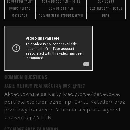
Bonus powitalny
100% do 500 PLN + 50 FS
35x bonus
Bonus reload
50% do 300 PLN
35x depozyt + bonus
Cashback
10% od strat tygodniowych
Brak
Common Questions
Jakie metody płatności są dostępne?
Akceptowane są karty kredytowe/debetowe,
portfele elektroniczne (np. Skrill, Neteller) oraz
przelewy bankowe. Minimalna wpłata wynosi
zazwyczaj 20 PLN.
Czy mogę grać za darmo?