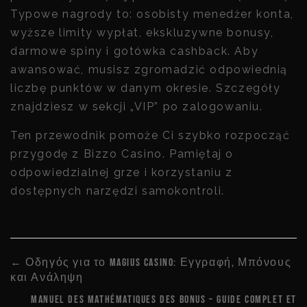
Typowe nagrody to: osobisty menedżer konta,
wyższe limity wypłat, ekskluzywne bonusy,
darmowe spiny i gotówka cashback. Aby
awansować, musisz zgromadzić odpowiednią
liczbę punktów w danym okresie. Szczegóły
znajdziesz w sekcji „VIP” po zalogowaniu.
Ten przewodnik pomoże Ci szybko rozpocząć
przygodę z Bizzo Casino. Pamiętaj o
odpowiedzialnej grze i korzystaniu z
dostępnych narzędzi samokontroli.
← Οδηγός για το Magius Casino: Εγγραφή, Μπόνους
και Ανάληψη
Manuel des mathématiques des bonus – Guide complet et