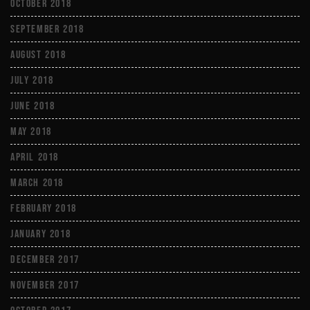
October 2018
September 2018
August 2018
July 2018
June 2018
May 2018
April 2018
March 2018
February 2018
January 2018
December 2017
November 2017