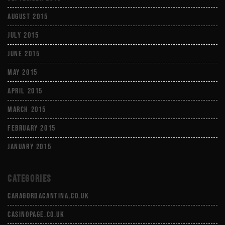
August 2015
July 2015
June 2015
May 2015
April 2015
March 2015
February 2015
January 2015
Categories
caragordacantina.co.uk
casinopage.co.uk