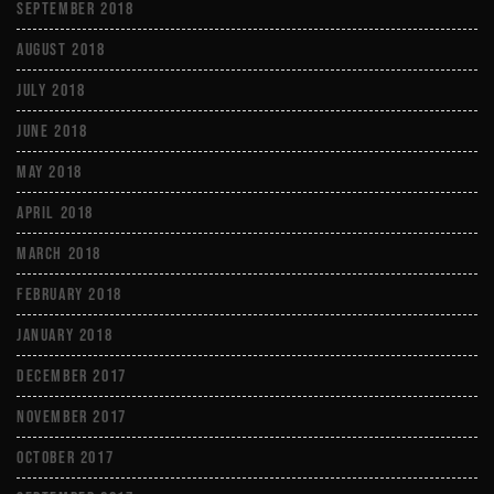
September 2018
August 2018
July 2018
June 2018
May 2018
April 2018
March 2018
February 2018
January 2018
December 2017
November 2017
October 2017