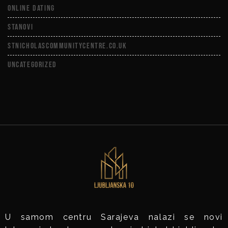
Online Dating
Stanovi
stnicholascommunitycentre.co.uk
Uncategorized
U samom centru Sarajeva nalazi se novi