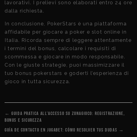
lavorativi. I prelievi sono elaborati entro 24 ore
dalla richiesta.
In conclusione, PokerStars è una piattaforma
affidabile per giocare a poker e slot online in
Italia. Ricorda sempre di leggere attentamente
i termini del bonus, calcolare i requisiti di
scommessa e giocare in modo responsabile.
Con le giuste strategie, puoi massimizzare il
tuo bonus pokerstars e goderti l’esperienza di
gioco in tutta sicurezza.
← Guida pratica all’accesso su Zonagioco: registrazione,
bonus e sicurezza
Guía de contacto en Jugabet: cómo resolver tus dudas →