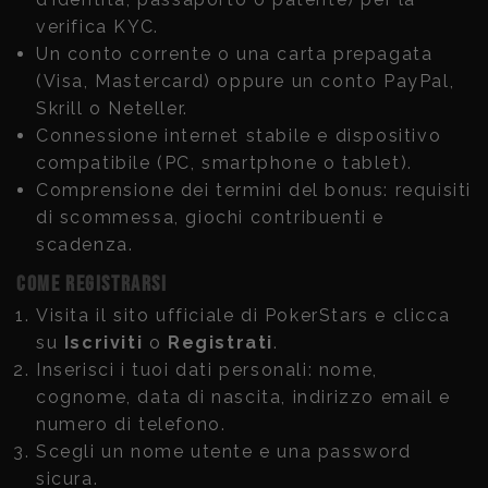
verifica KYC.
Un conto corrente o una carta prepagata
(Visa, Mastercard) oppure un conto PayPal,
Skrill o Neteller.
Connessione internet stabile e dispositivo
compatibile (PC, smartphone o tablet).
Comprensione dei termini del bonus: requisiti
di scommessa, giochi contribuenti e
scadenza.
Come registrarsi
Visita il sito ufficiale di PokerStars e clicca
su
Iscriviti
o
Registrati
.
Inserisci i tuoi dati personali: nome,
cognome, data di nascita, indirizzo email e
numero di telefono.
Scegli un nome utente e una password
sicura.