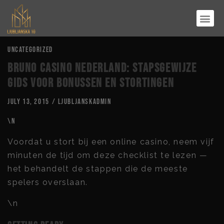
RONDO LUX
URBAN LOF
Uncategorized
Bruno Casino Nederland: stapsgewijze
gids voor bonussen en stortingen
July 13, 2015
/
ljubljanskadmin
\n
Voordat u stort bij een online casino, neem vijf
minuten de tijd om deze checklist te lezen —
het behandelt de stappen die de meeste
spelers overslaan.
\n