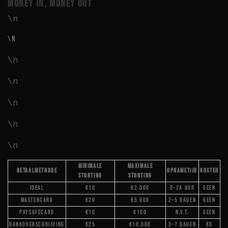
Money In, Money Out
\n
\n
\n
\n
\n
\n
\n
Minimale
Maximale
Betaalmethode
Opnametijd
Kosten
storting
storting
iDEAL
€10
€2.000
0–24 uur
Geen
Mastercard
€20
€5.000
2–5 dagen
Geen
Paysafecard
€10
€100
N.v.t.
Geen
Bankoverschrijving
€25
€10.000
3–7 dagen
€0