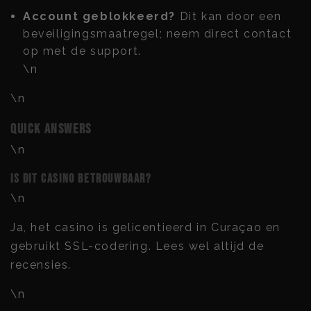
Account geblokkeerd?
Dit kan door een
beveiligingsmaatregel; neem direct contact
op met de support.
\n
\n
Quick Answers
\n
Is dit casino betrouwbaar?
\n
Ja, het casino is gelicentieerd in Curaçao en
gebruikt SSL-codering. Lees wel altijd de
recensies.
\n