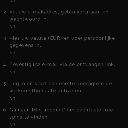
\n
Vul uw e-mailadres, gebruikersnaam en
wachtwoord in.
\n
Kies uw valuta (EUR) en voer persoonlijke
gegevens in.
\n
Bevestig uw e-mail via de ontvangen link.
\n
Log in en stort een eerste bedrag om de
welkomstbonus te activeren.
\n
Ga naar ‘Mijn account’ om eventuele free
spins te vinden.
\n