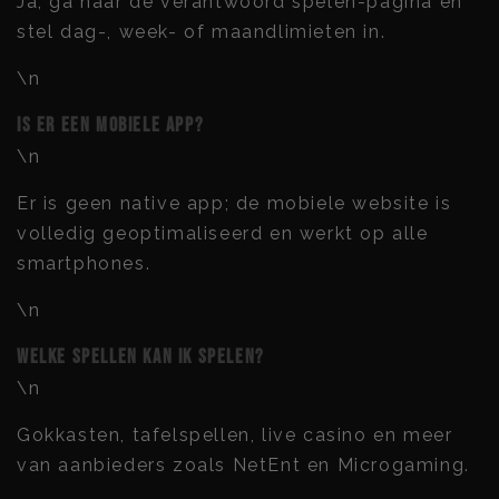
Ja, ga naar de verantwoord spelen-pagina en
stel dag-, week- of maandlimieten in.
\n
Is er een mobiele app?
\n
Er is geen native app; de mobiele website is
volledig geoptimaliseerd en werkt op alle
smartphones.
\n
Welke spellen kan ik spelen?
\n
Gokkasten, tafelspellen, live casino en meer
van aanbieders zoals NetEnt en Microgaming.