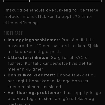
Innskudd behandles øyeblikkelig for de fleste
metoder, mens uttak kan ta opptil 72 timer
etter verifisering.
Fix It Fast
Innloggingsproblemer:
Prøv å nullstille
passordet via ‘Glemt passord’-lenken. Sjekk
at du bruker riktig e-post.
Uttaksforsinkelse:
Sørg for at KYC er
fullført. Kontakt kundestøtte hvis det tar
mer enn 48 timer.
Bonus ikke kreditert:
Dobbeltsjekk at du
har angitt bonuskoden. Mange bonuser
krever minimumsinnskudd.
Verifiseringsproblemer:
Last opp tydelige
bilder av legitimasjon. Unngå reflekser og
beskjæring.