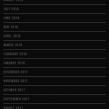
August 2018
July 2018
June 2018
May 2018
April 2018
March 2018
February 2018
January 2018
December 2017
November 2017
October 2017
September 2017
August 2017