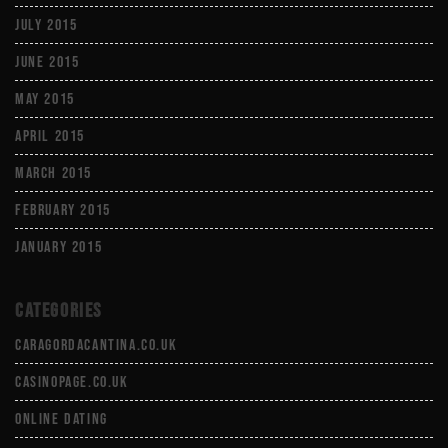
July 2015
June 2015
May 2015
April 2015
March 2015
February 2015
January 2015
Categories
caragordacantina.co.uk
casinopage.co.uk
Online Dating