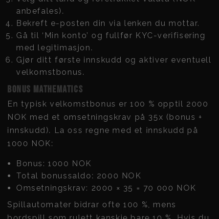
anbefales).
Bekreft e-posten din via lenken du mottar.
Gå til ‘Min konto’ og fullfør KYC-verifisering
med legitimasjon.
Gjør ditt første innskudd og aktiver eventuell
velkomstbonus.
Bonus Mathematics
En typisk velkomstbonus er 100 % opptil 2000
NOK med et omsetningskrav på 35x (bonus +
innskudd). La oss regne med et innskudd på
1000 NOK:
Bonus: 1000 NOK
Total bonussaldo: 2000 NOK
Omsetningskrav: 2000 × 35 = 70 000 NOK
Spillautomater bidrar ofte 100 %, mens
bordspill som rulett kanskje bare 10 %. Hvis du