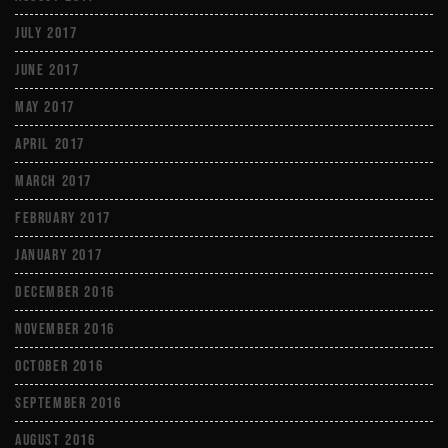
July 2017
June 2017
May 2017
April 2017
March 2017
February 2017
January 2017
December 2016
November 2016
October 2016
September 2016
August 2016