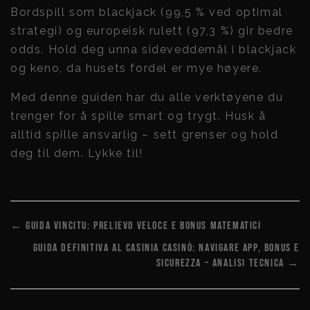
Bordspill som blackjack (99,5 % ved optimal
strategi) og europeisk rulett (97,3 %) gir bedre
odds. Hold deg unna sideveddemål i blackjack
og keno, da husets fordel er mye høyere.
Med denne guiden har du alle verktøyene du
trenger for å spille smart og trygt. Husk å
alltid spille ansvarlig – sett grenser og hold
deg til dem. Lykke til!
← Guida Vincitu: Prelievo Veloce e Bonus Matematici
Guida Definitiva al Casinia Casinò: Navigare App, Bonus e
Sicurezza – Analisi Tecnica →