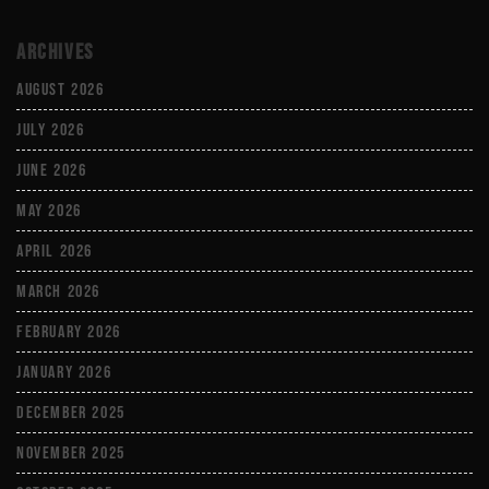
Archives
August 2026
July 2026
June 2026
May 2026
April 2026
March 2026
February 2026
January 2026
December 2025
November 2025