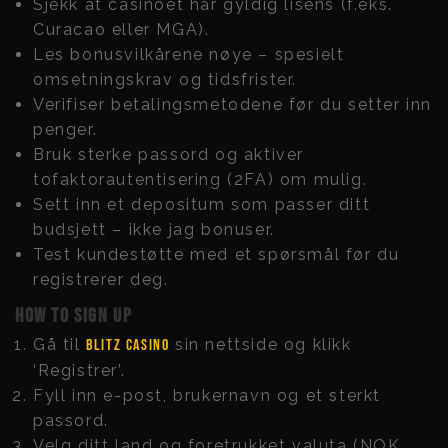
Sjekk at casinoet har gyldig lisens (f.eks.
Curacao eller MGA).
Les bonusvilkårene nøye – spesielt
omsetningskrav og tidsfrister.
Verifiser betalingsmetodene før du setter inn
penger.
Bruk sterke passord og aktiver
tofaktorautentisering (2FA) om mulig.
Sett inn et depositum som passer ditt
budsjett – ikke jag bonuser.
Test kundestøtte med et spørsmål før du
registrerer deg.
How to Sign Up
Gå til
sin nettside og klikk
Blitz casino
‘Registrer’.
Fyll inn e-post, brukernavn og et sterkt
passord.
Velg ditt land og foretrukket valuta (NOK