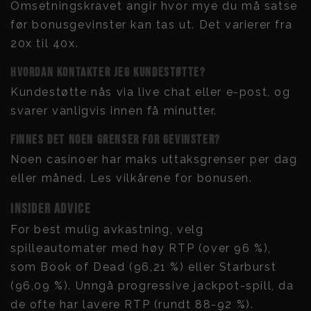
Omsetningskravet angir hvor mye du må satse
før bonusgevinster kan tas ut. Det varierer fra
20x til 40x.
Hvordan kontakter jeg kundestøtte?
Kundestøtte nås via live chat eller e-post, og
svarer vanligvis innen få minutter.
Finnes det noen grenser for gevinster?
Noen casinoer har maks uttaksgrenser per dag
eller måned. Les vilkårene for bonusen.
Insider Advice
For best mulig avkastning, velg
spilleautomater med høy RTP (over 96 %),
som Book of Dead (96,21 %) eller Starburst
(96,09 %). Unngå progressive jackpot-spill, da
de ofte har lavere RTP (rundt 88-92 %).