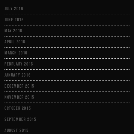
July 2016
June 2016
May 2016
April 2016
March 2016
February 2016
January 2016
December 2015
November 2015
October 2015
September 2015
August 2015