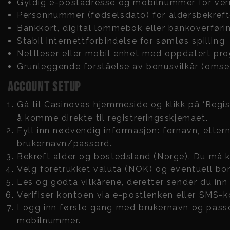
Gyldig e-postadresse og mobilnummer for veri
Personnummer (fødselsdato) for aldersbekrefte
Bankkort, digital lommebok eller bankoverføri
Stabil internettforbindelse for sømløs spilling
Nettleser eller mobil enhet med oppdatert pr
Grunleggende forståelse av bonusvilkår (omse
Account Setup
Gå til Casinovas hjemmeside og klikk på ‘Regist
å komme direkte til registreringsskjemaet.
Fyll inn nødvendig informasjon: fornavn, ette
brukernavn/passord.
Bekreft alder og bostedsland (Norge). Du må kr
Velg foretrukket valuta (NOK) og eventuell bon
Les og godta vilkårene, deretter sender du inn
Verifiser kontoen via e-postlenken eller SMS-
Logg inn første gang med brukernavn og passo
mobilnummer.