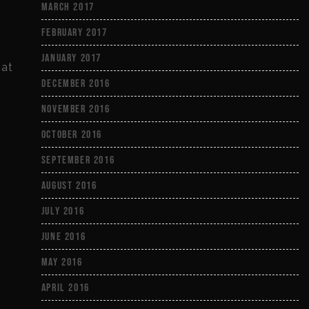
March 2017
February 2017
January 2017
 at
December 2016
November 2016
October 2016
September 2016
August 2016
July 2016
June 2016
May 2016
April 2016