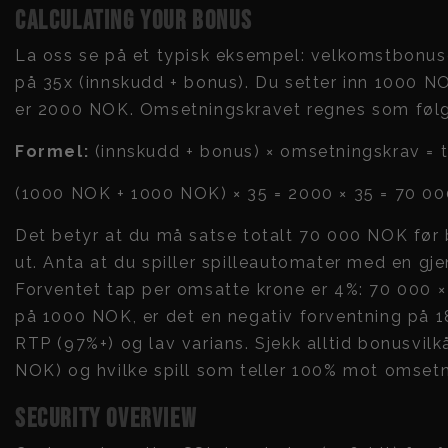
Calculating Your Bonus
La oss se på et typisk eksempel: velkomstbonu
på 35x (innskudd + bonus). Du setter inn 1000 N
er 2000 NOK. Omsetningskravet regnes som følg
Formel:
(innskudd + bonus) × omsetningskrav = 
(1000 NOK + 1000 NOK) × 35 = 2000 × 35 = 70 0
Det betyr at du må satse totalt 70 000 NOK før 
ut. Anta at du spiller spilleautomater med en gj
Forventet tap per omsatte krone er 4%: 70 000
på 1000 NOK, er det en negativ forventning på 1
RTP (97%+) og lav varians. Sjekk alltid bonusvil
NOK) og hvilke spill som teller 100% mot omsetn
Security Overview