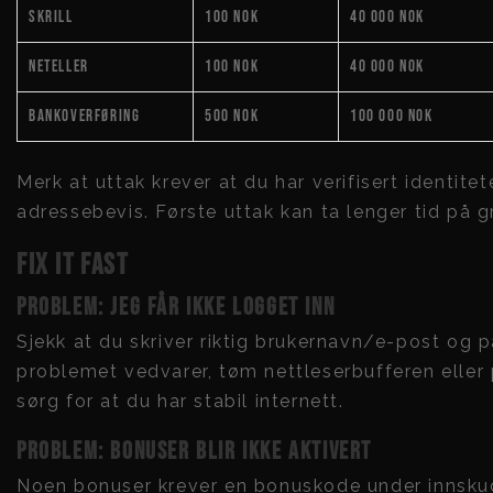
Skrill
100 NOK
40 000 NOK
Neteller
100 NOK
40 000 NOK
Bankoverføring
500 NOK
100 000 NOK
Merk at uttak krever at du har verifisert identite
adressebevis. Første uttak kan ta lenger tid på
Fix It Fast
Problem: Jeg får ikke logget inn
Sjekk at du skriver riktig brukernavn/e-post og pa
problemet vedvarer, tøm nettleserbufferen eller 
sørg for at du har stabil internett.
Problem: Bonuser blir ikke aktivert
Noen bonuser krever en bonuskode under innsku