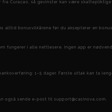
 fra Curacao, så gevinster kan være skattepliktige 
es alltid bonusvilkårene før du aksepterer en bonus
om fungerer i alle nettlesere. Ingen app er nødvend
ankoverføring: 1–5 dager. Første uttak kan ta leng
kan også sende e-post til
support@casinova.com
.