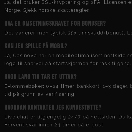
Ja, det bruker SSL-kryptering og 2FA. Lisensen er
Norge. Sjekk norske skatteregler.
Hva er omsetningskravet for bonuser?
Det varierer, men typisk 35x (innskudd+bonus). L
Kan jeg spille på mobil?
Ja, Casinova har en mobiloptimalisert nettside s
legg til snarvei på startskjermen for rask tilgang.
Hvor lang tid tar et uttak?
E-lommebøker: 0–24 timer, bankkort: 1–3 dager, b
tid på grunn av verifisering.
Hvordan kontakter jeg kundestøtte?
Live chat er tilgjengelig 24/7 på nettsiden. Du 
Forvent svar innen 24 timer på e-post.