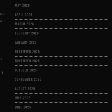
May 2026
rav
April 2026
do
March 2026
February 2026
January 2026
December 2025
s
November 2025
.
October 2025
en
September 2025
August 2025
July 2025
June 2025