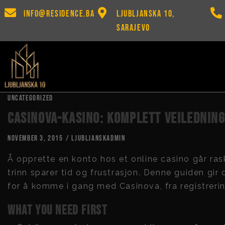
info@residence.ba
Ljubljanska 10,
Sarajevo
Uncategorized
Casinova-kasino: komplett veiledning
November 3, 2015
/
ljubljanskadmin
Å opprette en konto hos et online casino går ras
trinn sparer tid og frustrasjon. Denne guiden gir
for å komme i gang med Casinova, fra registrering
What You Need First