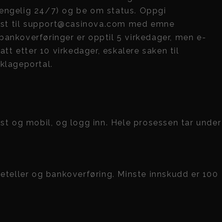
gjengelig 24/7) og be om status. Oppgi
st til
support@casinova.com
med emne
 bankoverføringer er opptil 5 virkedager, men e-
tt etter 10 virkedager, eskalere saken til
klageportal.
post og mobil, og logg inn. Hele prosessen tar under
 Neteller og bankoverføring. Minste innskudd er 100