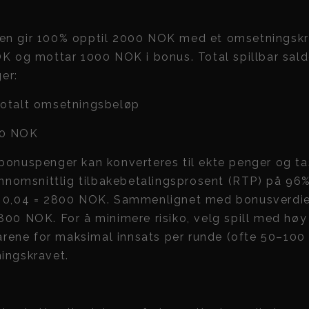
sen gir 100% opptil 2000 NOK med et omsetningsk
OK og mottar 1000 NOK i bonus. Total spillbar sal
er:
totalt omsetningsbeløp
00 NOK
bonuspenger kan konverteres til ekte penger og ta
ennomsnittlig tilbakebetalingsprosent (RTP) på 96%
 × 0,04 = 2800 NOK. Sammenlignet med bonusverdi
800 NOK. For å minimere risiko, velg spill med høy
kårene for maksimal innsats per runde (ofte 50–100
ingskravet.