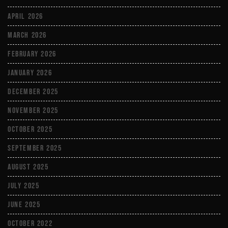
April 2026
March 2026
February 2026
January 2026
December 2025
November 2025
October 2025
September 2025
August 2025
July 2025
June 2025
October 2022