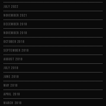
July 2022
November 2021
December 2018
November 2018
October 2018
September 2018
August 2018
July 2018
June 2018
May 2018
April 2018
March 2018