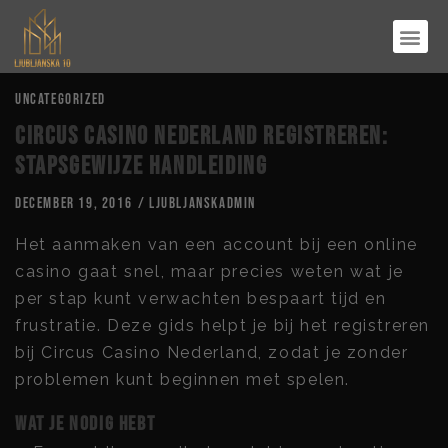
RONDO LUX
URBAN LOF
Uncategorized
Circus Casino Nederland registreren:
stapsgewijze handleiding
December 19, 2016
/
ljubljanskadmin
Het aanmaken van een account bij een online
casino gaat snel, maar precies weten wat je
per stap kunt verwachten bespaart tijd en
frustratie. Deze gids helpt je bij het registreren
bij Circus Casino Nederland, zodat je zonder
problemen kunt beginnen met spelen.
Wat je nodig hebt