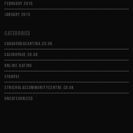
February 2015
January 2015
Categories
caragordacantina.co.uk
casinopage.co.uk
Online Dating
Stanovi
stnicholascommunitycentre.co.uk
Uncategorized