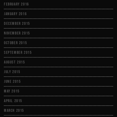
February 2016
January 2016
December 2015
November 2015
October 2015
September 2015
August 2015
July 2015
June 2015
May 2015
April 2015
March 2015