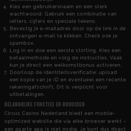
Kies een gebruikersnaam en een sterk
wachtwoord. Gebruik een combinatie van
letters, cijfers en speciale tekens.
Bevestig je e-mailadres door op de link in de
ontvangen e-mail te klikken. Check ook je
spambox.
Log in en doe een eerste storting. Kies een
betaalmethode en volg de instructies. Vaak
kun je direct een welkomstbonus activeren.
Doorloop de identiteitsverificatie: upload
een kopie van je ID en eventueel een recente
rekeningafschrift. Dit is verplicht voor
uitbetalingen.
Belangrijke functies en bonussen
Circus Casino Nederland biedt een mobile-
optimized website die via elke browser werkt –
een aparte app is niet nodig. Je kunt dus direct