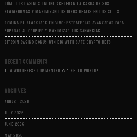
Cómo los casinos online aceleran la carga de sus
plataformas y maximizan los giros gratis en los slots
Domina el Blackjack en Vivo: Estrategias Avanzadas para
Superar al Crupier y Maximizar tus Ganancias
Bitcoin Casino Bonus Win Big with Safe Crypto Bets
Recent Comments
on
A WordPress Commenter
Hello world!
Archives
August 2026
July 2026
June 2026
May 2026