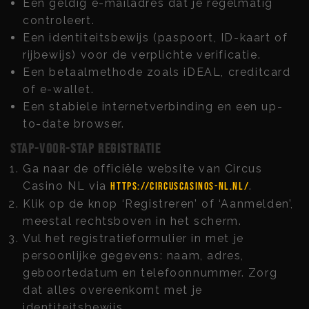
Een geldig e-mailadres dat je regelmatig
controleert.
Een identiteitsbewijs (paspoort, ID-kaart of
rijbewijs) voor de verplichte verificatie.
Een betaalmethode zoals iDEAL, creditcard
of e-wallet.
Een stabiele internetverbinding en een up-
to-date browser.
Stap-voor-stap registratie
Ga naar de officiële website van Circus
Casino NL via
.
https://circuscasinos-nl.nl/
Klik op de knop ‘Registreren’ of ‘Aanmelden’,
meestal rechtsboven in het scherm.
Vul het registratieformulier in met je
persoonlijke gegevens: naam, adres,
geboortedatum en telefoonnummer. Zorg
dat alles overeenkomt met je
identiteitsbewijs.