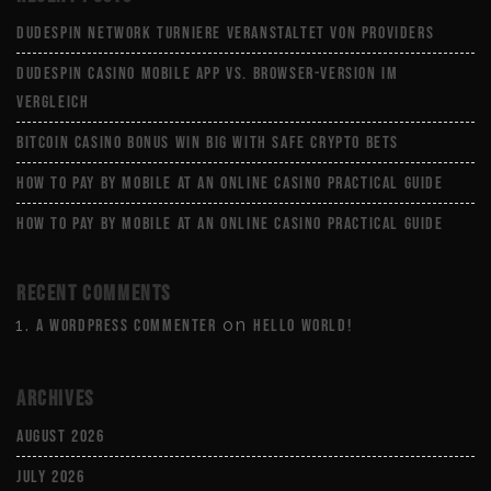
Dudespin Network Turniere veranstaltet von Providers
Dudespin Casino Mobile App vs. Browser-Version im
Vergleich
Bitcoin Casino Bonus Win Big with Safe Crypto Bets
How to Pay by Mobile at an Online Casino Practical Guide
How to Pay by Mobile at an Online Casino Practical Guide
Recent Comments
on
A WordPress Commenter
Hello world!
Archives
August 2026
July 2026