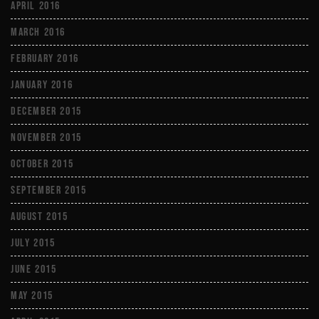
April 2016
March 2016
February 2016
January 2016
December 2015
November 2015
October 2015
September 2015
August 2015
July 2015
June 2015
May 2015