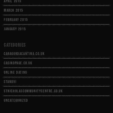
April 2015
March 2015
February 2015
January 2015
Categories
caragordacantina.co.uk
casinopage.co.uk
Online Dating
Stanovi
stnicholascommunitycentre.co.uk
Uncategorized