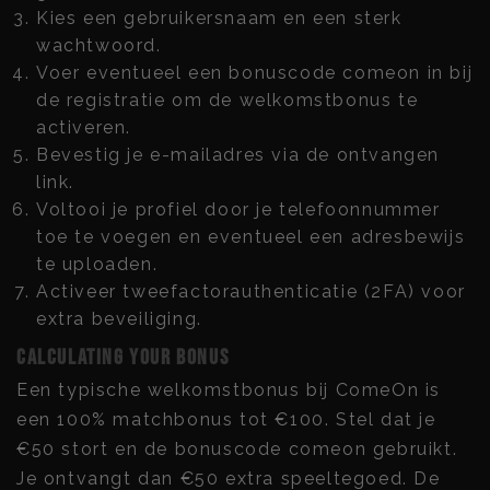
Kies een gebruikersnaam en een sterk
wachtwoord.
Voer eventueel een bonuscode comeon in bij
de registratie om de welkomstbonus te
activeren.
Bevestig je e-mailadres via de ontvangen
link.
Voltooi je profiel door je telefoonnummer
toe te voegen en eventueel een adresbewijs
te uploaden.
Activeer tweefactorauthenticatie (2FA) voor
extra beveiliging.
Calculating Your Bonus
Een typische welkomstbonus bij ComeOn is
een 100% matchbonus tot €100. Stel dat je
€50 stort en de bonuscode comeon gebruikt.
Je ontvangt dan €50 extra speeltegoed. De