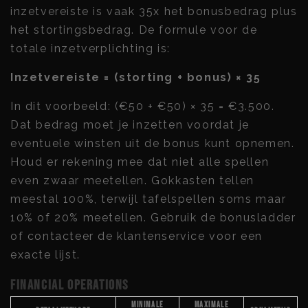
inzetvereiste is vaak 35x het bonusbedrag plus
het stortingsbedrag. De formule voor de
totale inzetverplichting is:
Inzetvereiste = (storting + bonus) × 35
In dit voorbeeld: (€50 + €50) × 35 = €3.500.
Dat bedrag moet je inzetten voordat je
eventuele winsten uit de bonus kunt opnemen.
Houd er rekening mee dat niet alle spellen
even zwaar meetellen. Gokkasten tellen
meestal 100%, terwijl tafelspellen soms maar
10% of 20% meetellen. Gebruik de bonusladder
of contacteer de klantenservice voor een
exacte lijst.
Financial Operations
Minimale
Maximale