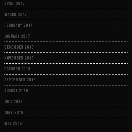
April 2017
March 2017
February 2017
January 2017
December 2016
November 2016
October 2016
September 2016
August 2016
July 2016
June 2016
May 2016