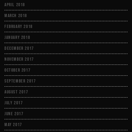
April 2018
March 2018
February 2018
January 2018
December 2017
November 2017
October 2017
September 2017
August 2017
July 2017
June 2017
May 2017