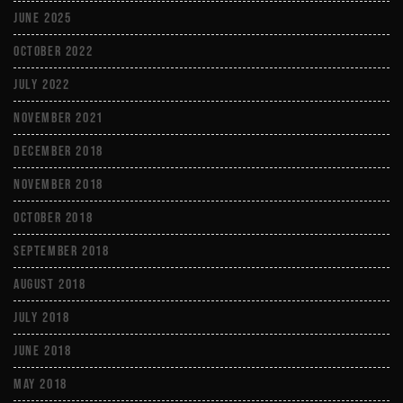
June 2025
October 2022
July 2022
November 2021
December 2018
November 2018
October 2018
September 2018
August 2018
July 2018
June 2018
May 2018