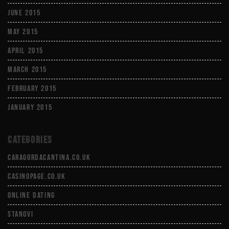
June 2015
May 2015
April 2015
March 2015
February 2015
January 2015
Categories
caragordacantina.co.uk
casinopage.co.uk
Online Dating
Stanovi