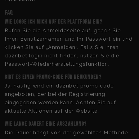
FAQ
Wie logge ich mich auf der Plattform ein?
Rufen Sie die Anmeldeseite auf, geben Sie
Ihren Benutzernamen und Ihr Passwort ein und
klicken Sie auf „Anmelden“. Falls Sie Ihren
daznbet login nicht finden, nutzen Sie die
Passwort-Wiederherstellungsfunktion.
Gibt es einen Promo-Code für Neukunden?
Ja, häufig wird ein daznbet promo code
angeboten, der bei der Registrierung
eingegeben werden kann. Achten Sie auf
aktuelle Aktionen auf der Website.
Wie lange dauert eine Auszahlung?
Die Dauer hängt von der gewählten Methode