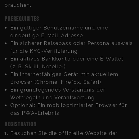
brauchen.
Prerequisites
Ein gültiger Benutzername und eine
eindeutige E-Mail-Adresse
Ein sicherer Reisepass oder Personalausweis
für die KYC-Verifizierung
Ein aktives Bankkonto oder eine E-Wallet
(z. B. Skrill, Neteller)
Ein internetfähiges Gerät mit aktuellem
Browser (Chrome, Firefox, Safari)
Ein grundlegendes Verständnis der
Wettregeln und Verantwortung
Optional: Ein mobiloptimierter Browser für
das PWA-Erlebnis
Registration
Besuchen Sie die offizielle Website der