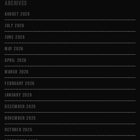
Archives
August 2026
July 2026
June 2026
May 2026
April 2026
March 2026
February 2026
January 2026
December 2025
November 2025
October 2025