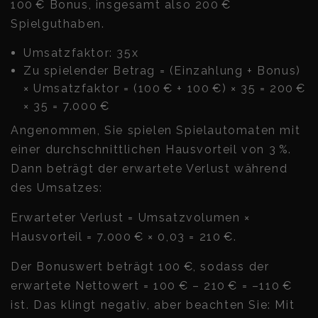
100 € Bonus, insgesamt also 200 €
Spielguthaben.
Umsatzfaktor: 35x
Zu spielender Betrag = (Einzahlung + Bonus)
× Umsatzfaktor = (100 € + 100 €) × 35 = 200 €
× 35 = 7.000 €
Angenommen, Sie spielen Spielautomaten mit
einer durchschnittlichen Hausvorteil von 3 %.
Dann beträgt der erwartete Verlust während
des Umsatzes:
Erwarteter Verlust = Umsatzvolumen ×
Hausvorteil = 7.000 € × 0,03 = 210 €.
Der Bonuswert beträgt 100 €, sodass der
erwartete Nettowert = 100 € – 210 € = –110 €
ist. Das klingt negativ, aber beachten Sie: Mit