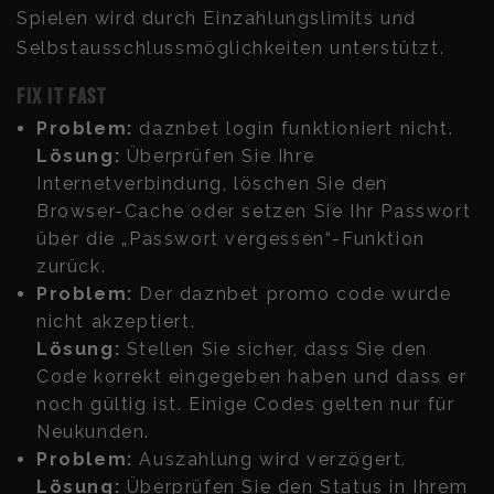
Spielen wird durch Einzahlungslimits und
Selbstausschlussmöglichkeiten unterstützt.
Fix It Fast
Problem:
daznbet login funktioniert nicht.
Lösung:
Überprüfen Sie Ihre
Internetverbindung, löschen Sie den
Browser-Cache oder setzen Sie Ihr Passwort
über die „Passwort vergessen“-Funktion
zurück.
Problem:
Der daznbet promo code wurde
nicht akzeptiert.
Lösung:
Stellen Sie sicher, dass Sie den
Code korrekt eingegeben haben und dass er
noch gültig ist. Einige Codes gelten nur für
Neukunden.
Problem:
Auszahlung wird verzögert.
Lösung:
Überprüfen Sie den Status in Ihrem