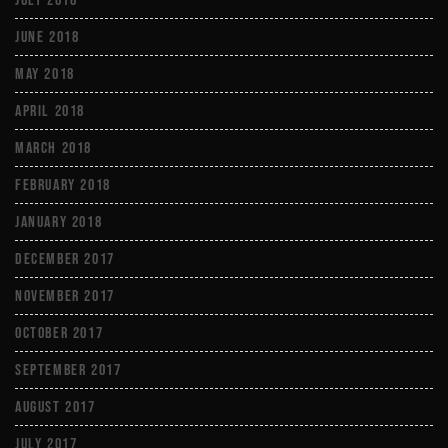
July 2018
June 2018
May 2018
April 2018
March 2018
February 2018
January 2018
December 2017
November 2017
October 2017
September 2017
August 2017
July 2017