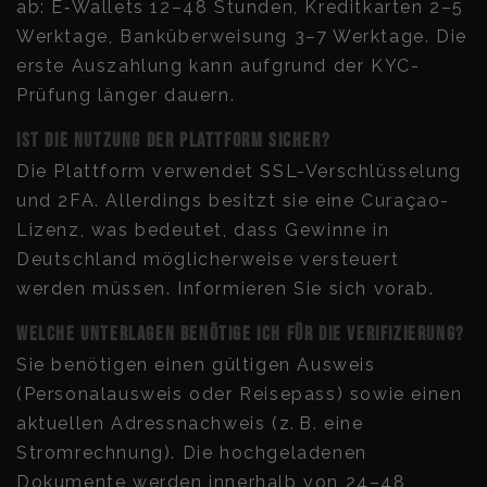
ab: E‑Wallets 12–48 Stunden, Kreditkarten 2–5
Werktage, Banküberweisung 3–7 Werktage. Die
erste Auszahlung kann aufgrund der KYC-
Prüfung länger dauern.
Ist die Nutzung der Plattform sicher?
Die Plattform verwendet SSL-Verschlüsselung
und 2FA. Allerdings besitzt sie eine Curaçao-
Lizenz, was bedeutet, dass Gewinne in
Deutschland möglicherweise versteuert
werden müssen. Informieren Sie sich vorab.
Welche Unterlagen benötige ich für die Verifizierung?
Sie benötigen einen gültigen Ausweis
(Personalausweis oder Reisepass) sowie einen
aktuellen Adressnachweis (z. B. eine
Stromrechnung). Die hochgeladenen
Dokumente werden innerhalb von 24–48