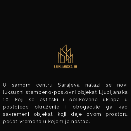
U samom centru Sarajeva nalazi se novi
luksuzni stambeno-poslovni objekat Ljubljanska
10, koji se estitski i oblikovano uklapa u
postojeće okruženje i obogaćuje ga kao
savremeni objekat koji daje ovom prostoru
pečat vremena u kojem je nastao.