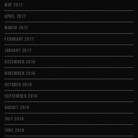
May 2017
April 2017
March 2017
February 2017
January 2017
December 2016
November 2016
October 2016
September 2016
August 2016
July 2016
June 2016