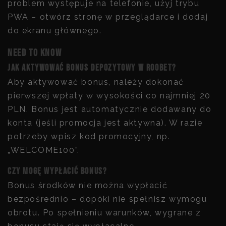
problem występuje na telefonie, użyj trybu
PWA – otwórz stronę w przeglądarce i dodaj
do ekranu głównego.
Need to Know
Jak aktywować bonus depozytowy w Roobet?
Aby aktywować bonus, należy dokonać
pierwszej wpłaty w wysokości co najmniej 20
PLN. Bonus jest automatycznie dodawany do
konta (jeśli promocja jest aktywna). W razie
potrzeby wpisz kod promocyjny, np.
„WELCOME100”.
Czy mogę wypłacić bonus?
Bonus środków nie można wypłacić
bezpośrednio – dopóki nie spełnisz wymogu
obrotu. Po spełnieniu warunków, wygrane z