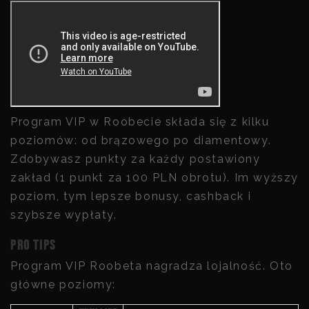
Program VIP w Roobecie składa się z kilku
poziomów: od brązowego po diamentowy.
Zdobywasz punkty za każdy postawiony
zakład (1 punkt za 100 PLN obrotu). Im wyższy
poziom, tym lepsze bonusy, cashback i
szybsze wypłaty.
Pro Tips
Program VIP Roobeta nagradza lojalność. Oto
główne poziomy: