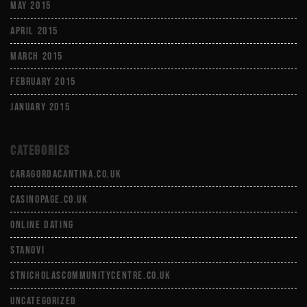
May 2015
April 2015
March 2015
February 2015
January 2015
Categories
caragordacantina.co.uk
casinopage.co.uk
Online Dating
Stanovi
stnicholascommunitycentre.co.uk
Uncategorized