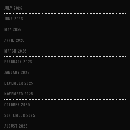
July 2026
June 2026
May 2026
April 2026
March 2026
February 2026
January 2026
December 2025
November 2025
October 2025
September 2025
August 2025