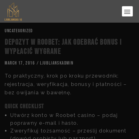
RONDO LUX
URBAN LOF
Uncategorized
Depozyt w Roobet: Jak Odebrać Bonus i
Wypłacić Wygrane
March 17, 2016
/
ljubljanskadmin
To praktyczny, krok po kroku przewodnik:
rejestracja, weryfikacja, bonusy i płatności –
bez owijania w bawełnę.
Quick Checklist
Utwórz konto w Roobet casino – podaj
poprawny e-mail i hasło.
Zweryfikuj tożsamość – prześlij dokument
(dowód osobisty lub paszport).