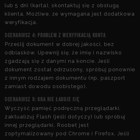
lub 5 dni (karta), skontaktuj się z obsługą
klienta. Możliwe, że wymagana jest dodatkowa
weryfikacja.
Scenariusz 4: Problem z weryfikacją konta
Prześlij dokument w dobrej jakości, bez
odblasków. Upewnij się, że imię i nazwisko
zgadzają się z danymi na koncie. Jeśli
dokument został odrzucony, spróbuj ponownie
z innym rodzajem dokumentu (np. paszport
zamiast dowodu osobistego).
Scenariusz 5: Gra nie ładuje się
Wyczyść pamięć podręczną przeglądarki,
zaktualizuj Flash (jeśli dotyczy) lub spróbuj
innej przeglądarki. Roobet jest
zoptymalizowany pod Chrome i Firefox. Jeśli