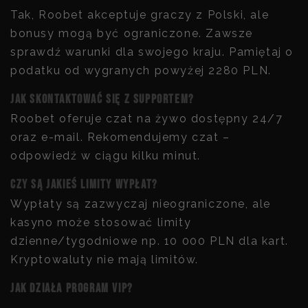
Tak, Roobet akceptuje graczy z Polski, ale
bonusy mogą być ograniczone. Zawsze
sprawdź warunki dla swojego kraju. Pamiętaj o
podatku od wygranych powyżej 2280 PLN.
Jak skontaktować się z supportem?
Roobet oferuje czat na żywo dostępny 24/7
oraz e-mail. Rekomendujemy czat –
odpowiedź w ciągu kilku minut.
Czy są jakieś limity wypłat?
Wypłaty są zazwyczaj nieograniczone, ale
kasyno może stosować limity
dzienne/tygodniowe np. 10 000 PLN dla kart.
Kryptowaluty nie mają limitów.
Jak działa program VIP?