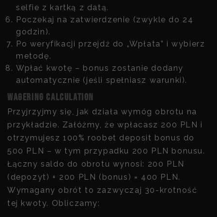
selfie z kartką z datą.
Poczekaj na zatwierdzenie (zwykle do 24
godzin).
Po weryfikacji przejdź do „Wpłata” i wybierz
metodę.
Wpłać kwotę – bonus zostanie dodany
automatycznie (jeśli spełniasz warunki).
Wagering Calculation
Przyjrzyjmy się, jak działa wymóg obrotu na
przykładzie. Załóżmy, że wpłacasz 200 PLN i
otrzymujesz 100% roobet deposit bonus do
500 PLN – w tym przypadku 200 PLN bonusu.
Łączny saldo do obrotu wynosi: 200 PLN
(depozyt) + 200 PLN (bonus) = 400 PLN.
Wymagany obrót to zazwyczaj 30-krotność
tej kwoty. Obliczamy: