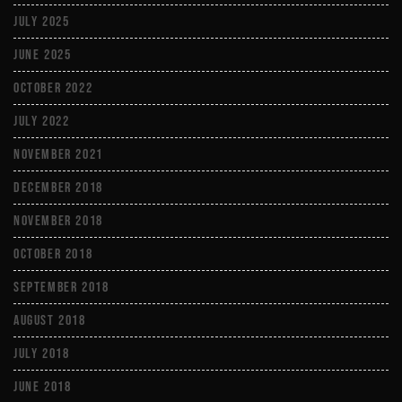
July 2025
June 2025
October 2022
July 2022
November 2021
December 2018
November 2018
October 2018
September 2018
August 2018
July 2018
June 2018