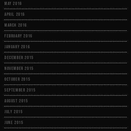
May 2016
April 2016
March 2016
February 2016
January 2016
December 2015
November 2015
October 2015
September 2015
August 2015
July 2015
June 2015