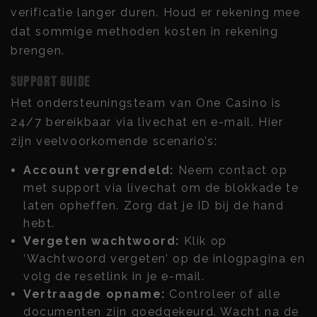
verificatie langer duren. Houd er rekening mee
dat sommige methoden kosten in rekening
brengen.
Support Guide
Het ondersteuningsteam van One Casino is
24/7 bereikbaar via livechat en e-mail. Hier
zijn veelvoorkomende scenario’s:
Account vergrendeld:
Neem contact op
met support via livechat om de blokkade te
laten opheffen. Zorg dat je ID bij de hand
hebt.
Vergeten wachtwoord:
Klik op
‘Wachtwoord vergeten’ op de inlogpagina en
volg de resetlink in je e-mail.
Vertraagde opname:
Controleer of alle
documenten zijn goedgekeurd. Wacht na de