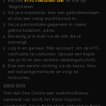
Bezoek
en klik op
https://onecasino7.com/
‘Registreren’.
Vul je e-mailadres, kies een gebruikersnaam
en stel een veilig wachtwoord in.
Vul je persoonlijke gegevens in: naam,
geboortedatum, adres.
Bevestig je e-mail via de link die je
ontvangt.
Log in en ga naar ‘Mijn account’ om de KYC-
verificatie te voltooien. Upload een kopie
van je ID en een recente rekeningafschrift.
Doe een eerste storting via de kassa. Kies
een betalingsmethode en volg de
instructies.
Bonus Math
Stel dat One Casino een welkomstbonus
aanbiedt van 100% tot €500 (typisch
voorbeeld). Als je €100 stort, ontvang je €100