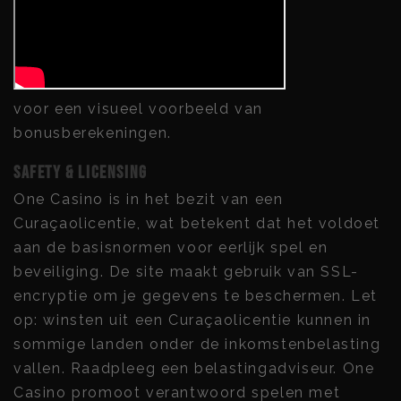
voor een visueel voorbeeld van
bonusberekeningen.
Safety & Licensing
One Casino is in het bezit van een
Curaçaolicentie, wat betekent dat het voldoet
aan de basisnormen voor eerlijk spel en
beveiliging. De site maakt gebruik van SSL-
encryptie om je gegevens te beschermen. Let
op: winsten uit een Curaçaolicentie kunnen in
sommige landen onder de inkomstenbelasting
vallen. Raadpleeg een belastingadviseur. One
Casino promoot verantwoord spelen met