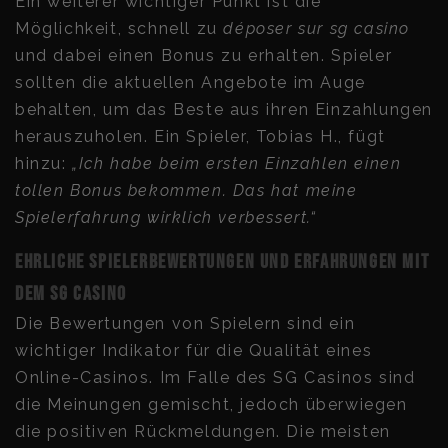
Ein weiterer wichtiger Punkt ist die
Möglichkeit, schnell zu
déposer sur sg casino
und dabei einen Bonus zu erhalten. Spieler
sollten die aktuellen Angebote im Auge
behalten, um das Beste aus ihren Einzahlungen
herauszuholen. Ein Spieler, Tobias H., fügt
hinzu:
„Ich habe beim ersten Einzahlen einen
tollen Bonus bekommen. Das hat meine
Spielerfahrung wirklich verbessert.“
Ehrliche Spielerbewertungen und Erfahrungen mit
dem SG Casino
Die Bewertungen von Spielern sind ein
wichtiger Indikator für die Qualität eines
Online-Casinos. Im Falle des SG Casinos sind
die Meinungen gemischt, jedoch überwiegen
die positiven Rückmeldungen. Die meisten