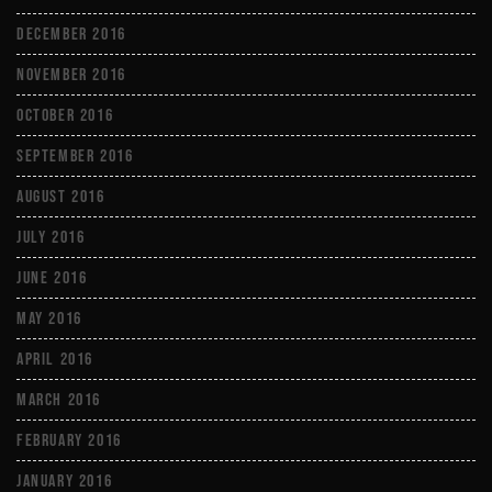
December 2016
November 2016
October 2016
September 2016
August 2016
July 2016
June 2016
May 2016
April 2016
March 2016
February 2016
January 2016