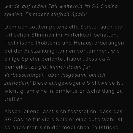
werde auf jeden Fall weiterhin im SG Casino
spielen. Es macht einfach Spaß!“
Dennoch sollten potenzielle Spieler auch die
kritischen Stimmen im Hinterkopf behalten.
Technische Probleme und Herausforderungen
bei der Auszahlung können vorkommen, wie
einige Spieler berichtet haben. Jessica A.
bemerkt:
„Es gibt immer Raum für
Verbesserungen, aber insgesamt bin ich
zufrieden.“
Diese ausgewogene Sichtweise ist
wichtig, um eine informierte Entscheidung zu
treffen.
Abschließend lässt sich feststellen, dass das
SG Casino für viele Spieler eine gute Wahl ist,
solange man sich der möglichen Fallstricke