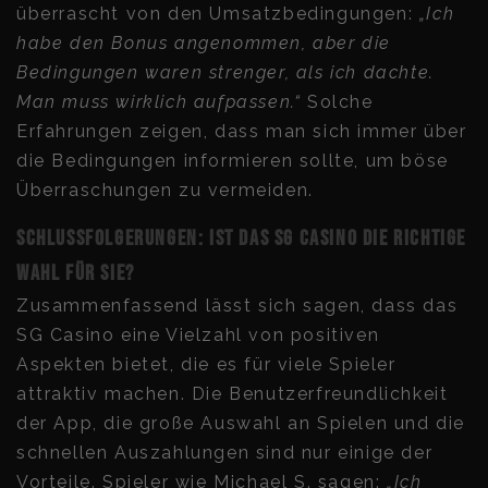
überrascht von den Umsatzbedingungen:
„Ich
habe den Bonus angenommen, aber die
Bedingungen waren strenger, als ich dachte.
Man muss wirklich aufpassen.“
Solche
Erfahrungen zeigen, dass man sich immer über
die Bedingungen informieren sollte, um böse
Überraschungen zu vermeiden.
Schlussfolgerungen: Ist das SG Casino die richtige
Wahl für Sie?
Zusammenfassend lässt sich sagen, dass das
SG Casino eine Vielzahl von positiven
Aspekten bietet, die es für viele Spieler
attraktiv machen. Die Benutzerfreundlichkeit
der App, die große Auswahl an Spielen und die
schnellen Auszahlungen sind nur einige der
Vorteile. Spieler wie Michael S. sagen:
„Ich