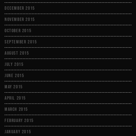
December 2015
November 2015
October 2015
September 2015
August 2015
July 2015
June 2015
May 2015
April 2015
March 2015
February 2015
January 2015