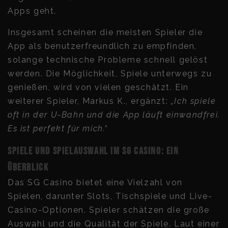
Apps geht.
Insgesamt scheinen die meisten Spieler die
App als benutzerfreundlich zu empfinden,
solange technische Probleme schnell gelöst
werden. Die Möglichkeit, Spiele unterwegs zu
genießen, wird von vielen geschätzt. Ein
weiterer Spieler, Markus K., ergänzt:
„Ich spiele
oft in der U-Bahn und die App läuft einwandfrei.
Es ist perfekt für mich.“
Spiele und Spielauswahl im SG Casino: Ein
Überblick
Das SG Casino bietet eine Vielzahl von
Spielen, darunter Slots, Tischspiele und Live-
Casino-Optionen. Spieler schätzen die große
Auswahl und die Qualität der Spiele. Laut einer