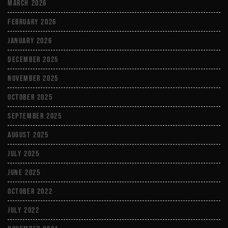
March 2026
February 2026
January 2026
December 2025
November 2025
October 2025
September 2025
August 2025
July 2025
June 2025
October 2022
July 2022