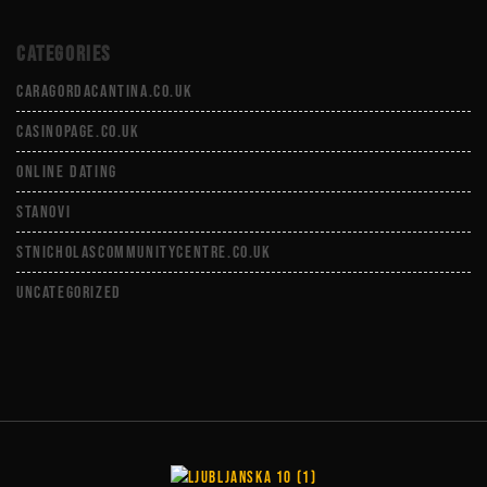
Categories
caragordacantina.co.uk
casinopage.co.uk
Online Dating
Stanovi
stnicholascommunitycentre.co.uk
Uncategorized