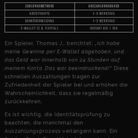
Zahlungsmethode
Auszahlungsdauer
Kreditkarte
3-5 Werktage
Banküberweisung
1-3 Werktage
E-Wallet (z.B. PayPal)
Instant bis 1 Tag
Ein Spieler, Thomas J., berichtet:
„Ich habe
meine Gewinne per E-Wallet abgehoben, und
das Geld war innerhalb von 24 Stunden auf
meinem Konto. Das war beeindruckend!“
Diese
schnellen Auszahlungen tragen zur
Zufriedenheit der Spieler bei und erhöhen die
Wahrscheinlichkeit, dass sie regelmäßig
zurückkehren.
Es ist wichtig, die Identitätsprüfung zu
beachten, die manchmal den
Auszahlungsprozess verlängern kann. Ein