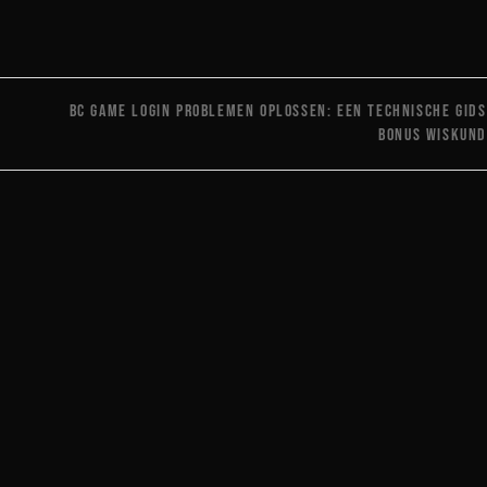
BC Game Login Problemen Oplossen: Een Technische Gid
Bonus Wiskun