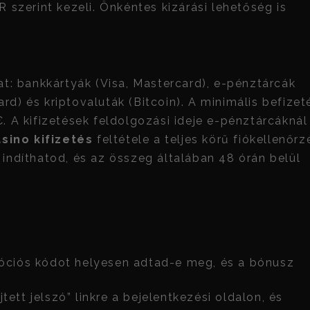
R szerint kezeli. Önkéntes kizárási lehetőség is
: bankkártyák (Visa, Mastercard), e-pénztárcák
card) és kriptovaluták (Bitcoin). A minimális befizet
€. A kifizetések feldolgozási ideje e-pénztárcáknál
sino kifizetés
feltétele a teljes körű fiókellenőrz
 indíthatod, és az összeg általában 48 órán belül
óciós kódot helyesen adtad-e meg, és a bónusz
jtett jelszó” linkre a bejelentkezési oldalon, és