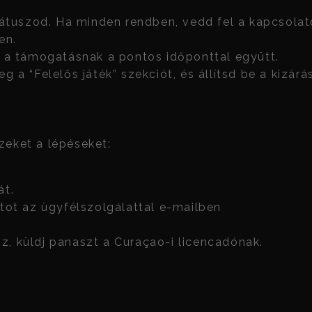
tátuszod. Ha minden rendben, vedd fel a kapcsolat
en.
l a támogatásnak a pontos időponttal együtt.
 a “Felelős játék” szekciót, és állítsd be a kizárás
zeket a lépéseket:
át.
tot az ügyfélszolgálattal e-mailben
, küldj panaszt a Curaçao-i licencadónak.