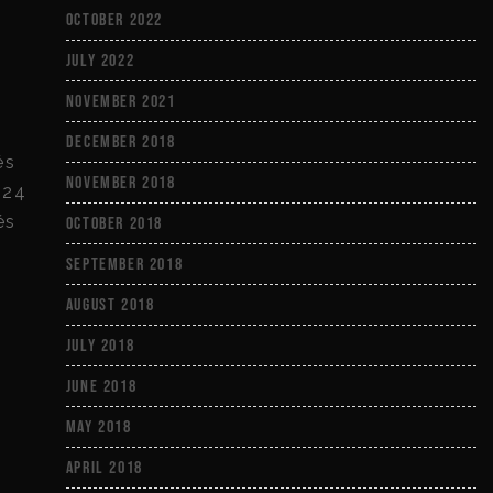
October 2022
July 2022
November 2021
December 2018
és
November 2018
 24
és
October 2018
September 2018
August 2018
July 2018
June 2018
May 2018
April 2018