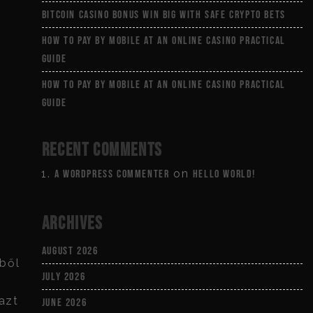
Bitcoin Casino Bonus Win Big with Safe Crypto Bets
How to Pay by Mobile at an Online Casino Practical
Guide
How to Pay by Mobile at an Online Casino Practical
Guide
Recent Comments
on
A WordPress Commenter
Hello world!
Archives
August 2026
kből
July 2026
azt
June 2026