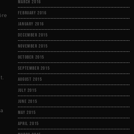
March 2016
February 2016
őre
January 2016
December 2015
November 2015
October 2015
September 2015
t.
August 2015
July 2015
June 2015
 a
May 2015
April 2015