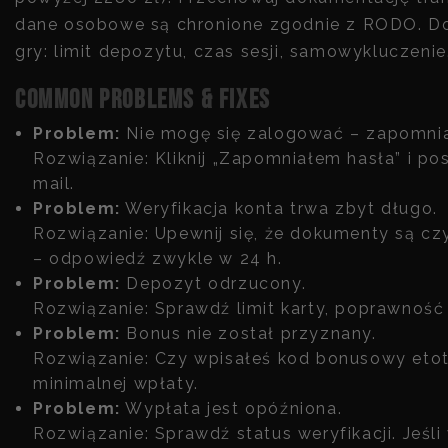
dane osobowe są chronione zgodnie z RODO. Do
gry: limit depozytu, czas sesji, samowykluczenie
Common Problems & Fixes
Problem:
Nie mogę się zalogować – zapomnia
Rozwiązanie: Kliknij „Zapomniałem hasła” i pos
mail.
Problem:
Weryfikacja konta trwa zbyt długo.
Rozwiązanie: Upewnij się, że dokumenty są cz
– odpowiedź zwykle w 24 h.
Problem:
Depozyt odrzucony.
Rozwiązanie: Sprawdź limit karty, poprawność
Problem:
Bonus nie został przyznany.
Rozwiązanie: Czy wpisałeś kod bonusowy eto
minimalnej wpłaty.
Problem:
Wypłata jest opóźniona.
Rozwiązanie: Sprawdź status weryfikacji. Jeśli