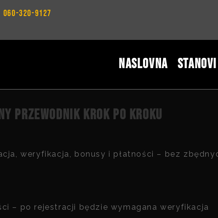
060-320-9127
NASLOVNA
STANOVI
zny przewodnik krok po kroku
cja, weryfikacja, bonusy i płatności – bez zbędny
 – po rejestracji będzie wymagana weryfikacja