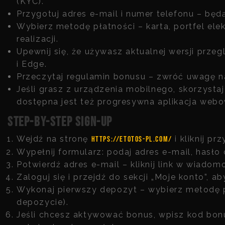
(KYC).
Przygotuj adres e-mail i numer telefonu – będ
Wybierz metodę płatności – karta, portfel elek
realizacji.
Upewnij się, że używasz aktualnej wersji przeg
i Edge.
Przeczytaj regulamin bonusu – zwróć uwagę n
Jeśli grasz z urządzenia mobilnego, skorzystaj
dostępna jest też progresywna aplikacja web
Step-by-Step Sign-Up
Wejdź na stronę
i kliknij prz
https://etotos-pl.com/
Wypełnij formularz: podaj adres e-mail, hasło
Potwierdź adres e-mail – kliknij link w wiadom
Zaloguj się i przejdź do sekcji „Moje konto”, 
Wykonaj pierwszy depozyt – wybierz metodę p
depozycie).
Jeśli chcesz aktywować bonus, wpisz kod bo