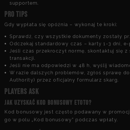
supportem.
Pro Tips
Gdy wypłata się opóźnia – wykonaj te kroki:
Sprawdź, czy wszystkie dokumenty zostały prz
Odczekaj standardowy czas – karty 1-3 dni, e-p
Jeśli czas przekroczył normę, skontaktuj się z
transakcji.
Jeśli nie ma odpowiedzi w 48 h, wyślij wiado
W razie dalszych problemów, zgłoś sprawę do
Authority) przez oficjalny formularz skarg.
Players Ask
Jak uzyskać kod bonusowy etoto?
Kod bonusowy jest często podawany w promocja
go w polu „Kod bonusowy” podczas wpłaty.