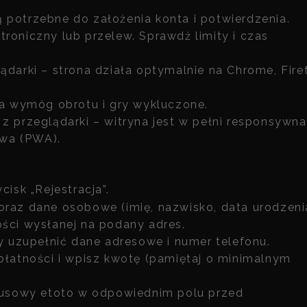
ą potrzebne do założenia konta i potwierdzenia.
troniczny lub przelew. Sprawdź limity i czas
lądarki – strona działa optymalnie na Chrome, Fire
a wymóg obrotu i gry wykluczone.
 z przeglądarki – witryna jest w pełni responsywna
owa (PWA).
ycisk „Rejestracja”.
 oraz dane osobowe (imię, nazwisko, data urodzeni
ości wysłanej na podany adres.
aby uzupełnić dane adresowe i numer telefonu.
łatności i wpisz kwotę (pamiętaj o minimalnym
nusowy etoto w odpowiednim polu przed