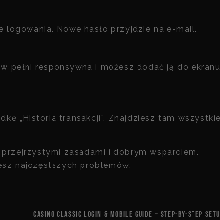
ie logowania. Nowe hasło przyjdzie na e-mail.
t w pełni responsywna i możesz dodać ją do ekran
dkę „Historia transakcji”. Znajdziesz tam wszystki
z przejrzystymi zasadami i dobrym wsparciem.
iesz najczęstszych problemów.
Casino Classic Login & Mobile Guide – Step-by-Step Se