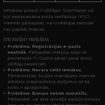
Iemaksas parasti ir tūlītējas. Izņemšanai var
būt nepieciešama konta verifikācija (KYC).
Vienmēr pārbaudiet, vai izvēlētajai metodei
nav papildu maksas.
Ātri novērst problēmas
Problēma: Reģistrācijas e-pasts
neatnāk.
Pārbaudiet mēstuļu mapi un
pievienojiet F1 Casino adresi savai drošo
sūtītāju sarakstam.
Problēma: Nevaru veikt iemaksu.
Pārliecinieties, ka jūsu maksājumu metode
atbalsta starptautiskus darījumus un ka
konts ir apstiprināts.
Problēma: Bonuss netiek ieskaitīts.
Pārbaudiet, vai esat ievadījis pareizo bonusa