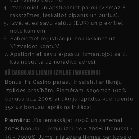
Izveidojiet un apstipriniet paroli (vismaz 8
rakstzīmes, ieskaitot ciparus un burtus).
Izvēlieties savu valūtu (EUR) un piekrītiet
noteikumiem.
Pabeidziet reģistrāciju, noklikšķinot uz
\”Izveidot kontu\”.
Apstipriniet savu e-pastu, izmantojot saiti,
kas nosūtīta uz norādīto adresi.
Kā darbojas likmju izpilde (Wagering)
Bonusi F1 Casino parasti ir saistīti ar likmju
izpildes prasībām. Piemēram, saņemot 100%
bonusu līdz 200€ ar likmju izpildes koeficientu
35x uz bonusu, aprēķins ir šāds:
Piemērs:
Jūs iemaksājat 200€ un saņemat
200€ bonusu. Likmju izpilde = 200€ (bonuss) ×
35 = 7000€. Jums ir jāizdara likmes par kopējo