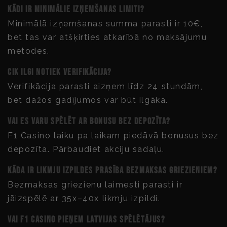
Kādi ir minimālie izņemšanas limiti?
Minimālā izņemšanas summa parasti ir 10€,
bet tas var atšķirties atkarībā no maksājumu
metodes.
Cik ilgi notiek verifikācija?
Verifikācija parasti aizņem līdz 24 stundām,
bet dažos gadījumos var būt ilgāka.
Vai es varu spēlēt ar bonusu bez depozīta?
F1 Casino laiku pa laikam piedāvā bonusus bez
depozīta. Pārbaudiet akciju sadaļu.
Kāda ir likmju izpildes prasība bezmaksas griezieniem?
Bezmaksas griezienu laimesti parasti ir
jāizspēlē ar 35x–40x likmju izpildi.
Vai F1 Casino pieņem Latvijas spēlētājus?