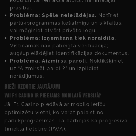
kodu un vai iemaksa atbilst minimālajai
prasībai.
Problēma: Spēle neielādējas.
Notīriet
pārlūkprogrammas kešatmiņu un sīkfailus,
vai mēģiniet atvērt privāto logu.
Problēma: Izņemšana tiek noraidīta.
Visticamāk nav pabeigta verifikācija;
augšupielādējiet identifikācijas dokumentus.
Problēma: Aizmirsu paroli.
Noklikšķiniet
uz “Aizmirsāt paroli?” un izpildiet
norādījumus.
Bieži uzdotie jautājumi
Vai F1 Casino ir pieejams mobilajā versijā?
Jā, F1 Casino piedāvā ar mobilo ierīču
optimizētu vietni, ko varat palaist no
pārlūkprogrammas. Tā darbojas kā progresīvā
tīmekļa lietotne (PWA).