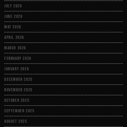
July 2026
June 2026
May 2026
April 2026
March 2026
February 2026
January 2026
December 2025
November 2025
October 2025
September 2025
August 2025