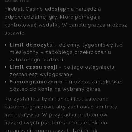
Extra Tips
Fireball Casino udostępnia narzędzia
odpowiedzialnej gry, które pomagają
kontrolować wydatki. W panelu gracza możesz
ustawić:
Limit depozytu
– dzienny, tygodniowy lub
miesięczny – zapobiega przekroczeniu
założonego budżetu.
Limit czasu sesji
– po jego osiągnięciu
zostaniesz wylogowany.
Samoograniczenie
– możesz zablokować
dostęp do konta na wybrany okres.
Korzystanie z tych funkcji jest zalecane
każdemu graczowi, aby zachować kontrolę
nad rozrywką. W przypadku problemów
hazardowych platforma oferuje linki do
organizacji pomocowych, takich jak