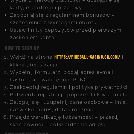
Wybierz metodę płatności – dostępne są
karty, e-portfele i przelewy.
Zapoznaj się z regulaminem bonusów –
szczególnie z wymogami obrotu.
Ustaw limity depozytów przed pierwszym
zasileniem konta.
How to Sign Up
Wejdź na stronę
i
https://fireball-casino.gr.com/
kliknij „Rejestracja”.
Wypełnij formularz: podaj adres e-mail,
hasło, kraj i walutę (np. PLN).
Zaakceptuj regulamin i politykę prywatności.
Potwierdź rejestrację poprzez link w e-mailu.
Zaloguj się i uzupełnij dane osobowe – imię,
nazwisko, adres, data urodzenia.
Przejdź weryfikację tożsamości – prześlij
skan dowodu i potwierdzenie adresu.