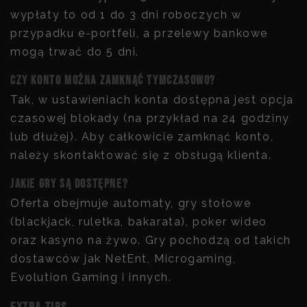
wypłaty to od 1 do 3 dni roboczych w
przypadku e-portfeli, a przelewy bankowe
mogą trwać do 5 dni.
Czy konto można zamknąć tymczasowo?
Tak, w ustawieniach konta dostępna jest opcja
czasowej blokady (na przykład na 24 godziny
lub dłużej). Aby całkowicie zamknąć konto,
należy skontaktować się z obsługą klienta.
Jakie gry są dostępne?
Oferta obejmuje automaty, gry stołowe
(blackjack, ruletka, bakarata), poker wideo
oraz kasyno na żywo. Gry pochodzą od takich
dostawców jak NetEnt, Microgaming,
Evolution Gaming i innych.