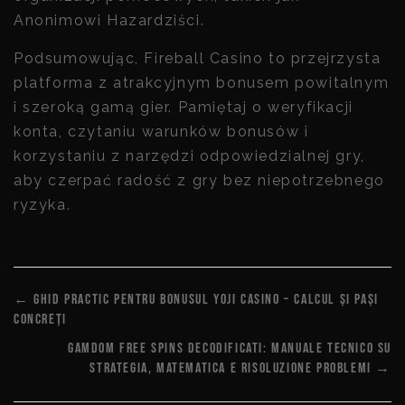
Anonimowi Hazardziści.
Podsumowując, Fireball Casino to przejrzysta
platforma z atrakcyjnym bonusem powitalnym
i szeroką gamą gier. Pamiętaj o weryfikacji
konta, czytaniu warunków bonusów i
korzystaniu z narzędzi odpowiedzialnej gry,
aby czerpać radość z gry bez niepotrzebnego
ryzyka.
← Ghid practic pentru bonusul Yoji Casino – Calcul și pași
concreți
Gamdom Free Spins Decodificati: Manuale Tecnico su
Strategia, Matematica e Risoluzione Problemi →