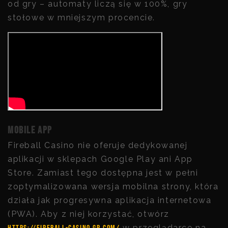
od gry – automaty liczą się w 100%, gry
stołowe w mniejszym procencie.
Mobile App
Fireball Casino nie oferuje dedykowanej
aplikacji w sklepach Google Play ani App
Store. Zamiast tego dostępna jest w pełni
zoptymalizowana wersja mobilna strony, która
działa jak progresywna aplikacja internetowa
(PWA). Aby z niej korzystać, otwórz
w przeglądarce na