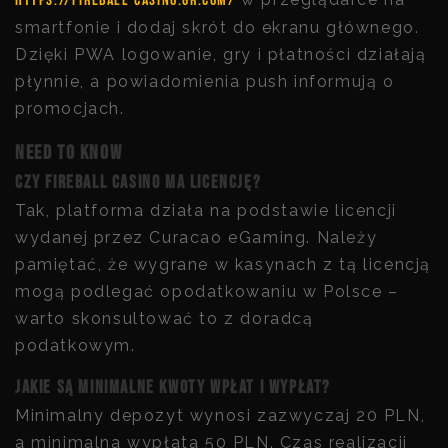
https://fireball-casino.gr.com/
smartfonie i dodaj skrót do ekranu głównego.
Dzięki PWA logowanie, gry i płatności działają
płynnie, a powiadomienia push informują o
promocjach.
Need to Know
Czy Fireball Casino ma licencję?
Tak, platforma działa na podstawie licencji
wydanej przez Curacao eGaming. Należy
pamiętać, że wygrane w kasynach z tą licencją
mogą podlegać opodatkowaniu w Polsce –
warto skonsultować to z doradcą
podatkowym.
Jakie są minimalne kwoty wpłat i wypłat?
Minimalny depozyt wynosi zazwyczaj 20 PLN,
a minimalna wypłata 50 PLN. Czas realizacji