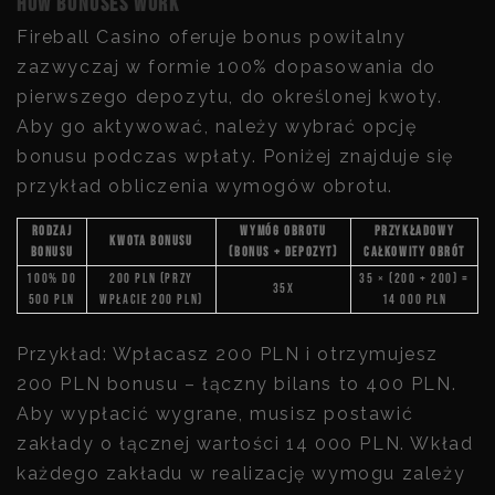
How Bonuses Work
Fireball Casino oferuje bonus powitalny
zazwyczaj w formie 100% dopasowania do
pierwszego depozytu, do określonej kwoty.
Aby go aktywować, należy wybrać opcję
bonusu podczas wpłaty. Poniżej znajduje się
przykład obliczenia wymogów obrotu.
Rodzaj
Wymóg obrotu
Przykładowy
Kwota bonusu
bonusu
(bonus + depozyt)
całkowity obrót
100% do
200 PLN (przy
35 × (200 + 200) =
35x
500 PLN
wpłacie 200 PLN)
14 000 PLN
Przykład: Wpłacasz 200 PLN i otrzymujesz
200 PLN bonusu – łączny bilans to 400 PLN.
Aby wypłacić wygrane, musisz postawić
zakłady o łącznej wartości 14 000 PLN. Wkład
każdego zakładu w realizację wymogu zależy