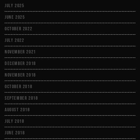
July 2025
June 2025
October 2022
July 2022
November 2021
December 2018
November 2018
October 2018
September 2018
August 2018
July 2018
June 2018