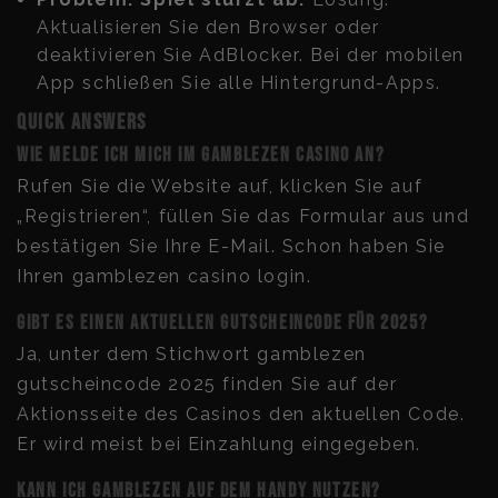
Aktualisieren Sie den Browser oder
deaktivieren Sie AdBlocker. Bei der mobilen
App schließen Sie alle Hintergrund-Apps.
Quick Answers
Wie melde ich mich im GambleZen Casino an?
Rufen Sie die Website auf, klicken Sie auf
„Registrieren“, füllen Sie das Formular aus und
bestätigen Sie Ihre E-Mail. Schon haben Sie
Ihren gamblezen casino login.
Gibt es einen aktuellen Gutscheincode für 2025?
Ja, unter dem Stichwort gamblezen
gutscheincode 2025 finden Sie auf der
Aktionsseite des Casinos den aktuellen Code.
Er wird meist bei Einzahlung eingegeben.
Kann ich GambleZen auf dem Handy nutzen?