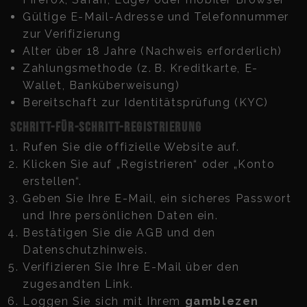
Gültige E-Mail-Adresse und Telefonnummer
zur Verifizierung
Alter über 18 Jahre (Nachweis erforderlich)
Zahlungsmethode (z. B. Kreditkarte, E-
Wallet, Banküberweisung)
Bereitschaft zur Identitätsprüfung (KYC)
Schritt-für-Schritt-Registrierung
Rufen Sie die offizielle Website auf.
Klicken Sie auf „Registrieren“ oder „Konto
erstellen“.
Geben Sie Ihre E-Mail, ein sicheres Passwort
und Ihre persönlichen Daten ein.
Bestätigen Sie die AGB und den
Datenschutzhinweis.
Verifizieren Sie Ihre E-Mail über den
zugesandten Link.
Loggen Sie sich mit Ihrem
gamblezen