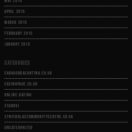
May 2015
April 2015
March 2015
February 2015
January 2015
Categories
caragordacantina.co.uk
casinopage.co.uk
Online Dating
Stanovi
stnicholascommunitycentre.co.uk
Uncategorized