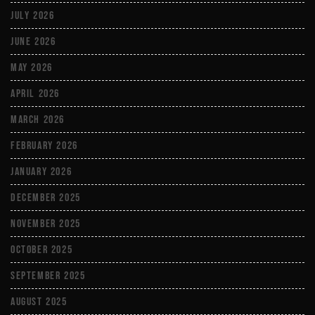
July 2026
June 2026
May 2026
April 2026
March 2026
February 2026
January 2026
December 2025
November 2025
October 2025
September 2025
August 2025