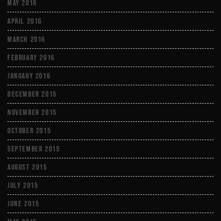
May 2016
April 2016
March 2016
February 2016
January 2016
December 2015
November 2015
October 2015
September 2015
August 2015
July 2015
June 2015