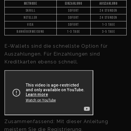
Methode
Einzahlung
Auszahlung
Skrill
Sofort
24 Stunden
Neteller
Sofort
24 Stunden
Visa
Sofort
1-3 Tage
Banküberweisung
1-3 Tage
3-5 Tage
E-Wallets sind die schnellste Option für
Auszahlungen. Für Einzahlungen sind
Kreditkarten ebenso schnell.
Zusammenfassend: Mit dieser Anleitung
meistern Sie die Registrierung,