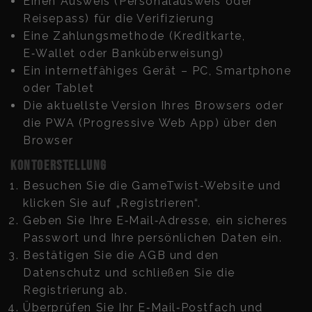
Einen Ausweis (Personalausweis oder
Reisepass) für die Verifizierung
Eine Zahlungsmethode (Kreditkarte,
E‑Wallet oder Banküberweisung)
Ein internetfähiges Gerät – PC, Smartphone
oder Tablet
Die aktuellste Version Ihres Browsers oder
die PWA (Progressive Web App) über den
Browser
Kontoerstellung
Besuchen Sie die GameTwist‑Website und
klicken Sie auf „Registrieren“.
Geben Sie Ihre E‑Mail‑Adresse, ein sicheres
Passwort und Ihre persönlichen Daten ein.
Bestätigen Sie die AGB und den
Datenschutz und schließen Sie die
Registrierung ab.
Überprüfen Sie Ihr E‑Mail‑Postfach und