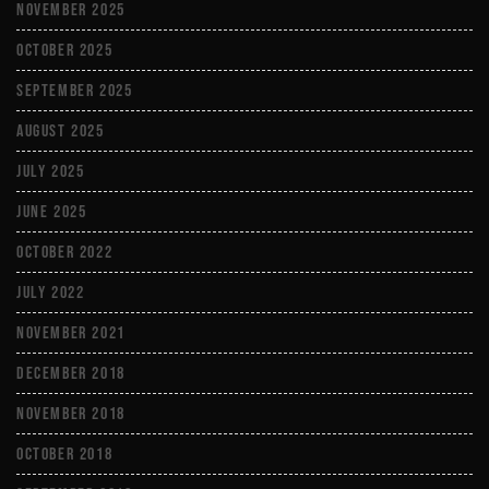
November 2025
October 2025
September 2025
August 2025
July 2025
June 2025
October 2022
July 2022
November 2021
December 2018
November 2018
October 2018