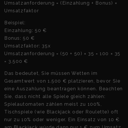
Umsatzanforderung = (Einzahlung + Bonus) ×
Umsatzfaktor
Beispiel:
Einzahlung: 50 €
Bonus: 50 €
Umsatzfaktor: 35x
Umsatzanforderung = (50 + 50) × 35 = 100 × 35
= 3.500 €
Das bedeutet, Sie müssen Wetten im
Gesamtwert von 1.500 € platzieren, bevor Sie
eine Auszahlung beantragen können. Beachten
Sie, dass nicht alle Spiele gleich zählen:
Spielautomaten zählen meist zu 100%,
Tischspiele (wie Blackjack oder Roulette) oft
nur zu 10% oder weniger. Ein Einsatz von 10 €
am Blackjack würde dann nur 1 € zum Umsatz