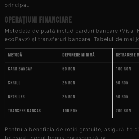
principal.
Operațiuni financiare
Metodele de plată includ carduri bancare (Visa, Ma
ecoPayz) și transferuri bancare. Tabelul de mai j
Metodă
Depunere minimă
Retragere 
Card bancar
50 RON
100 RON
Skrill
25 RON
50 RON
Neteller
25 RON
50 RON
Transfer bancar
100 RON
200 RON
Pentru a beneficia de rotiri gratuite, asigură-te
folosești codul bonus corespunzător.