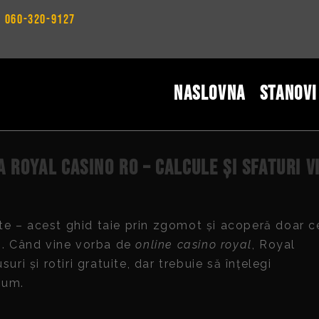
060-320-9127
NASLOVNA
STANOVI
 Royal casino ro – calcule și sfaturi V
ate – acest ghid taie prin zgomot și acoperă doar 
ă. Când vine vorba de
online casino royal
, Royal
i și rotiri gratuite, dar trebuie să înțelegi
mum.