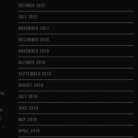
October 2022
July 2022
November 2021
December 2018
November 2018
October 2018
September 2018
August 2018
de
July 2018
June 2018
re
i
May 2018
 –
April 2018