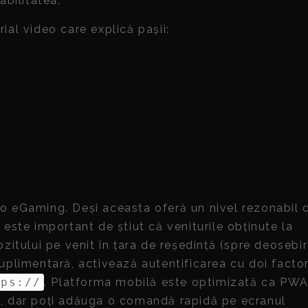
abilitatea.
ial video care explică pașii:
ao eGaming. Deși aceasta oferă un nivel rezonabil 
 este important de știut că veniturile obținute la
zitului pe venit în țara de reședință (spre deosebi
uplimentară, activează autentificarea cu doi factor
tps://
. Platforma mobilă este optimizată ca PWA
e, dar poți adăuga o comandă rapidă pe ecranul