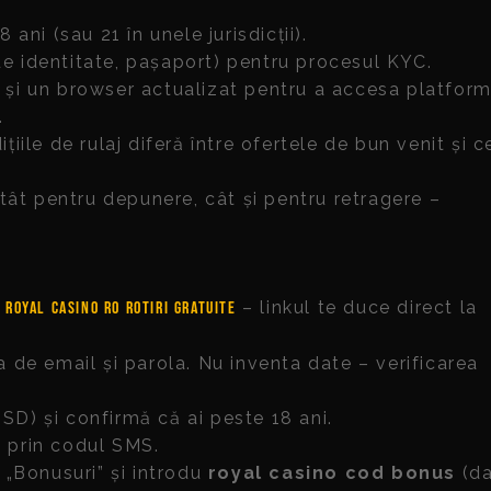
 ani (sau 21 în unele jurisdicții).
de identitate, pașaport) pentru procesul KYC.
et și un browser actualizat pentru a accesa platfor
.
țiile de rulaj diferă între ofertele de bun venit și c
tât pentru depunere, cât și pentru retragere –
d
– linkul te duce direct la
Royal casino ro rotiri gratuite
de email și parola. Nu inventa date – verificarea
) și confirmă că ai peste 18 ani.
u prin codul SMS.
 „Bonusuri” și introdu
royal casino cod bonus
(d