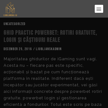
RONDO LUX
URBAN LOF
Uncategorized
Ghid practic Powerbet: rotiri gratuite,
login și câștiguri reale
December 25, 2016
/
ljubljanskadmin
Majoritatea ghidurilor de iGaming sunt vagi.
Acesta nu – fiecare pas este specific,
acționabil și bazat pe cum funcționează
platforma în realitate. Indiferent dacă ești
începător sau jucător experimentat, vei găsi
aici informații concrete despre powerbet rotiri
gratuite, powerbet login și gestionarea
eficientă a fondurilor. Totul este scris pe baza