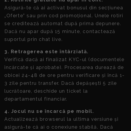
Asigură-te că ai activat bonusul din secțiunea
„Oferte” sau prin cod promoțional. Unele rotiri
se creditează automat după prima depunere.
Dacă nu apar după 15 minute, contactează
suportul prin chat live.
3. Retragerea este întârziată.
Verifică dacă ai finalizat KYC-ul (documentele
încărcate și aprobate). Procesarea durează de
obicei 24-48 de ore pentru verificare și încă 1-
3 zile pentru transfer. Dacă depășești 5 zile
lucrătoare, deschide un ticket la
departamentul financiar.
4. Jocul nu se încarcă pe mobil.
Actualizează browserul la ultima versiune și
asigură-te că ai o conexiune stabilă. Dacă