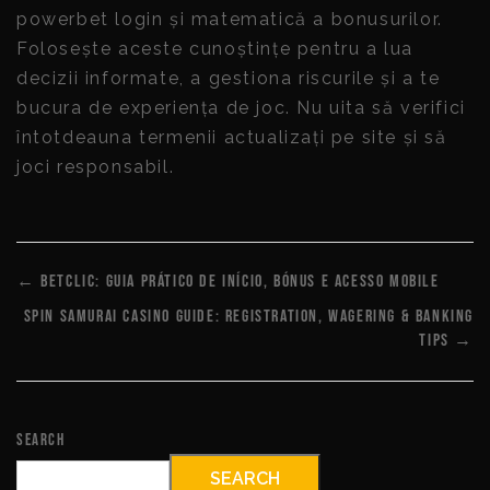
powerbet login și matematică a bonusurilor.
Folosește aceste cunoștințe pentru a lua
decizii informate, a gestiona riscurile și a te
bucura de experiența de joc. Nu uita să verifici
întotdeauna termenii actualizați pe site și să
joci responsabil.
← Betclic: Guia Prático de Início, Bónus e Acesso Mobile
Spin Samurai Casino Guide: Registration, Wagering & Banking
Tips →
Search
SEARCH