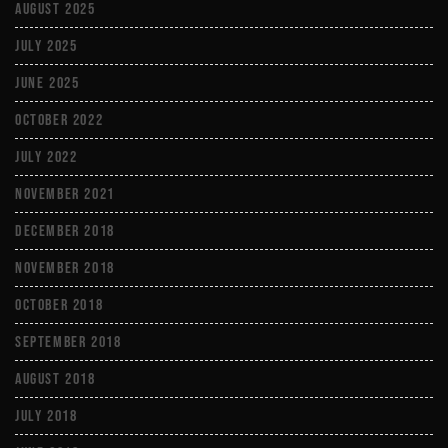
August 2025
July 2025
June 2025
October 2022
July 2022
November 2021
December 2018
November 2018
October 2018
September 2018
August 2018
July 2018