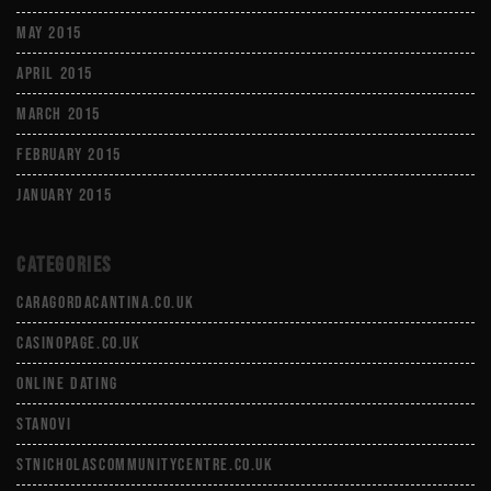
May 2015
April 2015
March 2015
February 2015
January 2015
Categories
caragordacantina.co.uk
casinopage.co.uk
Online Dating
Stanovi
stnicholascommunitycentre.co.uk