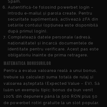
Spam.
Autentifică-te folosind powerbet login –
introdu e-mailul și parola create. Pentru
securitate suplimentară, activează 2FA din
setările contului (opțiunea este disponibilă
după primul login).
Completează datele personale (adresă,
naționalitate) și încarcă documentele de
identitate pentru verificare. Acest pas este
obligatoriu înainte de prima retragere.
Matematica bonusurilor
Pentru a evalua valoarea reală a unui bonus,
trebuie să calculezi suma totală de rulaj și
valoarea așteptată (Expected Value – EV). Să
luăm un exemplu tipic: bonus de bun venit
100% din depunere până la 500 RON plus 50
de powerbet rotiri gratuite la un slot popular.