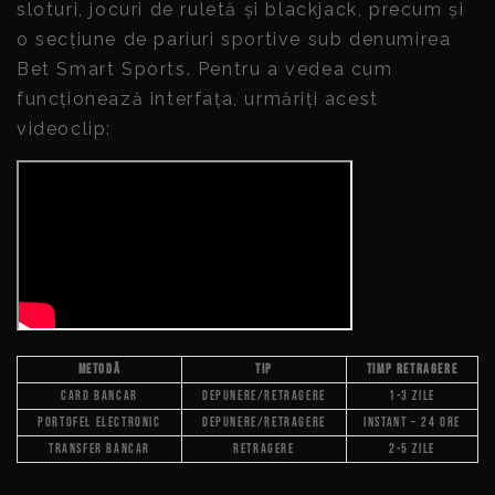
sloturi, jocuri de ruletă și blackjack, precum și
o secțiune de pariuri sportive sub denumirea
Bet Smart Sports. Pentru a vedea cum
funcționează interfața, urmăriți acest
videoclip:
Metodă
Tip
Timp retragere
Card bancar
Depunere/Retragere
1-3 zile
Portofel electronic
Depunere/Retragere
Instant – 24 ore
Transfer bancar
Retragere
2-5 zile