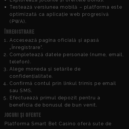
Testează versiunea mobilă – platforma este
optimizată ca aplicație web progresivă
(PWA).
Înregistrare
Accesează pagina oficială și apasă
„Înregistrare”.
Completează datele personale (nume, email,
telefon).
Alege moneda și setările de
confidențialitate.
Confirmă contul prin linkul trimis pe email
sau SMS.
Efectuează primul depozit pentru a
beneficia de bonusul de bun venit.
Jocuri și Oferte
Platforma Smart Bet Casino oferă sute de