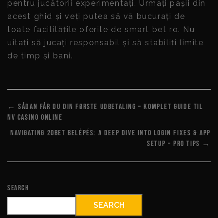
pentru jucătorii experimentați. Urmați pașii din
acest ghid și veți putea să vă bucurați de
toate facilitățile oferite de smart bet ro. Nu
uitați să jucați responsabil și să stabiliți limite
de timp și bani.
← Sådan får du din første udbetaling – komplet guide til
nv casino online
Navigating 20bet belépés: A Deep Dive into Login Fixes & App
Setup – Pro Tips →
Search
SEARCH