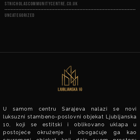
stnicholascommunitycentre.co.uk
Uncategorized
U samom centru Sarajeva nalazi se novi
luksuzni stambeno-poslovni objekat Ljubljanska
10, koji se estitski i oblikovano uklapa u
postojeće okruženje i obogaćuje ga kao