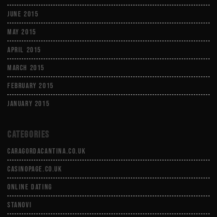
June 2015
May 2015
April 2015
March 2015
February 2015
January 2015
Categories
caragordacantina.co.uk
casinopage.co.uk
Online Dating
Stanovi