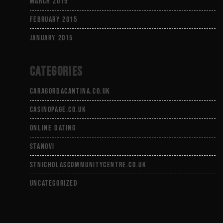
March 2015
February 2015
January 2015
Categories
caragordacantina.co.uk
casinopage.co.uk
Online Dating
Stanovi
stnicholascommunitycentre.co.uk
Uncategorized