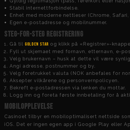
Gyldig legitimasjon (pass, førerkort eller nasjon
Stabil internettforbindelse.
Enhet med moderne nettleser (Chrome, Safari, 
Egen e-postadresse og mobilnummer.
Steg-for-steg registrering
Gå til
og klikk på «Registrer»-knappe
Golden star
Fyll ut skjemaet med fornavn, etternavn, e-p
Velg brukernavn – husk at dette vil være synlig 
Angi adresse, postnummer og by.
Velg foretrukket valuta (NOK anbefales for nors
Aksepter vilkårene og personvernpolicyen.
Bekreft e-postadressen via lenken du mottar.
Logg inn og foreta første innbetaling for å ak
Mobilopplevelse
Casinoet tilbyr en mobiloptimalisert nettside s
iOS. Det er ingen egen app i Google Play eller A