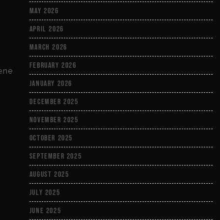
May 2026
April 2026
March 2026
February 2026
ene
January 2026
December 2025
November 2025
October 2025
September 2025
August 2025
July 2025
June 2025