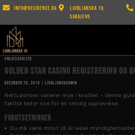
info@residence.ba
Ljubljanska 10,
Sarajevo
Uncategorized
Golden star casino registrering og b
December 26, 2016
/
ljubljanskadmin
Nettcasinoer varierer mye i kvalitet – denne gu
faktisk betyr noe for en smidig opplevelse.
Forutsetninger
Du må være minst 18 år (eller myndighetsalder i