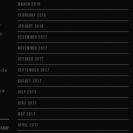
March 2018
February 2018
r
January 2018
e
December 2017
November 2017
October 2017
ode
September 2017
August 2017
ne
July 2017
June 2017
May 2017
April 2017
nsági