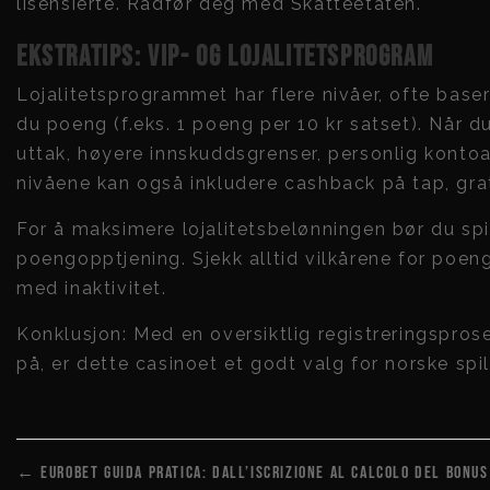
lisensierte. Rådfør deg med Skatteetaten.
Ekstratips: VIP- og lojalitetsprogram
Lojalitetsprogrammet har flere nivåer, ofte baser
du poeng (f.eks. 1 poeng per 10 kr satset). Når d
uttak, høyere innskuddsgrenser, personlig konto
nivåene kan også inkludere cashback på tap, grati
For å maksimere lojalitetsbelønningen bør du spi
poengopptjening. Sjekk alltid vilkårene for poen
med inaktivitet.
Konklusjon: Med en oversiktlig registreringspro
på, er dette casinoet et godt valg for norske spill
← EuroBet guida pratica: dall’iscrizione al calcolo del bonus