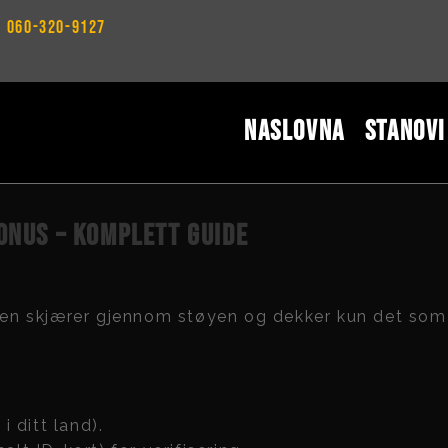
060-320-9127
NASLOVNA
STANOVI
onus – komplett guide
iden skjærer gjennom støyen og dekker kun det som
 ditt land).