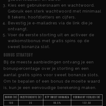
Kies een gebruikersnaam en wachtwoord.
Gebruik een sterk wachtwoord met minimaal
8 tekens, hoofdletters en cijfers.
Bevestig je e-mailadres via de link die je
ontvangt.
Voer de eerste storting uit en activeer de
welkomstbonus met gratis spins op de
sweet bonanza slot.
Bonus Strategy
Bij de meeste aanbiedingen ontvang je een
bonuspercentage over je storting en een
aantal gratis spins voor sweet bonanza slots.
Om te bepalen of een bonus de moeite waard
is, kun je een eenvoudige berekening maken.
Bonus (€)
Inzetvereiste (x)
RTP Sweet Bonanza
Verwacht verlies (€)
100
35
96,5%
122,50