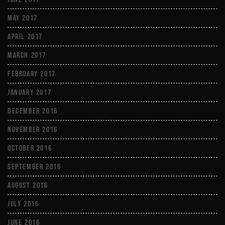
May 2017
April 2017
March 2017
February 2017
January 2017
December 2016
November 2016
October 2016
September 2016
August 2016
July 2016
June 2016