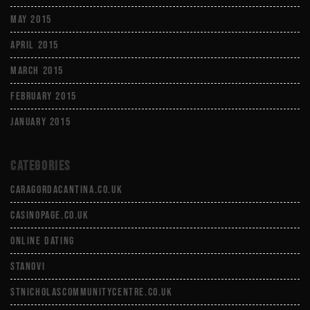
May 2015
April 2015
March 2015
February 2015
January 2015
Categories
caragordacantina.co.uk
casinopage.co.uk
Online Dating
Stanovi
stnicholascommunitycentre.co.uk