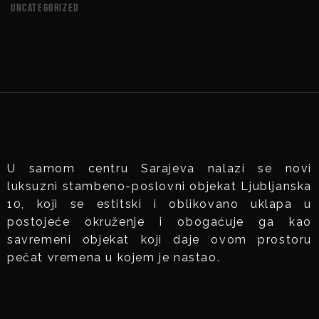
Uncategorized
U samom centru Sarajeva nalazi se novi
luksuzni stambeno-poslovni objekat Ljubljanska
10, koji se estitski i oblikovano uklapa u
postojeće okruženje i obogaćuje ga kao
savremeni objekat koji daje ovom prostoru
pečat vremena u kojem je nastao.