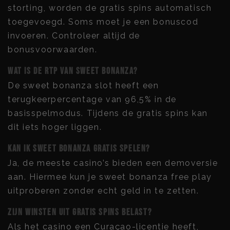
storting, worden de gratis spins automatisch
toegevoegd. Soms moet je een bonuscod
invoeren. Controleer altijd de
bonusvoorwaarden.
Wat is de RTP van Sweet Bonanza?
De sweet bonanza slot heeft een
terugkeerpercentage van 96,5% in de
basisspelmodus. Tijdens de gratis spins kan
dit iets hoger liggen.
Kan ik Sweet Bonanza gratis spelen?
Ja, de meeste casino’s bieden een demoversie
aan. Hiermee kun je sweet bonanza free play
uitproberen zonder echt geld in te zetten.
Zijn winsten uit gratis spins belast?
Als het casino een Curaçao-licentie heeft,