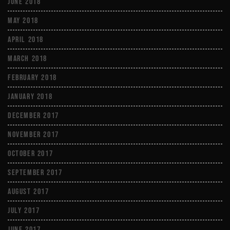
June 2018
May 2018
April 2018
March 2018
February 2018
January 2018
December 2017
November 2017
October 2017
September 2017
August 2017
July 2017
June 2017