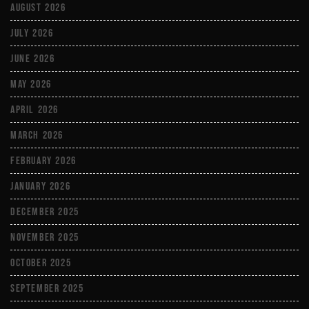
August 2026
July 2026
June 2026
May 2026
April 2026
March 2026
February 2026
January 2026
December 2025
November 2025
October 2025
September 2025