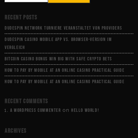
Recent Posts
Dudespin Network Turniere veranstaltet von Providers
Dudespin Casino Mobile App vs. Browser-Version im
Vergleich
Bitcoin Casino Bonus Win Big with Safe Crypto Bets
How to Pay by Mobile at an Online Casino Practical Guide
How to Pay by Mobile at an Online Casino Practical Guide
Recent Comments
on
A WordPress Commenter
Hello world!
Archives