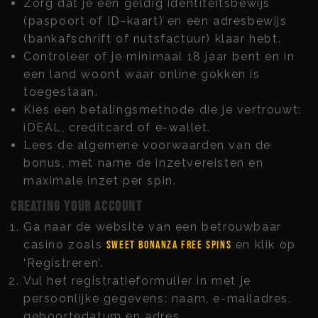
Zorg dat je een geldig identiteitsbewijs
(paspoort of ID-kaart) en een adresbewijs
(bankafschrift of nutsfactuur) klaar hebt.
Controleer of je minimaal 18 jaar bent en in
een land woont waar online gokken is
toegestaan.
Kies een betalingsmethode die je vertrouwt:
iDEAL, creditcard of e-wallet.
Lees de algemene voorwaarden van de
bonus, met name de inzetvereisten en
maximale inzet per spin.
Creating Your Account
Ga naar de website van een betrouwbaar
casino zoals
en klik op
Sweet bonanza free spins
‘Registreren’.
Vul het registratieformulier in met je
persoonlijke gegevens: naam, e-mailadres,
geboortedatum en adres.