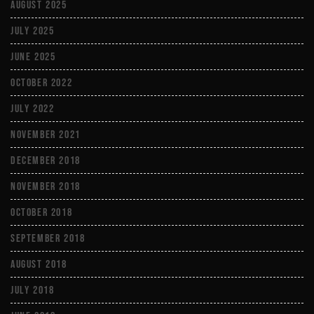
August 2025
July 2025
June 2025
October 2022
July 2022
November 2021
December 2018
November 2018
October 2018
September 2018
August 2018
July 2018