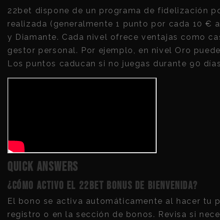
22bet dispone de un programa de fidelización p
realizada (generalmente 1 punto por cada 10 € ap
y Diamante. Cada nivel ofrece ventajas como cas
gestor personal. Por ejemplo, en nivel Oro pued
Los puntos caducan si no juegas durante 90 días
Quick Answers
¿Cómo activo el 22bet bonus de bienvenida?
El bono se activa automáticamente al hacer tu p
registro o en la sección de bonos. Revisa si nec