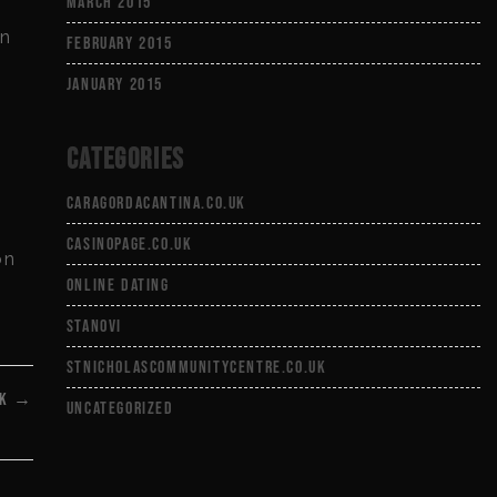
March 2015
un
February 2015
January 2015
Categories
caragordacantina.co.uk
casinopage.co.uk
ón
Online Dating
Stanovi
stnicholascommunitycentre.co.uk
dok →
Uncategorized