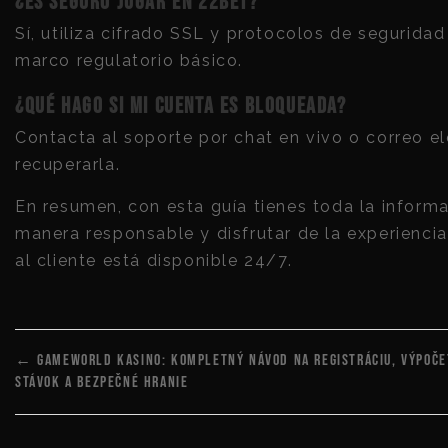
¿Es seguro jugar en 22bet?
Sí, utiliza cifrado SSL y protocolos de segurida
marco regulatorio básico.
¿Qué hago si mi cuenta es bloqueada?
Contacta al soporte por chat en vivo o correo el
recuperarla.
En resumen, con esta guía tienes toda la inform
manera responsable y disfrutar de la experiencia.
al cliente está disponible 24/7.
← Gameworld kasino: kompletný návod na registráciu, výpoče
stávok a bezpečné hranie