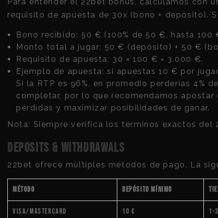
Para entender el 22bet bonus, calculamos con un
requisito de apuesta de 30x (bono + depósito). S
Bono recibido: 50 € (100% de 50 €, hasta 100 
Monto total a jugar: 50 € (depósito) + 50 € (b
Requisito de apuesta: 30 × 100 € = 3.000 €.
Ejemplo de apuesta: si apuestas 10 € por juga
Si la RTP es 96%, en promedio perderías 4% de 
completar, por lo que recomendamos apostar 
pérdidas y maximizar posibilidades de ganar.
Nota: Siempre verifica los términos exactos del 
Deposits & Withdrawals
22bet ofrece múltiples métodos de pago. La sigu
Método
Depósito mínimo
Ti
Visa/Mastercard
10 €
1-