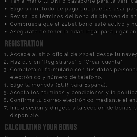
Ten a mano tu DNI o pasaporte para la verific
Elige un método de pago que puedas usar para 
Revisa los términos del bono de bienvenida an
Comprueba que el 22bet bono esté activo y n
Asegúrate de tener la edad legal para jugar en 
Registration
Accede al sitio oficial de 22bet desde tu nave
Haz clic en “Registrarse” o “Crear cuenta”.
Completa el formulario con tus datos personal
electrónico y número de teléfono.
Elige la moneda (EUR para España).
Acepta los términos y condiciones y la polític
Confirma tu correo electrónico mediante el enl
Inicia sesión y dirígete a la sección de bonos 
disponible.
Calculating Your Bonus