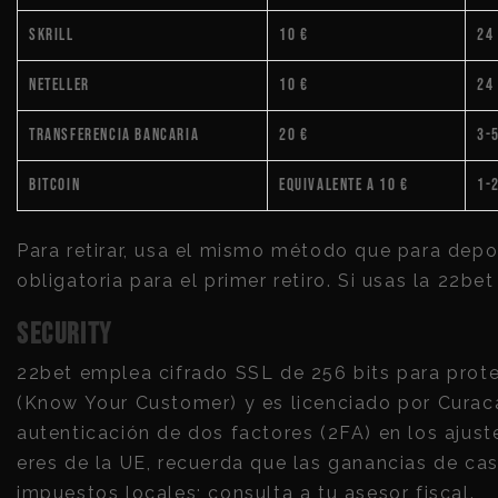
Skrill
10 €
24
Neteller
10 €
24
Transferencia bancaria
20 €
3-
Bitcoin
Equivalente a 10 €
1-
Para retirar, usa el mismo método que para depos
obligatoria para el primer retiro. Si usas la 22b
Security
22bet emplea cifrado SSL de 256 bits para prot
(Know Your Customer) y es licenciado por Curaca
autenticación de dos factores (2FA) en los ajus
eres de la UE, recuerda que las ganancias de ca
impuestos locales; consulta a tu asesor fiscal.