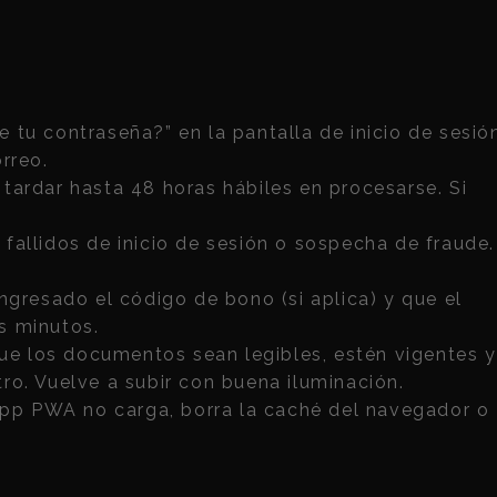
:
e tu contraseña?” en la pantalla de inicio de sesió
rreo.
tardar hasta 48 horas hábiles en procesarse. Si
 fallidos de inicio de sesión o sospecha de fraude.
resado el código de bono (si aplica) y que el
s minutos.
e los documentos sean legibles, estén vigentes y
ro. Vuelve a subir con buena iluminación.
app PWA no carga, borra la caché del navegador o