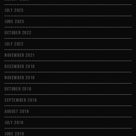
July 2025
June 2025
October 2022
July 2022
November 2021
December 2018
November 2018
October 2018
September 2018
August 2018
July 2018
June 2018