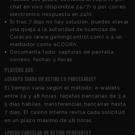
chat en vivo (disponible 24/7) o por correo
electrónico (respuesta en 24h).
Si tras 7 días no hay solución, puedes elevar
una queja a la autoridad de licencias de
Curacao (www.gamingcontrol.com) o a un
mediador como eCOGRA.
Documenta todo: capturas de pantalla,
correos, fechas y horas.
Players Ask
¿Cuánto tarda un retiro en procesarse?
El tiempo varía según el método: e-wallets
entre 24 y 48 horas, tarjetas bancarias de 3 a
5 días hábiles, transferencias bancarias hasta
7 días. El casino interna revisa cada solicitud
en un plazo máximo de 48 horas.
¿Puedo cancelar un retiro pendiente?