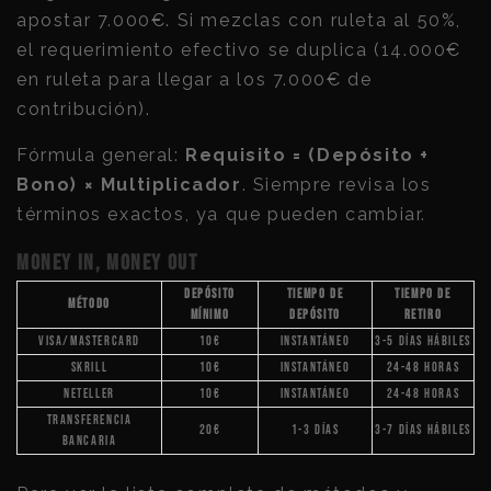
apostar 7.000€. Si mezclas con ruleta al 50%,
el requerimiento efectivo se duplica (14.000€
en ruleta para llegar a los 7.000€ de
contribución).
Fórmula general:
Requisito = (Depósito +
Bono) × Multiplicador
. Siempre revisa los
términos exactos, ya que pueden cambiar.
Money In, Money Out
Depósito
Tiempo de
Tiempo de
Método
Mínimo
Depósito
Retiro
Visa/Mastercard
10€
Instantáneo
3-5 días hábiles
Skrill
10€
Instantáneo
24-48 horas
Neteller
10€
Instantáneo
24-48 horas
Transferencia
20€
1-3 días
3-7 días hábiles
bancaria