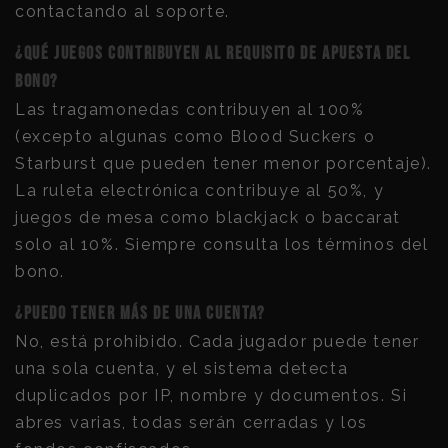
contactando al soporte.
¿Qué juegos contribuyen al requisito de apuesta del
bono?
Las tragamonedas contribuyen al 100%
(excepto algunas como Blood Suckers o
Starburst que pueden tener menor porcentaje).
La ruleta electrónica contribuye al 50%, y
juegos de mesa como blackjack o baccarat
solo al 10%. Siempre consulta los términos del
bono.
¿Puedo tener más de una cuenta?
No, está prohibido. Cada jugador puede tener
una sola cuenta, y el sistema detecta
duplicados por IP, nombre y documentos. Si
abres varias, todas serán cerradas y los