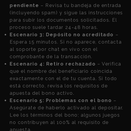
pendiente
– Revisa tu bandeja de entrada
(incluyendo spam) y sigue las instrucciones
para subir los documentos solicitados. El
proceso suele tardar 24-48 horas.
Escenario 3: Depósito no acreditado
–
Espera 15 minutos. Si no aparece, contacta
al soporte por chat en vivo con el
comprobante de la transacción.
Escenario 4: Retiro rechazado
– Verifica
que el nombre del beneficiario coincida
exactamente con el de tu cuenta. Si todo
está correcto, revisa los requisitos de
apuesta del bono activo.
Escenario 5: Problemas con el bono
–
Asegúrate de haberlo activado al depositar.
Lee los términos del bono; algunos juegos
no contribuyen al 100% al requisito de
apuesta.