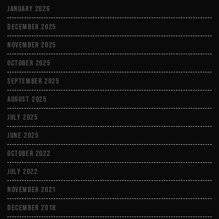
January 2026
December 2025
November 2025
October 2025
September 2025
August 2025
July 2025
June 2025
October 2022
July 2022
November 2021
December 2018