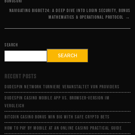
bonusuri
Navigating Bigbet24: A Deep Dive into Login Security, Bonus
Mathematics & Operational Protocol →
Search
SEARCH
Recent Posts
Dudespin Network Turniere veranstaltet von Providers
Dudespin Casino Mobile App vs. Browser-Version im
Vergleich
Bitcoin Casino Bonus Win Big with Safe Crypto Bets
How to Pay by Mobile at an Online Casino Practical Guide