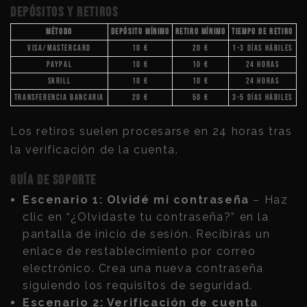
Depósitos y retiros
Método
Depósito mínimo
Retiro mínimo
Tiempo de retiro
Visa/Mastercard
10 €
20 €
1-3 días hábiles
PayPal
10 €
10 €
24 horas
Skrill
10 €
10 €
24 horas
Transferencia bancaria
20 €
50 €
3-5 días hábiles
Los retiros suelen procesarse en 24 horas tras
la verificación de la cuenta.
Guía de soporte
Escenario 1: Olvidé mi contraseña
– Haz
clic en “¿Olvidaste tu contraseña?” en la
pantalla de inicio de sesión. Recibirás un
enlace de restablecimiento por correo
electrónico. Crea una nueva contraseña
siguiendo los requisitos de seguridad.
Escenario 2: Verificación de cuenta