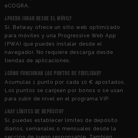
eCOGRA.
¿Puedo jugar desde el móvil?
Sí, Betway ofrece un sitio web optimizado
para móviles y una Progressive Web App
(PWA) que puedes instalar desde el
navegador. No requiere descarga desde
tiendas de aplicaciones.
¿Cómo funcionan los puntos de fidelidad?
Acumulas 1 punto por cada 10 € apostados.
Los puntos se canjean por bonos o se usan
para subir de nivel en el programa VIP.
¿Hay límites de depósito?
Sí, puedes establecer límites de depósito
diarios, semanales o mensuales desde la
sección de juego responsable. También