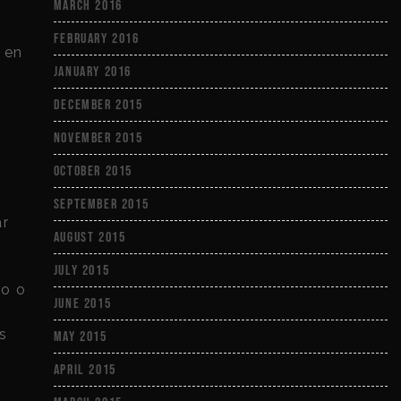
March 2016
February 2016
 en
January 2016
December 2015
November 2015
October 2015
September 2015
ar
August 2015
July 2015
vo o
June 2015
as
May 2015
April 2015