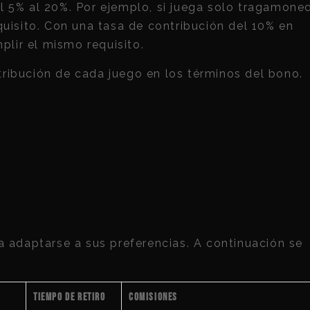
el 5% al 20%. Por ejemplo, si juega solo tragamone
uisito. Con una tasa de contribución del 10% en
plir el mismo requisito.
ntribución de cada juego en los términos del bono.
 adaptarse a sus preferencias. A continuación se
Tiempo de retiro
Comisiones