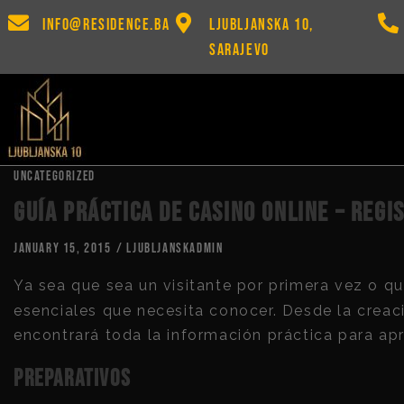
info@residence.ba
Ljubljanska 10,
Sarajevo
Uncategorized
Guía práctica de casino online – Reg
January 15, 2015
/
ljubljanskadmin
Ya sea que sea un visitante por primera vez o q
esenciales que necesita conocer. Desde la creaci
encontrará toda la información práctica para ap
Preparativos