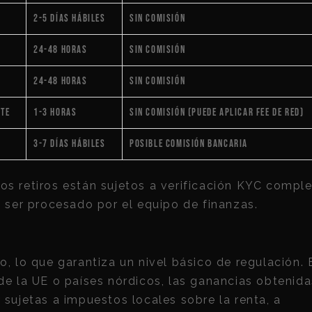
2-5 días hábiles
Sin comisión
24-48 horas
Sin comisión
24-48 horas
Sin comisión
nte
1-3 horas
Sin comisión (puede aplicar fee de red)
3-7 días hábiles
Posible comisión bancaria
s retiros están sujetos a verificación KYC comple
n ser procesado por el equipo de finanzas.
, lo que garantiza un nivel básico de regulación. 
de la UE o países nórdicos, las ganancias obtenida
sujetas a impuestos locales sobre la renta, a