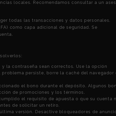
cencias locales. Recomendamos consultar a un ase
teger todas las transacciones y datos personales.
2FA) como capa adicional de seguridad. Se
uenta.
solverlos:
o y la contraseña sean correctos. Use la opción
el problema persiste, borre la caché del navegador
eccionado el bono durante el depósito. Algunos bo
cción de promociones y los términos.
cumplido el requisito de apuesta o que su cuenta 
tes de solicitar un retiro.
a última versión. Desactive bloqueadores de anunci