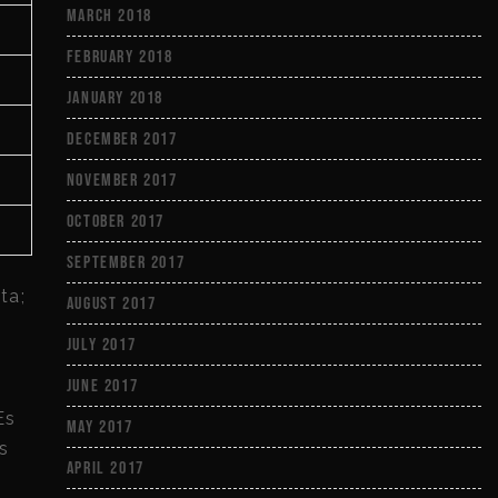
March 2018
February 2018
January 2018
December 2017
November 2017
October 2017
September 2017
ta;
August 2017
July 2017
June 2017
Es
May 2017
s
April 2017