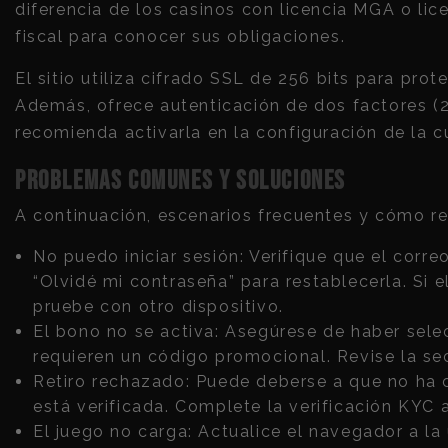
diferencia de los casinos con licencia MGA o li
fiscal para conocer sus obligaciones.
El sitio utiliza cifrado SSL de 256 bits para pro
Además, ofrece autenticación de dos factores (
recomienda activarla en la configuración de la c
Problemas Comunes y Soluciones
A continuación, escenarios frecuentes y cómo re
No puedo iniciar sesión: Verifique que el corre
“Olvidé mi contraseña” para restablecerla. Si 
pruebe con otro dispositivo.
El bono no se activa: Asegúrese de haber sel
requieren un código promocional. Revise la se
Retiro rechazado: Puede deberse a que no ha 
está verificada. Complete la verificación KYC an
El juego no carga: Actualice el navegador a l