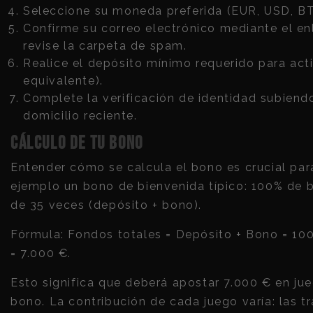
Seleccione su moneda preferida (EUR, USD, BTC
Confirme su correo electrónico mediante el enl
revise la carpeta de spam.
Realice el depósito mínimo requerido para act
equivalente).
Complete la verificación de identidad subie
domicilio reciente.
Cálculo de tu bono
Entender cómo se calcula el bono es crucial pa
ejemplo un bono de bienvenida típico: 100% de b
de 35 veces (depósito + bono).
Fórmula: Fondos totales = Depósito + Bono = 100
= 7.000 €.
Esto significa que deberá apostar 7.000 € en jue
bono. La contribución de cada juego varía: las 