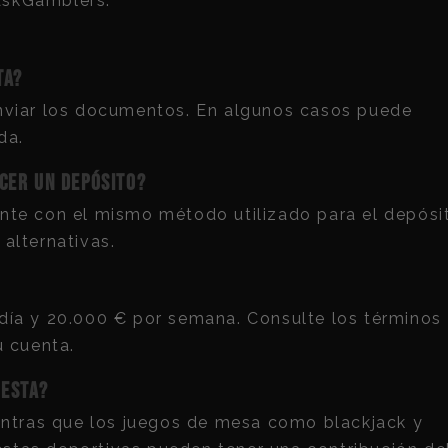
AskGamblers.
ta?
nviar los documentos. En algunos casos puede
da.
cer un depósito?
mente con el mismo método utilizado para el depósi
 alternativas.
r día y 20.000 € por semana. Consulte los términos
u cuenta.
uesta?
entras que los juegos de mesa como blackjack y