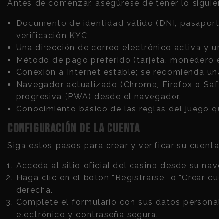
Antes de comenzar, asegúrese de tener lo sigui
Documento de identidad válido (DNI, pasaport
verificación KYC.
Una dirección de correo electrónico activa y 
Método de pago preferido (tarjeta, monedero 
Conexión a Internet estable; se recomienda un
Navegador actualizado (Chrome, Firefox o Safar
progresiva (PWA) desde el navegador.
Conocimiento básico de las reglas del juego q
Configuración de la cuenta
Siga estos pasos para crear y verificar su cuenta
Acceda al sitio oficial del casino desde su na
Haga clic en el botón “Registrarse” o “Crear c
derecha.
Complete el formulario con sus datos persona
electrónico y contraseña segura.